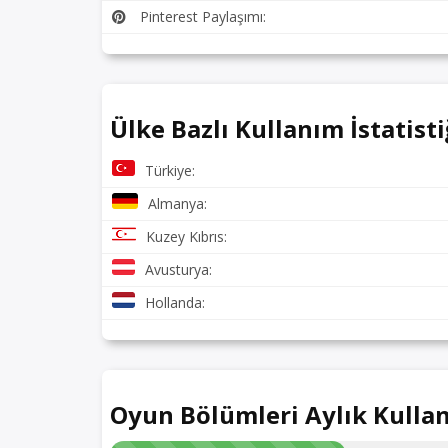
Pinterest Paylaşımı:
Ülke Bazlı Kullanım İstatisti
Türkiye:
Almanya:
Kuzey Kıbrıs:
Avusturya:
Hollanda:
Oyun Bölümleri Aylık Kulla