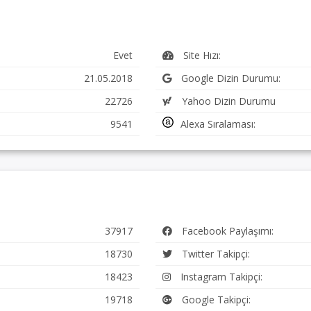
Evet
Site Hızı:
21.05.2018
Google Dizin Durumu:
22726
Yahoo Dizin Durumu
9541
Alexa Sıralaması:
i
37917
Facebook Paylaşımı:
18730
Twitter Takipçi:
18423
Instagram Takipçi:
19718
Google Takipçi: