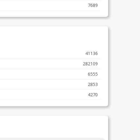
7689
41136
282109
6555
2853
4270