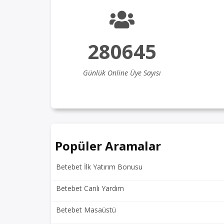
280645
Günlük Online Üye Sayısı
Popüler Aramalar
Betebet İlk Yatırım Bonusu
Betebet Canlı Yardım
Betebet Masaüstü