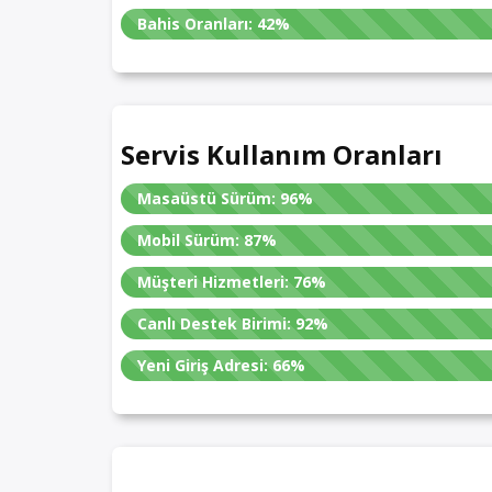
Bahis Oranları:
42%
Servis Kullanım Oranları
Masaüstü Sürüm:
96%
Mobil Sürüm:
87%
Müşteri Hizmetleri:
76%
Canlı Destek Birimi:
92%
Yeni Giriş Adresi:
66%