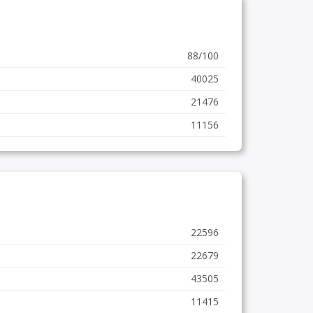
88/100
40025
21476
11156
22596
22679
43505
11415