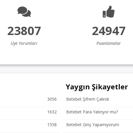
23807
24947
Üye Yorumları
Puanlamalar
Yaygın Şikayetler
3056
Betebet Şifrem Çalındı
1632
Betebet Para Yatırıyor mu?
1558
Betebet Giriş Yapamıyorum