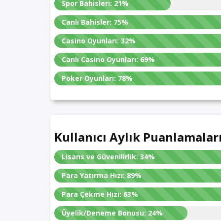
Spor Bahisleri:
21%
Canlı Bahisler:
75%
Casino Oyunları:
32%
Canlı Casino Oyunları:
69%
Poker Oyunları:
78%
Kullanıcı Aylık Puanlamalar
Lisans ve Güvenilirlik:
34%
Para Yatırma Hızı:
89%
Para Çekme Hızı:
63%
Üyelik/Deneme Bonusu:
24%