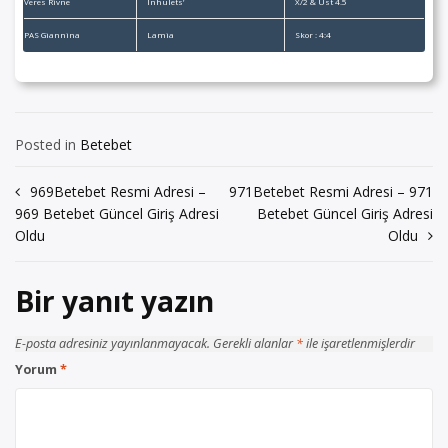
Veres Rivne
Inhulets’
X/2 & Üst 4.5
PAS Giannina
Lamia
Skor : 4:4
Posted in
Betebet
Yazı
969Betebet Resmi Adresi –
971Betebet Resmi Adresi – 971
969 Betebet Güncel Giriş Adresi
Betebet Güncel Giriş Adresi
gezinmesi
Oldu
Oldu
Bir yanıt yazın
E-posta adresiniz yayınlanmayacak.
Gerekli alanlar
*
ile işaretlenmişlerdir
Yorum
*