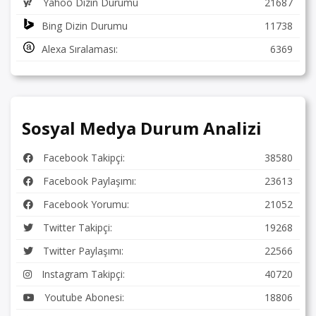
Yahoo Dizin Durumu
21687
Bing Dizin Durumu
11738
Alexa Sıralaması:
6369
Sosyal Medya Durum Analizi
Facebook Takipçi:
38580
Facebook Paylaşımı:
23613
Facebook Yorumu:
21052
Twitter Takipçi:
19268
Twitter Paylaşımı:
22566
Instagram Takipçi:
40720
Youtube Abonesi:
18806