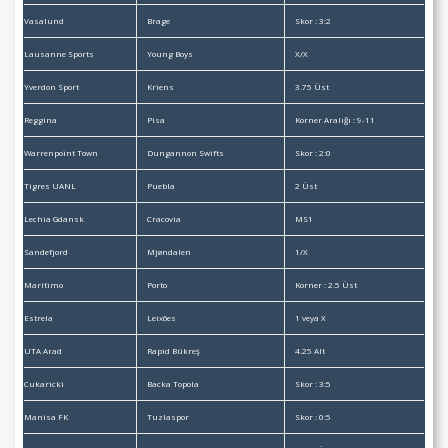
Vasalund
Brage
Skor : 3:2
Lausanne Sports
Young Boys
X/X
Yverdon Sport
Kriens
3.75 Üst
Reggina
Pisa
Korner Aralığı : 9-11
Warrenpoint Town
Dungannon Swifts
Skor : 2:0
Tigres UANL
Puebla
2 Üst
Lechia Gdansk
Cracovia
MS1
Sandefjord
Mjøndalen
1/X
Marítimo
Porto
Korner : 2.5 Üst
Estrela
Leixões
1 veya X
UTA Arad
Rapid Bükreş
4.25 Alt
Cukaricki
Backa Topola
Skor : 3:5
Manisa FK
Tuzlaspor
Skor : 0:5