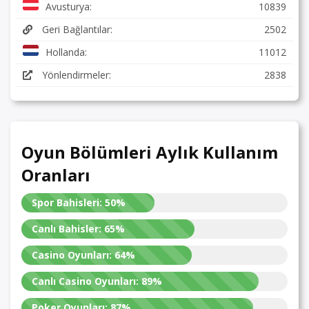
Avusturya:
10839
Geri Bağlantılar:
2502
Hollanda:
11012
Yönlendirmeler:
2838
Oyun Bölümleri Aylık Kullanım
Oranları
Spor Bahisleri:
50%
Canlı Bahisler:
65%
Casino Oyunları:
64%
Canlı Casino Oyunları:
89%
Poker Oyunları:
87%