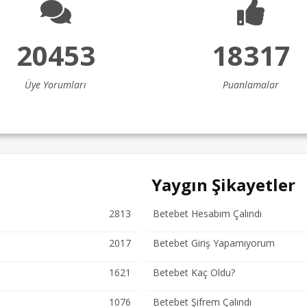
20453
18317
Üye Yorumları
Puanlamalar
Yaygın Şikayetler
2813
Betebet Hesabım Çalındı
2017
Betebet Giriş Yapamıyorum
1621
Betebet Kaç Oldu?
1076
Betebet Şifrem Çalındı