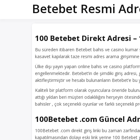
Skip
Betebet Resmi Adr
to
content
100 Betebet Direkt Adresi – 
Bu süreden itibaren Betebet bahis ve casino kumar 
kasavet kapılarak taze resmi adres arama girişimine 
Ülke dışı yayın yapan online bahis ve casino platform
engellenmektedir. Betebet’in de şimdiki giriş adresi
aktifleştirmiştir ve hesabı bulunanların Betebet’e bu 
Kaliteli bir platform olarak oyunculara öneride bul
attığı yıldan beri müşteri odaklılığını herşeyin öte
bahisler , çok seçenekli oyunlar ve farklı seçenekli 
100Betebet .com Güncel Adre
100Betebet .com direkt giriş linki bu zaman zarfından 
kapatılmasından dolayı eski link yerine 100 Betebe