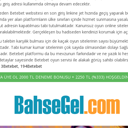
 bu giriş adresi kullanımda olmaya devam edecektir.
eden Betebet websitesi en son giriş linkine jet hızında geçiş yaparak
ınıfında yer alan platformların ülke sınırları içinde hizmet sunmasına y
cut adresin kapatılması tabi tutulmaktadır. Kanunsuz oyun online sitele
ılabilmektedir. Gerçekleşen bu hadiseden kendinizi korumak için açıla
alebin karşılık bulması için de kaçak oyun sitelerinin sayısı büyümekte
ktadır. Tabi kumar kumar sitelerinin çok sayıda olmasından dolayı Sağla
ır. Betebet platformu da bu mevzunun farkındadır ve ne yazık ki hesab
etaylar sayesinde Betebet oyun servisi ile alakalı görüş sahibi olabili
13Betebet
,
194Betebet
A ÜYE OL 2000 TL DENEME BONUSU + 2250 TL (%333) HOŞGELD