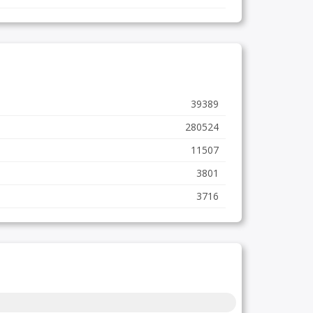
39389
280524
11507
3801
3716