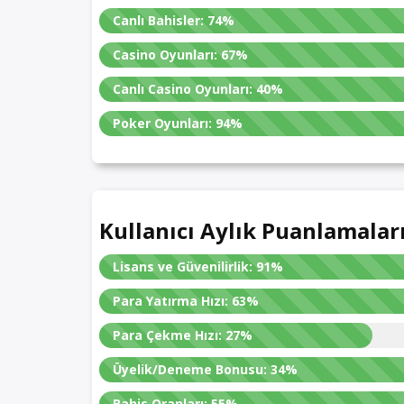
Canlı Bahisler:
74%
Casino Oyunları:
67%
Canlı Casino Oyunları:
40%
Poker Oyunları:
94%
Kullanıcı Aylık Puanlamalar
Lisans ve Güvenilirlik:
91%
Para Yatırma Hızı:
63%
Para Çekme Hızı:
27%
Üyelik/Deneme Bonusu:
34%
Bahis Oranları:
55%