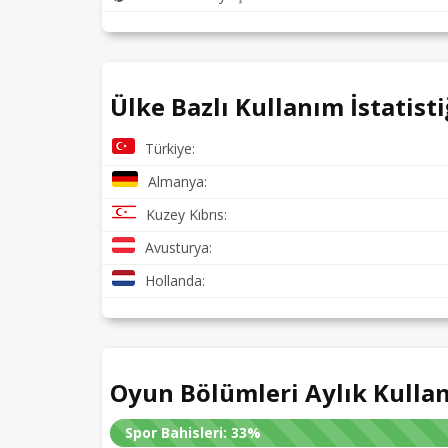
Ülke Bazlı Kullanım İstatisti
Türkiye:
Almanya:
Kuzey Kıbrıs:
Avusturya:
Hollanda:
Oyun Bölümleri Aylık Kulla
Spor Bahisleri:
33%