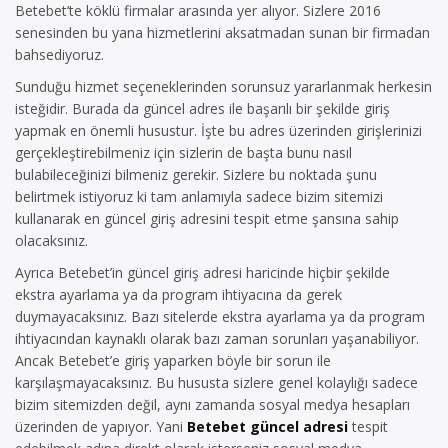
Betebet’te köklü firmalar arasında yer alıyor. Sizlere 2016
senesinden bu yana hizmetlerini aksatmadan sunan bir firmadan
bahsediyoruz.
Sunduğu hizmet seçeneklerinden sorunsuz yararlanmak herkesin
isteğidir. Burada da güncel adres ile başarılı bir şekilde giriş
yapmak en önemli husustur. İşte bu adres üzerinden girişlerinizi
gerçekleştirebilmeniz için sizlerin de başta bunu nasıl
bulabileceğinizi bilmeniz gerekir. Sizlere bu noktada şunu
belirtmek istiyoruz ki tam anlamıyla sadece bizim sitemizi
kullanarak en güncel giriş adresini tespit etme şansına sahip
olacaksınız.
Ayrıca Betebet’in güncel giriş adresi haricinde hiçbir şekilde
ekstra ayarlama ya da program ihtiyacına da gerek
duymayacaksınız. Bazı sitelerde ekstra ayarlama ya da program
ihtiyacından kaynaklı olarak bazı zaman sorunları yaşanabiliyor.
Ancak Betebet’e giriş yaparken böyle bir sorun ile
karşılaşmayacaksınız. Bu hususta sizlere genel kolaylığı sadece
bizim sitemizden değil, aynı zamanda sosyal medya hesapları
üzerinden de yapıyor. Yani
Betebet güncel adresi
tespit