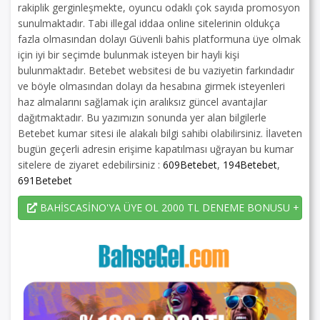
rakiplik gerginleşmekte, oyuncu odaklı çok sayıda promosyon
sunulmaktadır. Tabi illegal iddaa online sitelerinin oldukça
fazla olmasından dolayı Güvenli bahis platformuna üye olmak
için iyi bir seçimde bulunmak isteyen bir hayli kişi
bulunmaktadır. Betebet websitesi de bu vaziyetin farkındadır
ve böyle olmasından dolayı da hesabına girmek isteyenleri
haz almalarını sağlamak için aralıksız güncel avantajlar
dağıtmaktadır. Bu yazımızın sonunda yer alan bilgilerle
Betebet kumar sitesi ile alakalı bilgi sahibi olabilirsiniz. İlaveten
bugün geçerli adresin erişime kapatılması uğrayan bu kumar
sitelere de ziyaret edebilirsiniz :
609Betebet
,
194Betebet
,
691Betebet
BAHİSCASİNO'YA ÜYE OL 2000 TL DENEME BONUSU + 225