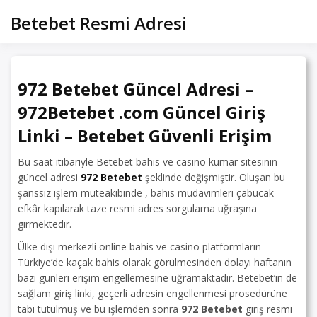
Skip
Betebet Resmi Adresi
to
content
972 Betebet Güncel Adresi –
972Betebet .com Güncel Giriş
Linki – Betebet Güvenli Erişim
Bu saat itibariyle Betebet bahis ve casino kumar sitesinin
güncel adresi
972 Betebet
şeklinde değişmiştir. Oluşan bu
şanssız işlem müteakıbinde , bahis müdavimleri çabucak
efkâr kapılarak taze resmi adres sorgulama uğraşına
girmektedir.
Ülke dışı merkezli online bahis ve casino platformların
Türkiye’de kaçak bahis olarak görülmesinden dolayı haftanın
bazı günleri erişim engellemesine uğramaktadır. Betebet’in de
sağlam giriş linki, geçerli adresin engellenmesi prosedürüne
tabi tutulmuş ve bu işlemden sonra
972 Betebet
giriş resmi