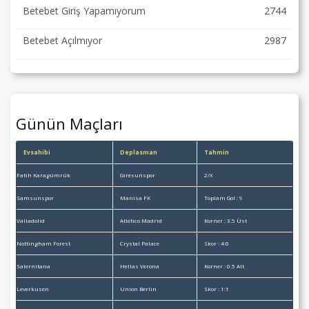
Betebet Giriş Yapamıyorum
2744
Betebet Açılmıyor
2987
Günün Maçları
Evsahibi
Deplasman
Tahmin
Fatih Karagümrük
Giresunspor
2/X
Samsunspor
Manisa FK
Toplam Gol : 9
Valladolid
Atletico Madrid
Korner : 3.5 Üst
Nottingham Forest
Crystal Palace
Skor : 4:0
Salernitana
Hellas Verona
Korner : 0.5 Alt
Leverkusen
Union Berlin
Skor : 1:1