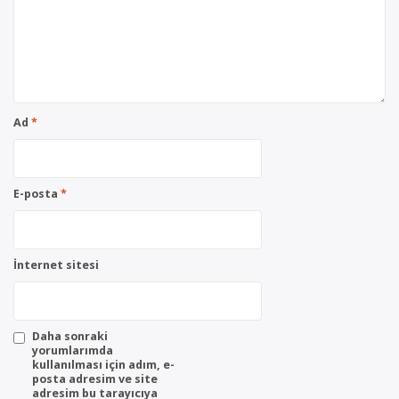
Ad
*
E-posta
*
İnternet sitesi
Daha sonraki
yorumlarımda
kullanılması için adım, e-
posta adresim ve site
adresim bu tarayıcıya