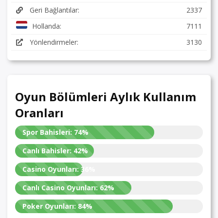
Geri Bağlantılar:
2337
Hollanda:
7111
Yönlendirmeler:
3130
Oyun Bölümleri Aylık Kullanım
Oranları
Spor Bahisleri:
74%
Canlı Bahisler:
42%
Casino Oyunları:
36%
Canlı Casino Oyunları:
62%
Poker Oyunları:
84%