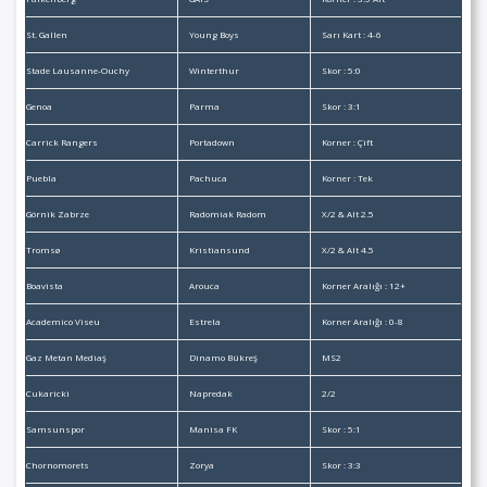
St. Gallen
Young Boys
Sarı Kart : 4-6
Stade Lausanne-Ouchy
Winterthur
Skor : 5:0
Genoa
Parma
Skor : 3:1
Carrick Rangers
Portadown
Korner : Çift
Puebla
Pachuca
Korner : Tek
Górnik Zabrze
Radomiak Radom
X/2 & Alt 2.5
Tromsø
Kristiansund
X/2 & Alt 4.5
Boavista
Arouca
Korner Aralığı : 12+
Academico Viseu
Estrela
Korner Aralığı : 0-8
Gaz Metan Mediaş
Dinamo Bükreş
MS2
Cukaricki
Napredak
2/2
Samsunspor
Manisa FK
Skor : 5:1
Chornomorets
Zorya
Skor : 3:3