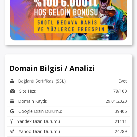
Domain Bilgisi / Analizi
Bağlantı Sertifikası (SSL):
Evet
Site Hızı:
78/100
Domain Kaydı:
29.01.2020
Google Dizin Durumu:
39406
Yandex Dizin Durumu
21111
Yahoo Dizin Durumu
24789