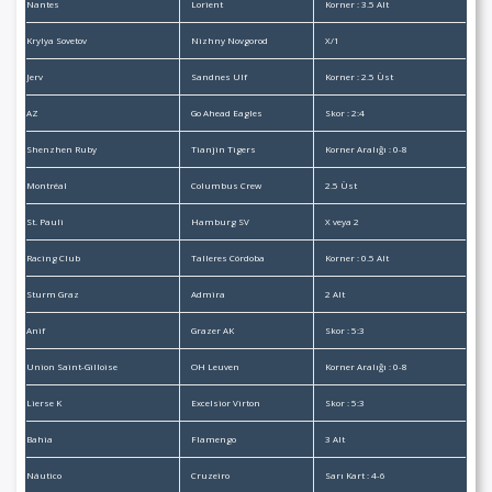
Nantes
Lorient
Korner : 3.5 Alt
Krylya Sovetov
Nizhny Novgorod
X/1
Jerv
Sandnes Ulf
Korner : 2.5 Üst
AZ
Go Ahead Eagles
Skor : 2:4
Shenzhen Ruby
Tianjin Tigers
Korner Aralığı : 0-8
Montréal
Columbus Crew
2.5 Üst
St. Pauli
Hamburg SV
X veya 2
Racing Club
Talleres Córdoba
Korner : 0.5 Alt
Sturm Graz
Admira
2 Alt
Anif
Grazer AK
Skor : 5:3
Union Saint-Gilloise
OH Leuven
Korner Aralığı : 0-8
Lierse K
Excelsior Virton
Skor : 5:3
Bahia
Flamengo
3 Alt
Náutico
Cruzeiro
Sarı Kart : 4-6