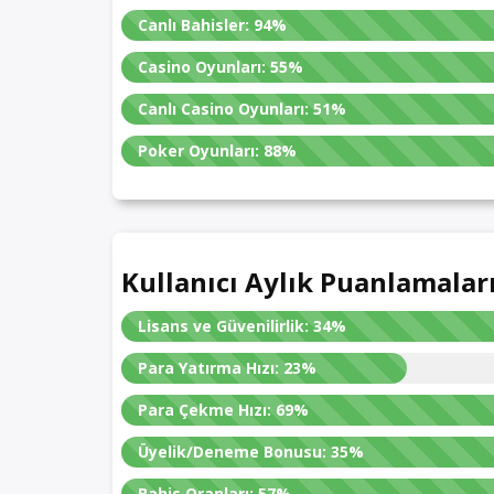
Canlı Bahisler:
94%
Casino Oyunları:
55%
Canlı Casino Oyunları:
51%
Poker Oyunları:
88%
Kullanıcı Aylık Puanlamalar
Lisans ve Güvenilirlik:
34%
Para Yatırma Hızı:
23%
Para Çekme Hızı:
69%
Üyelik/Deneme Bonusu:
35%
Bahis Oranları:
57%