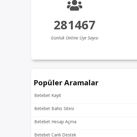
281467
Günlük Online Üye Sayısı
Popüler Aramalar
Betebet Kayıt
Betebet Bahis Sitesi
Betebet Hesap Açma
Betebet Canlı Destek