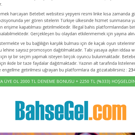
r.
u emek harcayan Betebet websitesi yepyeni resmi linke kısa zamanda g
yun pozisyonunda yer gören sitelerin Türkiye ülkesinde hizmet sunmasına
 erişime kapatılması getirilmektedir. İllegal bahis platformlarından bi
kalabilmektedir. Gerçekleşen bu olaydan etkilenmemek için yayına alına
ermekte ve bu bağlılığın karşılık bulması için de kaçak oyun sitelerini
 lehine sayısız promosyon dağıtılmaktadır. Tabi yasaya aykırı iddaa w
için iyi bir seçim yapmak isteyen birçok oyuncu bulunmaktadır. Betebe
kide bir taze faydalar dağıtmaktadır. Yazının alt tarafında listelenen bi
e engellme getirilmesi uğrayan bu platformlara da gözatabilirsiniz :
23
A ÜYE OL 2000 TL DENEME BONUSU + 2250 TL (%333) HOŞGELD