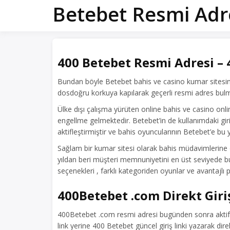
Skip
Betebet Resmi Adr
to
content
400 Betebet Resmi Adresi – 
Bundan böyle Betebet bahis ve casino kumar sitesini
dosdoğru korkuya kapılarak geçerli resmi adres bulm
Ülke dışı çalışma yürüten online bahis ve casino onl
engellme gelmektedir. Betebet’in de kullanımdaki gi
aktifleştirmiştir ve bahis oyuncularının Betebet’e bu 
Sağlam bir kumar sitesi olarak bahis müdavimlerine ön
yıldan beri müşteri memnuniyetini en üst seviyede 
seçenekleri , farklı kategoriden oyunlar ve avantajl
400Betebet .com Direkt Giri
400Betebet .com resmi adresi bugünden sonra aktif edi
link yerine 400 Betebet güncel giriş linki yazarak di