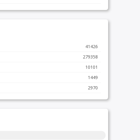
41426
279358
10101
1449
2970