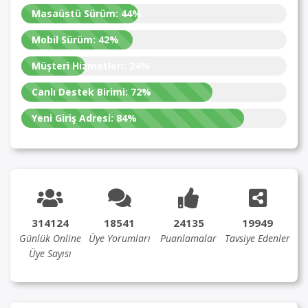
Masaüstü Sürüm:
44%
Mobil Sürüm:
42%
Müşteri Hizmetleri:
24%
Canlı Destek Birimi:
72%
Yeni Giriş Adresi:
84%
314124
18541
24135
19949
Günlük Online
Üye Yorumları
Puanlamalar
Tavsiye Edenler
Üye Sayısı