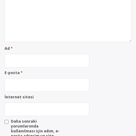
Ad
*
E-posta
*
İnternet sitesi
Daha sonraki
yorumlarımda
kullanılması için adım, e-
posta adresim ve site