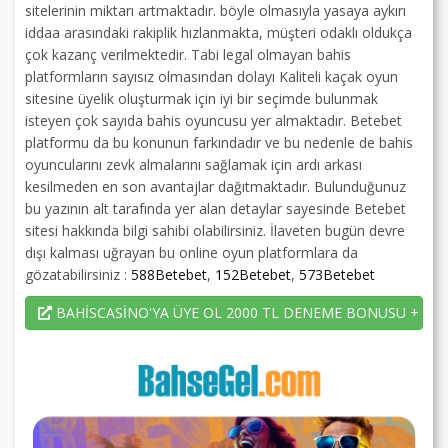
sitelerinin miktarı artmaktadır. böyle olmasıyla yasaya aykırı
iddaa arasındaki rakiplik hızlanmakta, müşteri odaklı oldukça
çok kazanç verilmektedir. Tabi legal olmayan bahis
platformların sayısız olmasından dolayı Kaliteli kaçak oyun
sitesine üyelik oluşturmak için iyi bir seçimde bulunmak
isteyen çok sayıda bahis oyuncusu yer almaktadır. Betebet
platformu da bu konunun farkındadır ve bu nedenle de bahis
oyuncularını zevk almalarını sağlamak için ardı arkası
kesilmeden en son avantajlar dağıtmaktadır. Bulunduğunuz
bu yazının alt tarafında yer alan detaylar sayesinde Betebet
sitesi hakkında bilgi sahibi olabilirsiniz. İlaveten bugün devre
dışı kalması uğrayan bu online oyun platformlara da
gözatabilirsiniz :
588Betebet
,
152Betebet
,
573Betebet
BAHİSCASİNO'YA ÜYE OL 2000 TL DENEME BONUSU + 225