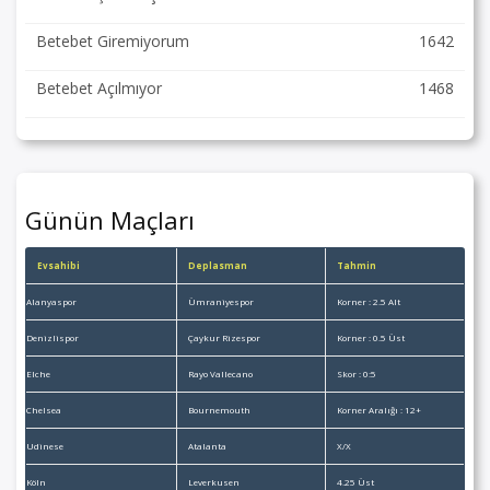
Betebet Giremiyorum
1642
Betebet Açılmıyor
1468
Günün Maçları
Evsahibi
Deplasman
Tahmin
Alanyaspor
Ümraniyespor
Korner : 2.5 Alt
Denizlispor
Çaykur Rizespor
Korner : 0.5 Üst
Elche
Rayo Vallecano
Skor : 0:5
Chelsea
Bournemouth
Korner Aralığı : 12+
Udinese
Atalanta
X/X
Köln
Leverkusen
4.25 Üst