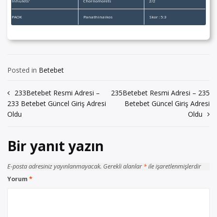
Inhulets’
Chornomorets
2/2
PAOK
Panathinaikos
Skor : 5:3
Posted in
Betebet
Yazı
233Betebet Resmi Adresi –
235Betebet Resmi Adresi – 235
233 Betebet Güncel Giriş Adresi
Betebet Güncel Giriş Adresi
gezinmesi
Oldu
Oldu
Bir yanıt yazın
E-posta adresiniz yayınlanmayacak.
Gerekli alanlar
*
ile işaretlenmişlerdir
Yorum
*