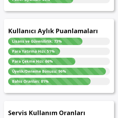
Kullanıcı Aylık Puanlamaları
Lisans ve Güvenilirlik:
73%
Para Yatırma Hızı:
51%
Para Çekme Hızı:
66%
Üyelik/Deneme Bonusu:
96%
Bahis Oranları:
81%
Servis Kullanım Oranları