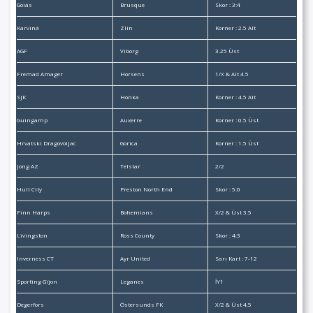
Goiás
Brusque
Skor : 3:4
Karviná
Zlín
Korner : 2.5 Alt
AGF
Viborg
3.25 Üst
Fremad Amager
Horsens
1/X & Alt 4.5
SJK
Honka
Korner : 4.5 Alt
Guingamp
Auxerre
Korner : 0.5 Üst
Hrvatski Dragovoljac
Gorica
Korner : 1.5 Üst
Jong AZ
Telstar
2/2
Hull City
Preston North End
Skor : 5:0
Finn Harps
Bohemians
X/2 & Üst 3.5
Livingston
Ross County
Skor : 4:3
Inverness CT
Ayr United
Sarı Kart : 7-12
Sporting Gijon
Leganes
İY1
Degerfors
Östersunds FK
X/2 & Üst 4.5