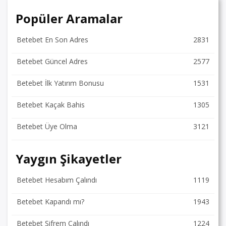
Popüler Aramalar
Betebet En Son Adres
2831
Betebet Güncel Adres
2577
Betebet İlk Yatırım Bonusu
1531
Betebet Kaçak Bahis
1305
Betebet Üye Olma
3121
Yaygın Şikayetler
Betebet Hesabım Çalındı
1119
Betebet Kapandı mı?
1943
Betebet Şifrem Çalındı
1224