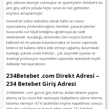
giriş adresini devreye sokmuştur ve ziyaretçilerin Betebet’e bu
yeni giriş adresi yoluyla hiçbir sorun ile rast gelmeden
erişmesi amaçlanmıştır.
Güvenli bir online websitesi olarak bahis ve casino
oyuncularına yönlendireceğimiz Betebet, parasal işlemler
hususunda sizi hâyâl kırıklığına uğratmayacak nadir
sitelerdendir. Kurulduğu dönemden beri müşteri hizmet
kalitesini en ön planda bulundurmakta ve bunun sayesinde
binlerce bir kullanıcı kitlesi elde etmeyi sağlamış durumdadır.
Sunduğu yüksek oranlı bahisler , çok seçenekli oyunlar ve
avantajlı promosyon seçenekleri sayesinde websitede keyifli
dakikalar harcayacaksınız.
234Betebet .com Direkt Adresi –
234 Betebet Giriş Adresi
234Betebet .com güncel giriş linki bu andan itibaren yayına
alınmış ve bu resmi link vasıtasıyla faaliyetlerini idame ettirme
kararına varmıştır. BTK tarafından erişime kapatılması sonucu
artık giriş yapılamayan güncel adres yerine 234 Betebet