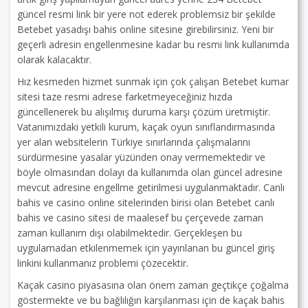
güncel resmi link bir yere not ederek problemsiz bir şekilde
Betebet yasadışı bahis online sitesine girebilirsiniz. Yeni bir
geçerli adresin engellenmesine kadar bu resmi link kullanımda
olarak kalacaktır.
Hız kesmeden hizmet sunmak için çok çalışan Betebet kumar
sitesi taze resmi adrese farketmeyeceğiniz hızda
güncellenerek bu alışılmış duruma karşı çözüm üretmiştir.
Vatanımızdaki yetkili kurum, kaçak oyun sınıflandırmasında
yer alan websitelerin Türkiye sınırlarında çalışmalarını
sürdürmesine yasalar yüzünden onay vermemektedir ve
böyle olmasından dolayı da kullanımda olan güncel adresine
mevcut adresine engellme getirilmesi uygulanmaktadır. Canlı
bahis ve casino online sitelerinden birisi olan Betebet canlı
bahis ve casino sitesi de maalesef bu çerçevede zaman
zaman kullanım dışı olabilmektedir. Gerçekleşen bu
uygulamadan etkilenmemek için yayınlanan bu güncel giriş
linkini kullanmanız problemi çözecektir.
Kaçak casino piyasasına olan önem zaman geçtikçe çoğalma
göstermekte ve bu bağlılığın karşılanması için de kaçak bahis