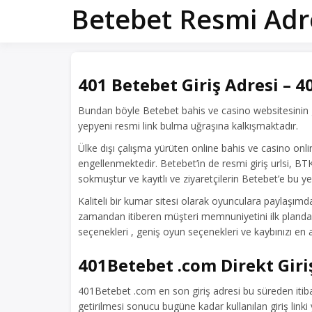
Skip
Betebet Resmi Adr
to
content
401 Betebet Giriş Adresi – 
Bundan böyle Betebet bahis ve casino websitesinin g
yepyeni resmi link bulma uğraşına kalkışmaktadır.
Ülke dışı çalışma yürüten online bahis ve casino onli
engellenmektedir. Betebet’in de resmi giriş urlsi, 
sokmuştur ve kayıtlı ve ziyaretçilerin Betebet’e bu y
Kaliteli bir kumar sitesi olarak oyunculara paylaşı
zamandan itiberen müşteri memnuniyetini ilk planda t
seçenekleri , geniş oyun seçenekleri ve kaybınızı en
401Betebet .com Direkt Giri
401Betebet .com en son giriş adresi bu süreden itib
getirilmesi sonucu bugüne kadar kullanılan giriş lin