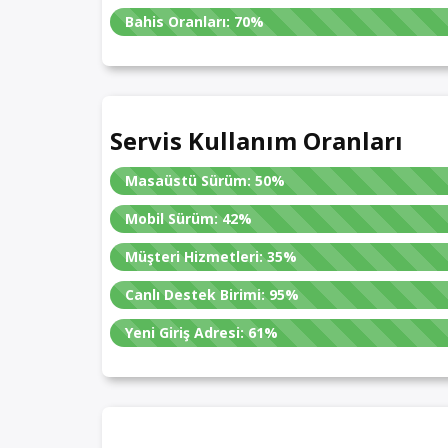
Bahis Oranları:
70%
Servis Kullanım Oranları
Masaüstü Sürüm:
50%
Mobil Sürüm:
42%
Müşteri Hizmetleri:
35%
Canlı Destek Birimi:
95%
Yeni Giriş Adresi:
61%