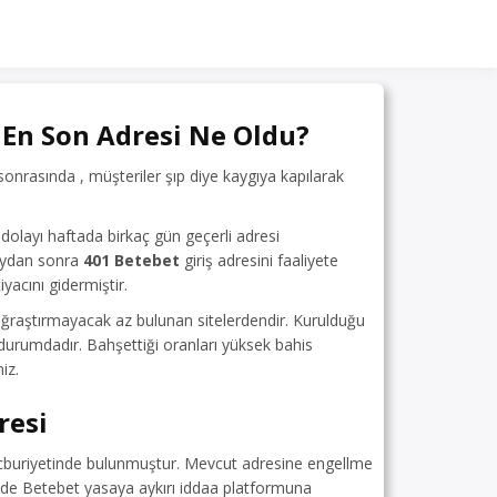
t En Son Adresi Ne Oldu?
sonrasında , müşteriler şıp diye kaygıya kapılarak
dolayı haftada birkaç gün geçerli adresi
laydan sonra
401 Betebet
giriş adresini faaliyete
yacını gidermiştir.
uğraştırmayacak az bulunan sitelerdendir. Kurulduğu
 durumdadır. Bahşettiği oranları yüksek bahis
iz.
resi
mecburiyetinde bulunmuştur. Mevcut adresine engellme
kilde Betebet yasaya aykırı iddaa platformuna