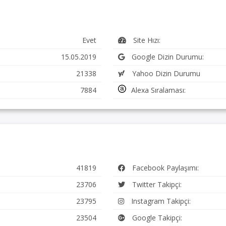
Evet
Site Hızı:
15.05.2019
Google Dizin Durumu:
21338
Yahoo Dizin Durumu
7884
Alexa Sıralaması:
i
41819
Facebook Paylaşımı:
23706
Twitter Takipçi:
23795
Instagram Takipçi:
23504
Google Takipçi: