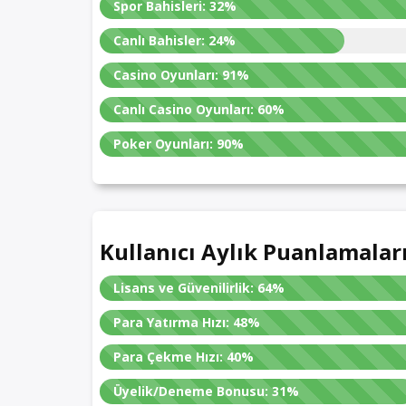
Spor Bahisleri:
32%
Canlı Bahisler:
24%
Casino Oyunları:
91%
Canlı Casino Oyunları:
60%
Poker Oyunları:
90%
Kullanıcı Aylık Puanlamalar
Lisans ve Güvenilirlik:
64%
Para Yatırma Hızı:
48%
Para Çekme Hızı:
40%
Üyelik/Deneme Bonusu:
31%