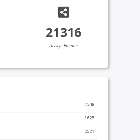
21316
Tavsiye Edenler
1548
1625
2521