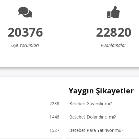
20376
22820
Üye Yorumları
Puanlamalar
Yaygın Şikayetler
2238
Betebet Güvenilir mi?
1446
Betebet Dolandırıcı mı?
1527
Betebet Para Yatırıyor mu?