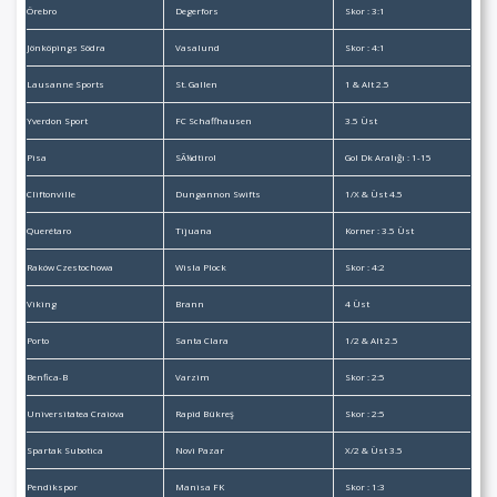
Örebro
Degerfors
Skor : 3:1
Jönköpings Södra
Vasalund
Skor : 4:1
Lausanne Sports
St. Gallen
1 & Alt 2.5
Yverdon Sport
FC Schaffhausen
3.5 Üst
Pisa
SÃ¼dtirol
Gol Dk Aralığı : 1-15
Cliftonville
Dungannon Swifts
1/X & Üst 4.5
Querétaro
Tijuana
Korner : 3.5 Üst
Raków Czestochowa
Wisla Plock
Skor : 4:2
Viking
Brann
4 Üst
Porto
Santa Clara
1/2 & Alt 2.5
Benfica-B
Varzim
Skor : 2:5
Universitatea Craiova
Rapid Bükreş
Skor : 2:5
Spartak Subotica
Novi Pazar
X/2 & Üst 3.5
Pendikspor
Manisa FK
Skor : 1:3