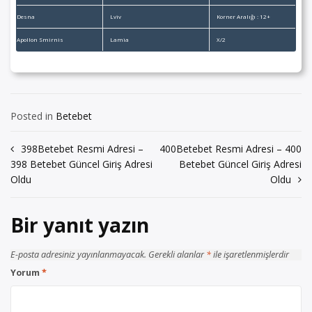
Desna
Lviv
Korner Aralığı : 12+
Apollon Smirnis
Lamia
X/2
Posted in
Betebet
Yazı
398Betebet Resmi Adresi –
400Betebet Resmi Adresi – 400
398 Betebet Güncel Giriş Adresi
Betebet Güncel Giriş Adresi
gezinmesi
Oldu
Oldu
Bir yanıt yazın
E-posta adresiniz yayınlanmayacak.
Gerekli alanlar
*
ile işaretlenmişlerdir
Yorum
*