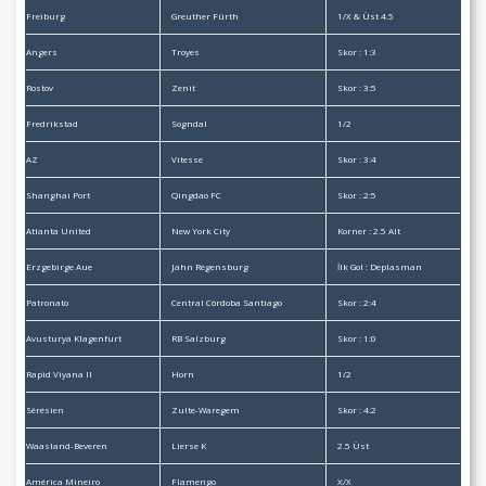
Freiburg
Greuther Fürth
1/X & Üst 4.5
Angers
Troyes
Skor : 1:3
Rostov
Zenit
Skor : 3:5
Fredrikstad
Sogndal
1/2
AZ
Vitesse
Skor : 3:4
Shanghai Port
Qingdao FC
Skor : 2:5
Atlanta United
New York City
Korner : 2.5 Alt
Erzgebirge Aue
Jahn Regensburg
İlk Gol : Deplasman
Patronato
Central Córdoba Santiago
Skor : 2:4
Avusturya Klagenfurt
RB Salzburg
Skor : 1:0
Rapid Viyana II
Horn
1/2
Sérésien
Zulte-Waregem
Skor : 4:2
Waasland-Beveren
Lierse K
2.5 Üst
América Mineiro
Flamengo
X/X