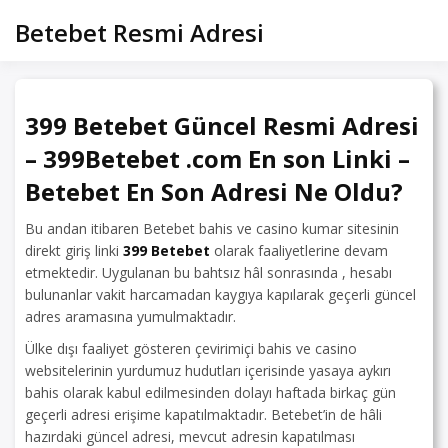
Skip
Betebet Resmi Adresi
to
content
399 Betebet Güncel Resmi Adresi
– 399Betebet .com En son Linki –
Betebet En Son Adresi Ne Oldu?
Bu andan itibaren Betebet bahis ve casino kumar sitesinin
direkt giriş linki
399 Betebet
olarak faaliyetlerine devam
etmektedir. Uygulanan bu bahtsız hâl sonrasında , hesabı
bulunanlar vakit harcamadan kaygıya kapılarak geçerli güncel
adres aramasına yumulmaktadır.
Ülke dışı faaliyet gösteren çevirimiçi bahis ve casino
websitelerinin yurdumuz hudutları içerisinde yasaya aykırı
bahis olarak kabul edilmesinden dolayı haftada birkaç gün
geçerli adresi erişime kapatılmaktadır. Betebet’in de hâli
hazırdaki güncel adresi, mevcut adresin kapatılması