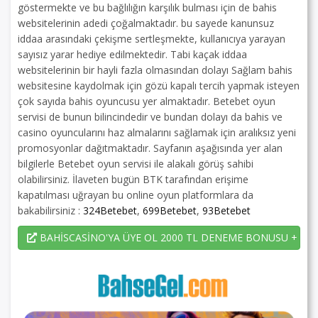
göstermekte ve bu bağlılığın karşılık bulması için de bahis
websitelerinin adedi çoğalmaktadır. bu sayede kanunsuz
iddaa arasındaki çekişme sertleşmekte, kullanıcıya yarayan
sayısız yarar hediye edilmektedir. Tabi kaçak iddaa
websitelerinin bir hayli fazla olmasından dolayı Sağlam bahis
websitesine kaydolmak için gözü kapalı tercih yapmak isteyen
çok sayıda bahis oyuncusu yer almaktadır. Betebet oyun
servisi de bunun bilincindedir ve bundan dolayı da bahis ve
casino oyuncularını haz almalarını sağlamak için aralıksız yeni
promosyonlar dağıtmaktadır. Sayfanın aşağısında yer alan
bilgilerle Betebet oyun servisi ile alakalı görüş sahibi
olabilirsiniz. İlaveten bugün BTK tarafından erişime
kapatılması uğrayan bu online oyun platformlara da
bakabilirsiniz :
324Betebet
,
699Betebet
,
93Betebet
BAHİSCASİNO'YA ÜYE OL 2000 TL DENEME BONUSU + 225