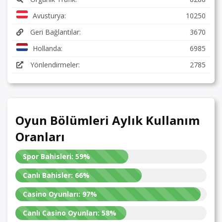
Avusturya:
10250
Geri Bağlantılar:
3670
Hollanda:
6985
Yönlendirmeler:
2785
Oyun Bölümleri Aylık Kullanım
Oranları
Spor Bahisleri:
59%
Canlı Bahisler:
66%
Casino Oyunları:
97%
Canlı Casino Oyunları:
58%