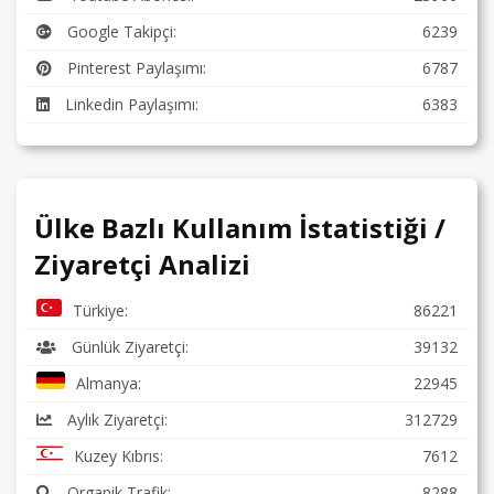
Google Takipçi:
6239
Pinterest Paylaşımı:
6787
Linkedin Paylaşımı:
6383
Ülke Bazlı Kullanım İstatistiği /
Ziyaretçi Analizi
Türkiye:
86221
Günlük Ziyaretçi:
39132
Almanya:
22945
Aylık Ziyaretçi:
312729
Kuzey Kıbrıs:
7612
Organik Trafik:
8288