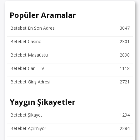
Popüler Aramalar
Betebet En Son Adres
3047
Betebet Casino
2301
Betebet Masaüstü
2898
Betebet Canlı TV
1118
Betebet Giriş Adresi
2721
Yaygın Şikayetler
Betebet Şikayet
1294
Betebet Açılmıyor
2284