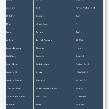
Vasalund
GAIS
Korner Aralığı : 9-11
St. Gallen
Lugano
3 Alt
Thun
Winterthur
İY1
Genoa
Parma
3 Alt
Linfield
Carrick Rangers
2.5 Üst
Santos Laguna
Tijuana
1 veya X
Stal Mielec
Cracovia
Skor : 0:0
Bodø / Glimt
Odd Grenland
Toplam Gol : 7
Sporting CP
Estoril
1/X & Üst 3.5
Sporting Covilhã
Nacional
Korner : Çift
U Craiova 1948
Universitatea Craiova
Skor : 0:1
Radnicki Kragujevac
Novi Pazar
1/2 & Alt 4.5
Altınordu
Altay
Skor : 4:2