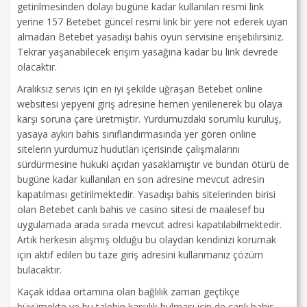
getirilmesinden dolayı bugüne kadar kullanılan resmi link
yerine 157 Betebet güncel resmi link bir yere not ederek uyarı
almadan Betebet yasadışı bahis oyun servisine erişebilirsiniz.
Tekrar yaşanabilecek erişim yasağına kadar bu link devrede
olacaktır.
Aralıksız servis için en iyi şekilde uğraşan Betebet online
websitesi yepyeni giriş adresine hemen yenilenerek bu olaya
karşı soruna çare üretmiştir. Yurdumuzdaki sorumlu kuruluş,
yasaya aykırı bahis sınıflandırmasında yer gören online
sitelerin yurdumuz hudutları içerisinde çalışmalarını
sürdürmesine hukuki açıdan yasaklamıştır ve bundan ötürü de
bugüne kadar kullanılan en son adresine mevcut adresin
kapatılması getirilmektedir. Yasadışı bahis sitelerinden birisi
olan Betebet canlı bahis ve casino sitesi de maalesef bu
uygulamada arada sırada mevcut adresi kapatılabilmektedir.
Artık herkesin alışmış olduğu bu olaydan kendinizi korumak
için aktif edilen bu taze giriş adresini kullanmanız çözüm
bulacaktır.
Kaçak iddaa ortamına olan bağlılık zaman geçtikçe
büyümekte ve bu talebin karşılık bulması için de canlı bahis