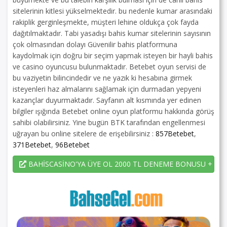
sitelerinin kitlesi yükselmektedir. bu nedenle kumar arasındaki
rakiplik gerginleşmekte, müşteri lehine oldukça çok fayda
dağıtılmaktadır. Tabi yasadışı bahis kumar sitelerinin sayısının
çok olmasından dolayı Güvenilir bahis platformuna
kaydolmak için doğru bir seçim yapmak isteyen bir hayli bahis
ve casino oyuncusu bulunmaktadır. Betebet oyun servisi de
bu vaziyetin bilincindedir ve ne yazık ki hesabına girmek
isteyenleri haz almalarını sağlamak için durmadan yepyeni
kazançlar duyurmaktadır. Sayfanın alt kısmında yer edinen
bilgiler ışığında Betebet online oyun platformu hakkında görüş
sahibi olabilirsiniz. Yine bugün BTK tarafından engellenmesi
uğrayan bu online sitelere de erişebilirsiniz :
857Betebet
,
371Betebet
,
96Betebet
BAHİSCASİNO'YA ÜYE OL 2000 TL DENEME BONUSU + 225