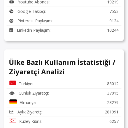
Youtube Abonesi:
19219
Google Takipçi:
7553
Pinterest Paylaşımı:
9124
Linkedin Paylaşımı:
10244
Ülke Bazlı Kullanım İstatistiği /
Ziyaretçi Analizi
Türkiye:
85012
Günlük Ziyaretçi:
37015
Almanya:
23279
Aylık Ziyaretçi:
281991
Kuzey Kıbrıs:
6257