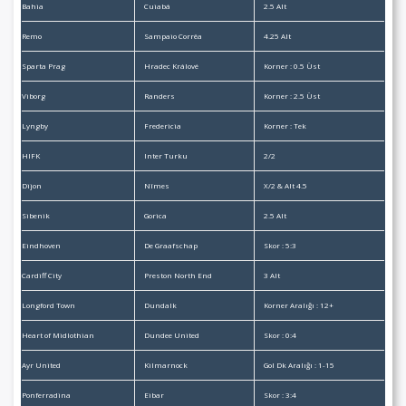
Bahia
Cuiabá
2.5 Alt
Remo
Sampaio Corrêa
4.25 Alt
Sparta Prag
Hradec Králové
Korner : 0.5 Üst
Viborg
Randers
Korner : 2.5 Üst
Lyngby
Fredericia
Korner : Tek
HIFK
Inter Turku
2/2
Dijon
Nîmes
X/2 & Alt 4.5
Sibenik
Gorica
2.5 Alt
Eindhoven
De Graafschap
Skor : 5:3
Cardiff City
Preston North End
3 Alt
Longford Town
Dundalk
Korner Aralığı : 12+
Heart of Midlothian
Dundee United
Skor : 0:4
Ayr United
Kilmarnock
Gol Dk Aralığı : 1-15
Ponferradina
Eibar
Skor : 3:4