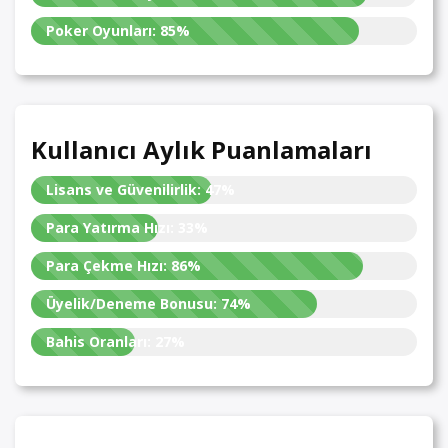
Poker Oyunları:
85%
Kullanıcı Aylık Puanlamaları
Lisans ve Güvenilirlik:
47%
Para Yatırma Hızı:
33%
Para Çekme Hızı:
86%
Üyelik/Deneme Bonusu:
74%
Bahis Oranları:
27%