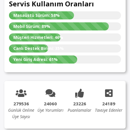
Servis Kullanım Oranları
Masaüstü Sürüm:
58%
Mobil Sürüm:
89%
Müşteri Hizmetleri:
46%
Canlı Destek Birimi:
35%
Yeni Giriş Adresi:
61%
279536
24060
23226
24189
Günlük Online
Üye Yorumları
Puanlamalar
Tavsiye Edenler
Üye Sayısı