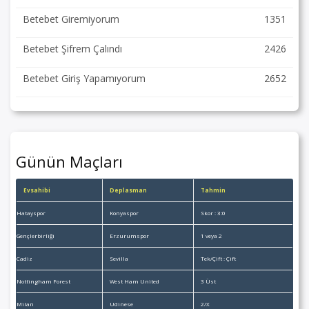
Betebet Giremiyorum
1351
Betebet Şifrem Çalındı
2426
Betebet Giriş Yapamıyorum
2652
Günün Maçları
Evsahibi
Deplasman
Tahmin
Hatayspor
Konyaspor
Skor : 3:0
Gençlerbirliği
Erzurumspor
1 veya 2
Cadiz
Sevilla
Tek/Çift : Çift
Nottingham Forest
West Ham United
3 Üst
Milan
Udinese
2/X