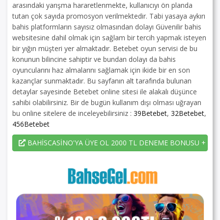
arasındaki yarışma hararetlenmekte, kullanıcıyı ön planda
tutan çok sayıda promosyon verilmektedir. Tabi yasaya aykırı
bahis platformların sayısız olmasından dolayı Güvenilir bahis
websitesine dahil olmak için sağlam bir tercih yapmak isteyen
bir yığın müşteri yer almaktadır. Betebet oyun servisi de bu
konunun bilincine sahiptir ve bundan dolayı da bahis
oyuncularını haz almalarını sağlamak için ikide bir en son
kazançlar sunmaktadır. Bu sayfanın alt tarafında bulunan
detaylar sayesinde Betebet online sitesi ile alakalı düşünce
sahibi olabilirsiniz. Bir de bugün kullanım dışı olması uğrayan
bu online sitelere de inceleyebilirsiniz :
39Betebet
,
32Betebet
,
456Betebet
BAHİSCASİNO'YA ÜYE OL 2000 TL DENEME BONUSU + 225