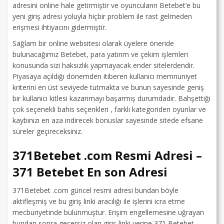
adresini online hale getirmiştir ve oyuncuların Betebet’e bu
yeni giriş adresi yoluyla hiçbir problem ile rast gelmeden
erişmesi ihtiyacını gidermiştir.
Sağlam bir online websitesi olarak üyelere öneride
bulunacağımız Betebet, para yatırım ve çekim işlemleri
konusunda sizi haksızlık yapmayacak ender sitelerdendir.
Piyasaya açıldığı dönemden itiberen kullanıcı memnuniyet
kriterini en üst seviyede tutmakta ve bunun sayesinde geniş
bir kullanıcı kitlesi kazanmayı başarmış durumdadır. Bahşettiği
çok seçenekli bahis seçenkleri , farklı kategoriden oyunlar ve
kaybınızı en aza indirecek bonuslar sayesinde sitede efsane
süreler geçireceksiniz.
371Betebet .com Resmi Adresi –
371 Betebet En son Adresi
371Betebet .com güncel resmi adresi bundan böyle
aktifleşmiş ve bu giriş linki aracılığı ile işlerini icra etme
mecburiyetinde bulunmuştur. Erişim engellemesine uğrayan
bundan sonra geçersiz olan giriş linki yerine 371 Betebet