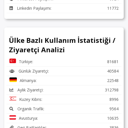
Linkedin Paylaşımı:
11772
Ülke Bazlı Kullanım İstatistiği /
Ziyaretçi Analizi
Türkiye:
81681
Günlük Ziyaretçi:
40584
Almanya:
22548
Aylık Ziyaretçi:
312798
Kuzey Kıbrıs:
8996
Organik Trafik:
9564
Avusturya:
10635
Geri Bağlantılar:
3836