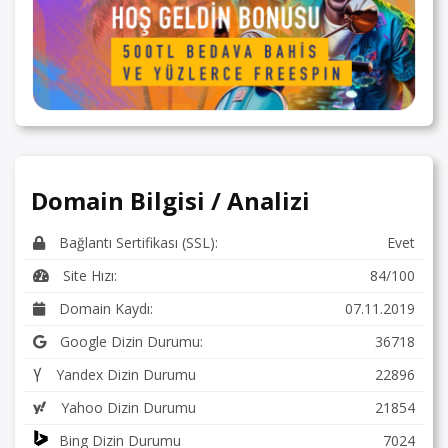
Domain Bilgisi / Analizi
Bağlantı Sertifikası (SSL):
Evet
Site Hızı:
84/100
Domain Kaydı:
07.11.2019
Google Dizin Durumu:
36718
Yandex Dizin Durumu
22896
Yahoo Dizin Durumu
21854
Bing Dizin Durumu
7024