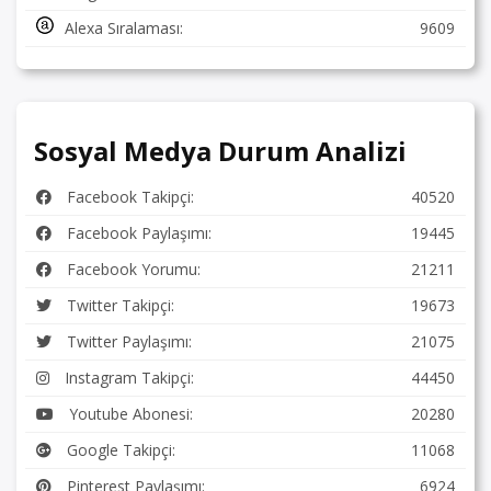
Alexa Sıralaması:
9609
Sosyal Medya Durum Analizi
Facebook Takipçi:
40520
Facebook Paylaşımı:
19445
Facebook Yorumu:
21211
Twitter Takipçi:
19673
Twitter Paylaşımı:
21075
Instagram Takipçi:
44450
Youtube Abonesi:
20280
Google Takipçi:
11068
Pinterest Paylaşımı:
6924