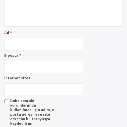
Ad
*
E-posta
*
İnternet sitesi
Daha sonraki
yorumlarımda
kullanılması için adım, e-
posta adresim ve site
adresim bu tarayıcıya
kaydedilsin.