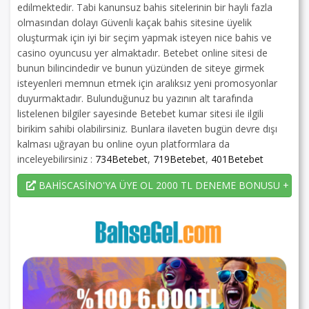
edilmektedir. Tabi kanunsuz bahis sitelerinin bir hayli fazla
olmasından dolayı Güvenli kaçak bahis sitesine üyelik
oluşturmak için iyi bir seçim yapmak isteyen nice bahis ve
casino oyuncusu yer almaktadır. Betebet online sitesi de
bunun bilincindedir ve bunun yüzünden de siteye girmek
isteyenleri memnun etmek için aralıksız yeni promosyonlar
duyurmaktadır. Bulunduğunuz bu yazının alt tarafında
listelenen bilgiler sayesinde Betebet kumar sitesi ile ilgili
birikim sahibi olabilirsiniz. Bunlara ilaveten bugün devre dışı
kalması uğrayan bu online oyun platformlara da
inceleyebilirsiniz :
734Betebet
,
719Betebet
,
401Betebet
BAHİSCASİNO'YA ÜYE OL 2000 TL DENEME BONUSU + 225