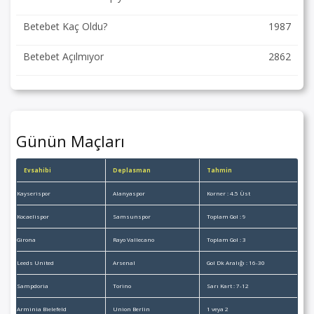
Betebet Kaç Oldu?
1987
Betebet Açılmıyor
2862
Günün Maçları
Evsahibi
Deplasman
Tahmin
Kayserispor
Alanyaspor
Korner : 4.5 Üst
Kocaelispor
Samsunspor
Toplam Gol : 9
Girona
Rayo Vallecano
Toplam Gol : 3
Leeds United
Arsenal
Gol Dk Aralığı : 16-30
Sampdoria
Torino
Sarı Kart : 7-12
Arminia Bielefeld
Union Berlin
1 veya 2