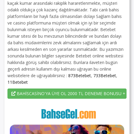
kaçak kumar arasındaki rakiplik hararetlenmekte, müşteri
odaklı oldukça çok kazanç dağıtılmaktadır. Tabi canlı bahis
platformların bir hayli fazla olmasından dolayı Sağlam bahis
ve casino platformuna müşteri olmak için iyi bir seçimde
bulunmak isteyen birçok oyuncu bulunmaktadır. Betebet
kumar sitesi de bu mevzunun bilincindedir ve bundan dolayı
da bahis müdavimlerini zevk almalarını sağlamak için ardı
arkası kesilmeden en son yararlar sunmaktadır. Bu yazımızın
sonunda bulunan bilgiler sayesinde Betebet online websitesi
hakkında görüş sahibi olabilirsiniz. Bunlara ilaveten bugün
geçerli adresin kullanım dışı kalması uğrayan bu online
websitelere de uğrayabilirsiniz :
873Betebet
,
733Betebet
,
11Betebet
BAHİSCASİNO'YA ÜYE OL 2000 TL DENEME BONUSU + 225