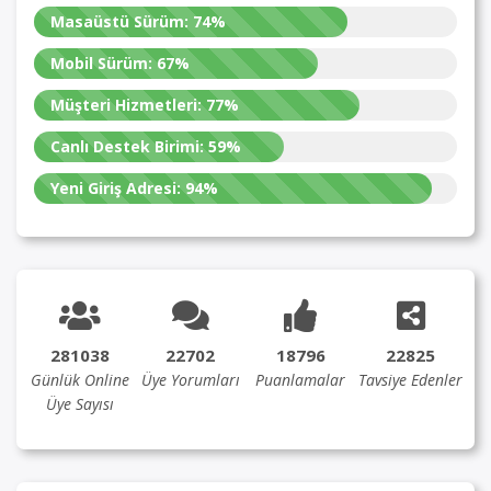
Masaüstü Sürüm:
74%
Mobil Sürüm:
67%
Müşteri Hizmetleri:
77%
Canlı Destek Birimi:
59%
Yeni Giriş Adresi:
94%
281038
22702
18796
22825
Günlük Online
Üye Yorumları
Puanlamalar
Tavsiye Edenler
Üye Sayısı