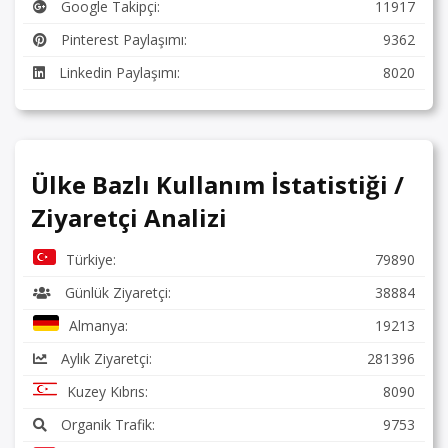
Google Takipçi:
11917
Pinterest Paylaşımı:
9362
Linkedin Paylaşımı:
8020
Ülke Bazlı Kullanım İstatistiği /
Ziyaretçi Analizi
Türkiye:
79890
Günlük Ziyaretçi:
38884
Almanya:
19213
Aylık Ziyaretçi:
281396
Kuzey Kıbrıs:
8090
Organik Trafik:
9753