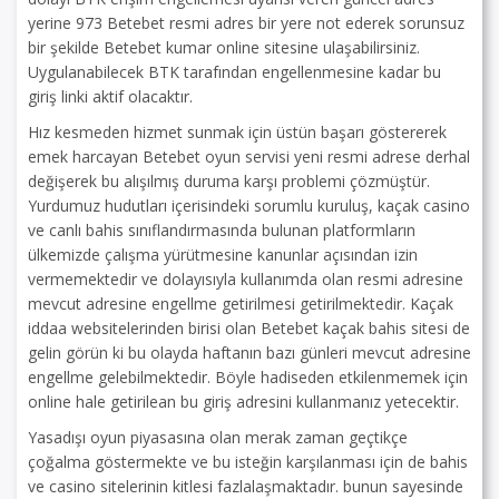
yerine 973 Betebet resmi adres bir yere not ederek sorunsuz
bir şekilde Betebet kumar online sitesine ulaşabilirsiniz.
Uygulanabilecek BTK tarafından engellenmesine kadar bu
giriş linki aktif olacaktır.
Hız kesmeden hizmet sunmak için üstün başarı göstererek
emek harcayan Betebet oyun servisi yeni resmi adrese derhal
değişerek bu alışılmış duruma karşı problemi çözmüştür.
Yurdumuz hudutları içerisindeki sorumlu kuruluş, kaçak casino
ve canlı bahis sınıflandırmasında bulunan platformların
ülkemizde çalışma yürütmesine kanunlar açısından izin
vermemektedir ve dolayısıyla kullanımda olan resmi adresine
mevcut adresine engellme getirilmesi getirilmektedir. Kaçak
iddaa websitelerinden birisi olan Betebet kaçak bahis sitesi de
gelin görün ki bu olayda haftanın bazı günleri mevcut adresine
engellme gelebilmektedir. Böyle hadiseden etkilenmemek için
online hale getirilean bu giriş adresini kullanmanız yetecektir.
Yasadışı oyun piyasasına olan merak zaman geçtikçe
çoğalma göstermekte ve bu isteğin karşılanması için de bahis
ve casino sitelerinin kitlesi fazlalaşmaktadır. bunun sayesinde