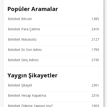
Popüler Aramalar
Betebet Bitcoin
1385
Betebet Para Çekme
2410
Betebet Masaüstü
2127
Betebet En Son Adres
1799
Betebet Giriş Adresi
2745
Yaygın Şikayetler
Betebet Şikayet
2361
Betebet Hesap Kapatma
2316
Betebet Ödeme Yapıyor mu?
1903