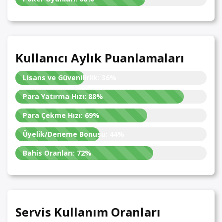
Kullanıcı Aylık Puanlamaları
Lisans ve Güvenilirlik:
36%
Para Yatırma Hızı:
88%
Para Çekme Hızı:
69%
Üyelik/Deneme Bonusu:
44%
Bahis Oranları:
72%
Servis Kullanım Oranları