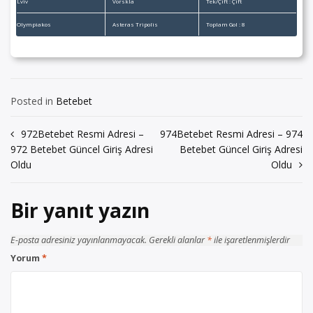
Lviv
Vorskla
Tek/Çift : Çift
Olympiakos
Asteras Tripolis
Toplam Gol : 8
Posted in
Betebet
Yazı
972Betebet Resmi Adresi –
974Betebet Resmi Adresi – 974
972 Betebet Güncel Giriş Adresi
Betebet Güncel Giriş Adresi
gezinmesi
Oldu
Oldu
Bir yanıt yazın
E-posta adresiniz yayınlanmayacak.
Gerekli alanlar
*
ile işaretlenmişlerdir
Yorum
*