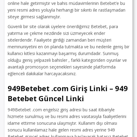
online hale getirmiştir ve bahis müdavimlerinin Betebet’e bu
yeni resmi adres yoluyla herhangi bir sıkıntı ile rastlaşmadan
siteye girmesi sağlanmıştır.
Güvenli bir site olarak üyelere önerdiğimiz Betebet, para
yatırma ve çekme nezdinde sizi üzmeyecek ender
sitelerdendir. Faaliyete girdiği zamandan beri müşteri
memnuniyetini en ön planda tutmakta ve bu nedenle geniş bir
kullanıcı kitlesi kazanmayı başarmış durumdadır. Sunmuş
olduğu geniş yelpazeli bahisler , farklı kategoriden oyunlar ve
avantajlı promosyon seçenekleri sayesinde platformda
eğlenceli dakikalar harcayacaksınız.
949Betebet .com Giriş Linki – 949
Betebet Güncel Linki
949Betebet .com engelsiz giriş adresi bu saat itibariyle
hizmete sunulmuş ve bu resmi adres vasıtasıyla faaliyetlerini
idame ettirme sonucuna ulaşmıştır. Kullanım dışı olması
sonucu kullanılamaz hale gelen resmi adres yerine 949
Betebet güncel adres kullanmaya başlayarak hatasız Betebet