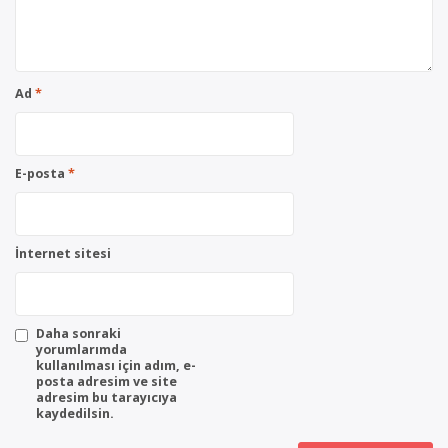
Ad
*
E-posta
*
İnternet sitesi
Daha sonraki
yorumlarımda
kullanılması için adım, e-
posta adresim ve site
adresim bu tarayıcıya
kaydedilsin.