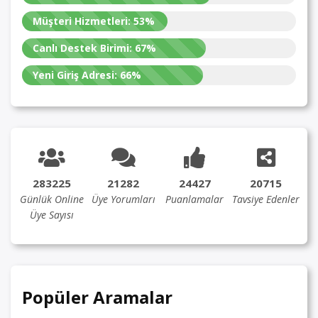
Müşteri Hizmetleri:
53%
Canlı Destek Birimi:
67%
Yeni Giriş Adresi:
66%
283225
21282
24427
20715
Günlük Online
Üye Yorumları
Puanlamalar
Tavsiye Edenler
Üye Sayısı
Popüler Aramalar