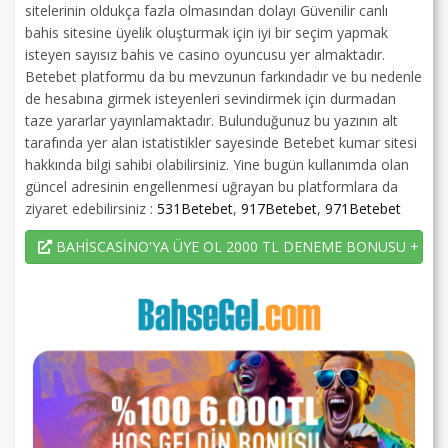
sitelerinin oldukça fazla olmasından dolayı Güvenilir canlı
bahis sitesine üyelik oluşturmak için iyi bir seçim yapmak
isteyen sayısız bahis ve casino oyuncusu yer almaktadır.
Betebet platformu da bu mevzunun farkındadır ve bu nedenle
de hesabına girmek isteyenleri sevindirmek için durmadan
taze yararlar yayınlamaktadır. Bulunduğunuz bu yazının alt
tarafında yer alan istatistikler sayesinde Betebet kumar sitesi
hakkında bilgi sahibi olabilirsiniz. Yine bugün kullanımda olan
güncel adresinin engellenmesi uğrayan bu platformlara da
ziyaret edebilirsiniz :
531Betebet
,
917Betebet
,
971Betebet
BAHİSCASİNO'YA ÜYE OL 2000 TL DENEME BONUSU + 225