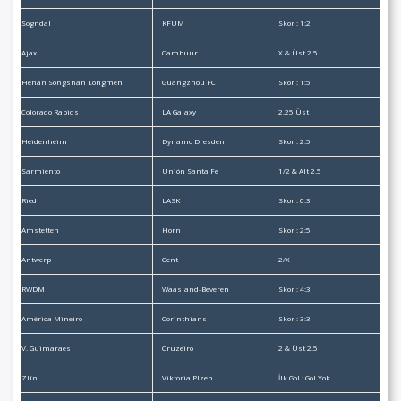
Sogndal
KFUM
Skor : 1:2
Ajax
Cambuur
X & Üst 2.5
Henan Songshan Longmen
Guangzhou FC
Skor : 1:5
Colorado Rapids
LA Galaxy
2.25 Üst
Heidenheim
Dynamo Dresden
Skor : 2:5
Sarmiento
Unión Santa Fe
1/2 & Alt 2.5
Ried
LASK
Skor : 0:3
Amstetten
Horn
Skor : 2:5
Antwerp
Gent
2/X
RWDM
Waasland-Beveren
Skor : 4:3
América Mineiro
Corinthians
Skor : 3:3
V. Guimaraes
Cruzeiro
2 & Üst 2.5
Zlín
Viktoria Plzen
İlk Gol : Gol Yok