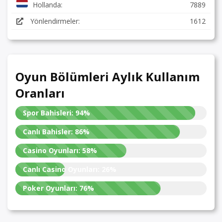
Hollanda:
7889
Yönlendirmeler:
1612
Oyun Bölümleri Aylık Kullanım
Oranları
Spor Bahisleri:
94%
Canlı Bahisler:
86%
Casino Oyunları:
58%
Canlı Casino Oyunları:
26%
Poker Oyunları:
76%