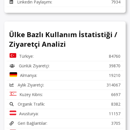
Linkedin Paylaşımı:
7934
Ülke Bazlı Kullanım İstatistiği /
Ziyaretçi Analizi
Türkiye:
84760
Günlük Ziyaretçi:
39870
Almanya:
19210
Aylık Ziyaretçi:
314067
Kuzey Kıbrıs:
6697
Organik Trafik:
8382
Avusturya:
11157
Geri Bağlantılar:
3705