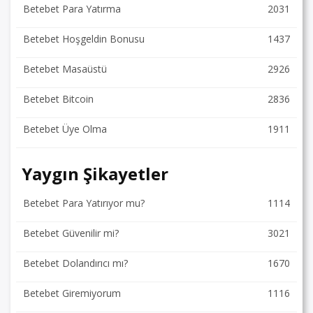
Betebet Para Yatırma
2031
Betebet Hoşgeldin Bonusu
1437
Betebet Masaüstü
2926
Betebet Bitcoin
2836
Betebet Üye Olma
1911
Yaygın Şikayetler
Betebet Para Yatırıyor mu?
1114
Betebet Güvenilir mi?
3021
Betebet Dolandırıcı mı?
1670
Betebet Giremiyorum
1116