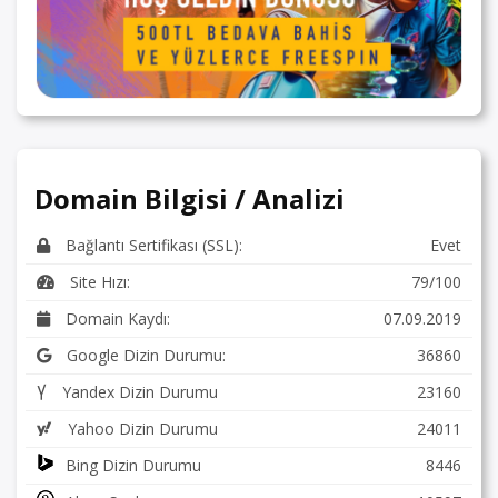
Domain Bilgisi / Analizi
Bağlantı Sertifikası (SSL):
Evet
Site Hızı:
79/100
Domain Kaydı:
07.09.2019
Google Dizin Durumu:
36860
Yandex Dizin Durumu
23160
Yahoo Dizin Durumu
24011
Bing Dizin Durumu
8446