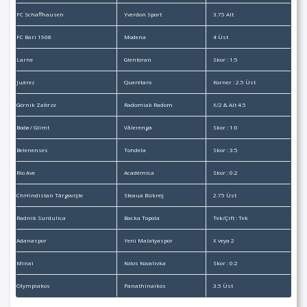
FC Schaffhausen
Yverdon Sport
3.75 Alt
FC Bari 1908
Modena
4 Üst
Larne
Glentoran
Skor : 1:5
Juárez
Querétaro
Korner : 2.5 Üst
Górnik Zabrze
Radomiak Radom
X/2 & Alt 4.5
Bodø / Glimt
Vålerenga
Skor : 1:0
Belenenses
Tondela
Skor : 3:5
Rio Ave
Académica
Skor : 0:2
ChHindistan Târgovişte
Steaua Bükreş
2.75 Üst
Radnik Surdulica
Backa Topola
Tek/Çift : Tek
Adanaspor
Yeni Malatyaspor
X veya 2
Minai
Kolos Kovalivka
Skor : 0:2
Olympiakos
Panathinaikos
3.5 Üst