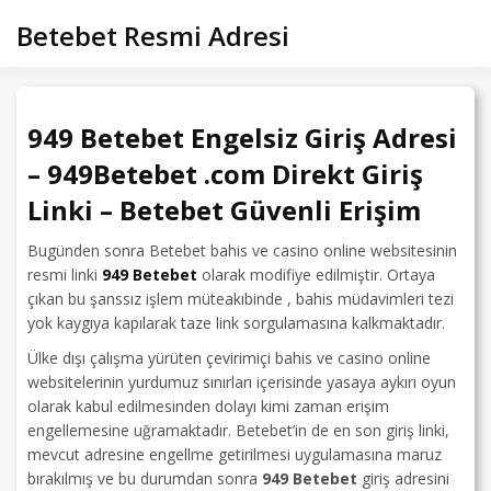
Skip
Betebet Resmi Adresi
to
content
949 Betebet Engelsiz Giriş Adresi
– 949Betebet .com Direkt Giriş
Linki – Betebet Güvenli Erişim
Bugünden sonra Betebet bahis ve casino online websitesinin
resmi linki
949 Betebet
olarak modifiye edilmiştir. Ortaya
çıkan bu şanssız işlem müteakıbinde , bahis müdavimleri tezi
yok kaygıya kapılarak taze link sorgulamasına kalkmaktadır.
Ülke dışı çalışma yürüten çevirimiçi bahis ve casino online
websitelerinin yurdumuz sınırları içerisinde yasaya aykırı oyun
olarak kabul edilmesinden dolayı kimi zaman erişim
engellemesine uğramaktadır. Betebet’in de en son giriş linki,
mevcut adresine engellme getirilmesi uygulamasına maruz
bırakılmış ve bu durumdan sonra
949 Betebet
giriş adresini