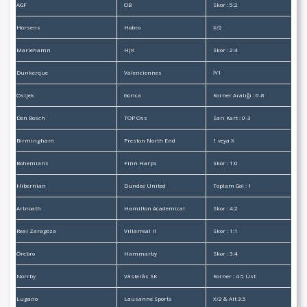
AGF
OB
Skor : 5:2
Horsens
Hobro
X/2
Mariehamn
HJK
Skor : 2:4
Dunkerque
Valenciennes
İY1
Osijek
Gorica
Korner Aralığı : 0-8
Den Bosch
TOP Oss
Sarı Kart : 0-3
Birmingham
Preston North End
1 veya X
Bohemians
Finn Harps
Skor : 1:0
Hibernian
Dundee United
Toplam Gol : 1
Arbroath
Hamilton Academical
Skor : 4:2
Real Zaragoza
Villarreal II
Skor : 1:1
Örebro
Hammarby
Skor : 3:4
Norrby
Västerås SK
Korner : 4.5 Üst
Lugano
Lausanne Sports
X/2 & Alt 3.5