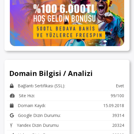
Domain Bilgisi / Analizi
Bağlantı Sertifikası (SSL):
Evet
Site Hızı:
99/100
Domain Kaydı:
15.09.2018
Google Dizin Durumu:
39314
Yandex Dizin Durumu
20324