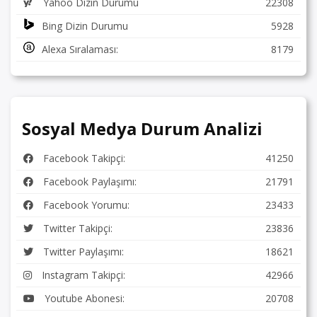
Yahoo Dizin Durumu
22308
Bing Dizin Durumu
5928
Alexa Sıralaması:
8179
Sosyal Medya Durum Analizi
Facebook Takipçi:
41250
Facebook Paylaşımı:
21791
Facebook Yorumu:
23433
Twitter Takipçi:
23836
Twitter Paylaşımı:
18621
Instagram Takipçi:
42966
Youtube Abonesi:
20708