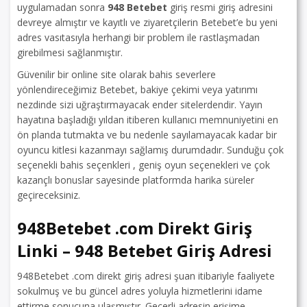
uygulamadan sonra
948 Betebet
giriş resmi giriş adresini
devreye almıştır ve kayıtlı ve ziyaretçilerin Betebet’e bu yeni
adres vasıtasıyla herhangi bir problem ile rastlaşmadan
girebilmesi sağlanmıştır.
Güvenilir bir online site olarak bahis severlere
yönlendireceğimiz Betebet, bakiye çekimi veya yatırımı
nezdinde sizi uğraştırmayacak ender sitelerdendir. Yayın
hayatına başladığı yıldan itiberen kullanıcı memnuniyetini en
ön planda tutmakta ve bu nedenle sayılamayacak kadar bir
oyuncu kitlesi kazanmayı sağlamış durumdadır. Sunduğu çok
seçenekli bahis seçenkleri , geniş oyun seçenekleri ve çok
kazançlı bonuslar sayesinde platformda harika süreler
geçireceksiniz.
948Betebet .com Direkt Giriş
Linki – 948 Betebet Giriş Adresi
948Betebet .com direkt giriş adresi şuan itibariyle faaliyete
sokulmuş ve bu güncel adres yoluyla hizmetlerini idame
ettirme sonucuna ulaşmıştır. Geçerli adresin erişime