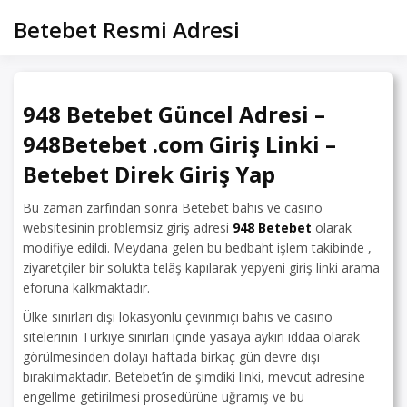
Skip
Betebet Resmi Adresi
to
content
948 Betebet Güncel Adresi –
948Betebet .com Giriş Linki –
Betebet Direk Giriş Yap
Bu zaman zarfından sonra Betebet bahis ve casino
websitesinin problemsiz giriş adresi
948 Betebet
olarak
modifiye edildi. Meydana gelen bu bedbaht işlem takibinde ,
ziyaretçiler bir solukta telâş kapılarak yepyeni giriş linki arama
eforuna kalkmaktadır.
Ülke sınırları dışı lokasyonlu çevirimiçi bahis ve casino
sitelerinin Türkiye sınırları içinde yasaya aykırı iddaa olarak
görülmesinden dolayı haftada birkaç gün devre dışı
bırakılmaktadır. Betebet’in de şimdiki linki, mevcut adresine
engellme getirilmesi prosedürüne uğramış ve bu