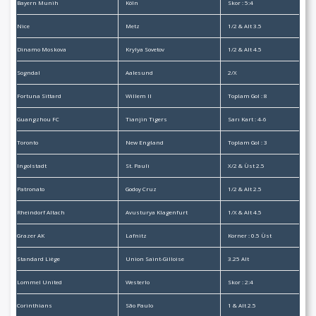
Bayern Munih
Köln
Skor : 5:4
Nice
Metz
1/2 & Alt 3.5
Dinamo Moskova
Krylya Sovetov
1/2 & Alt 4.5
Sogndal
Aalesund
2/X
Fortuna Sittard
Willem II
Toplam Gol : 8
Guangzhou FC
Tianjin Tigers
Sarı Kart : 4-6
Toronto
New England
Toplam Gol : 3
Ingolstadt
St. Pauli
X/2 & Üst 2.5
Patronato
Godoy Cruz
1/2 & Alt 2.5
Rheindorf Altach
Avusturya Klagenfurt
1/X & Alt 4.5
Grazer AK
Lafnitz
Korner : 0.5 Üst
Standard Liège
Union Saint-Gilloise
3.25 Alt
Lommel United
Westerlo
Skor : 2:4
Corinthians
São Paulo
1 & Alt 2.5