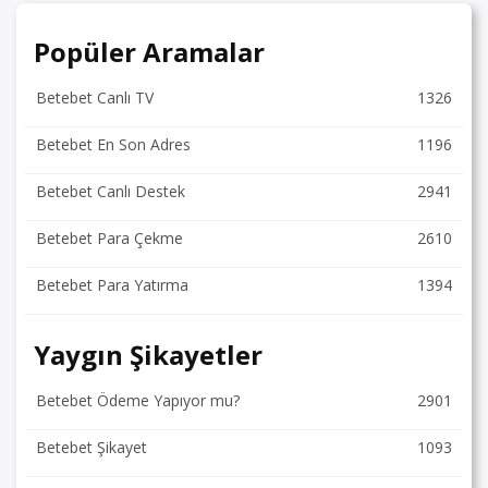
Popüler Aramalar
Betebet Canlı TV
1326
Betebet En Son Adres
1196
Betebet Canlı Destek
2941
Betebet Para Çekme
2610
Betebet Para Yatırma
1394
Yaygın Şikayetler
Betebet Ödeme Yapıyor mu?
2901
Betebet Şikayet
1093