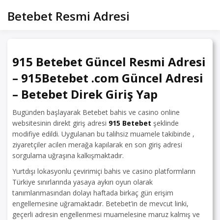
Skip
Betebet Resmi Adresi
to
content
915 Betebet Güncel Resmi Adresi
– 915Betebet .com Güncel Adresi
– Betebet Direk Giriş Yap
Bugünden başlayarak Betebet bahis ve casino online
websitesinin direkt giriş adresi
915 Betebet
şeklinde
modifiye edildi. Uygulanan bu talihsiz muamele takibinde ,
ziyaretçiler acilen merağa kapılarak en son giriş adresi
sorgulama uğraşına kalkışmaktadır.
Yurtdışı lokasyonlu çevirimiçi bahis ve casino platformların
Türkiye sınırlarında yasaya aykırı oyun olarak
tanımlanmasından dolayı haftada birkaç gün erişim
engellemesine uğramaktadır. Betebet’in de mevcut linki,
geçerli adresin engellenmesi muamelesine maruz kalmış ve