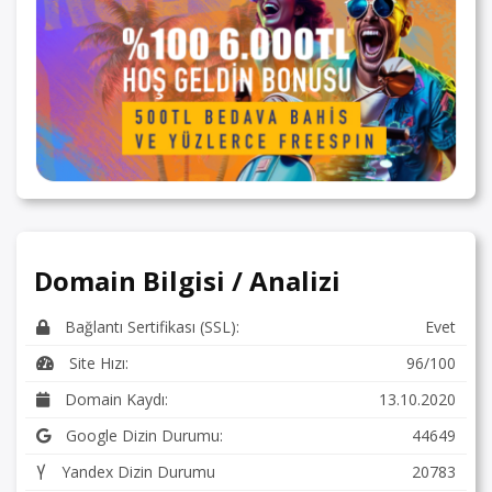
Domain Bilgisi / Analizi
Bağlantı Sertifikası (SSL):
Evet
Site Hızı:
96/100
Domain Kaydı:
13.10.2020
Google Dizin Durumu:
44649
Yandex Dizin Durumu
20783