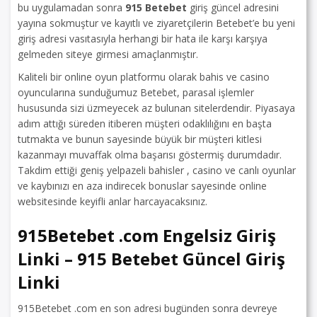
bu uygulamadan sonra
915 Betebet
giriş güncel adresini
yayına sokmuştur ve kayıtlı ve ziyaretçilerin Betebet’e bu yeni
giriş adresi vasıtasıyla herhangi bir hata ile karşı karşıya
gelmeden siteye girmesi amaçlanmıştır.
Kaliteli bir online oyun platformu olarak bahis ve casino
oyuncularına sunduğumuz Betebet, parasal işlemler
hususunda sizi üzmeyecek az bulunan sitelerdendir. Piyasaya
adım attığı süreden itiberen müşteri odaklılığını en başta
tutmakta ve bunun sayesinde büyük bir müşteri kitlesi
kazanmayı muvaffak olma başarısı göstermiş durumdadır.
Takdim ettiği geniş yelpazeli bahisler , casino ve canlı oyunlar
ve kaybınızı en aza indirecek bonuslar sayesinde online
websitesinde keyifli anlar harcayacaksınız.
915Betebet .com Engelsiz Giriş
Linki – 915 Betebet Güncel Giriş
Linki
915Betebet .com en son adresi bugünden sonra devreye