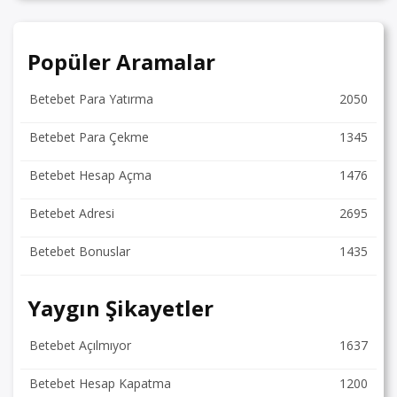
Popüler Aramalar
Betebet Para Yatırma
2050
Betebet Para Çekme
1345
Betebet Hesap Açma
1476
Betebet Adresi
2695
Betebet Bonuslar
1435
Yaygın Şikayetler
Betebet Açılmıyor
1637
Betebet Hesap Kapatma
1200