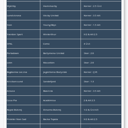
Mjällby
Hammarby
Korner : 2.5 Üst
Landskrona
Väsby United
Korner : 3.5 Alt
Sion
Young Boys
Korner : 1.5 Alt
Yverdon Sport
Winterthur
X/2 & Alt 2.5
SPAL
Como
4 Üst
Portadown
Ballymena United
Skor : 2:0
León
Mazatlán
Skor : 2:0
Bogdanka Leczna
Jagiellonia Bialystok
Korner : Çift
Kristiansund
Sandefjord
Skor : 1:3
Arouca
Boavista
Korner : 3.5 Alt
Casa Pia
Académica
2 & Alt 2.5
Rapid Bükreş
Dinamo Bükreş
1/2 & Üst 4.5
Proleter Novi Sad
Backa Topola
X/2 & Alt 2.5