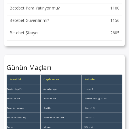
Betebet Para Yatırıyor mu?
1100
Betebet Güvenilir mi?
1156
Betebet Şikayet
2605
Günün Maçları
Evsahibi
Deplasman
Tahmin
Gaziantep FK
Antalyaspor
1 veya 2
Pendikspor
Adanaspor
Korner Aralığı : 12+
Rayo Vallecano
Sevilla
Skor : 1:3
Manchester City
Newcastle United
Skor : 1:1
Roma
Milan
3.5 Üst