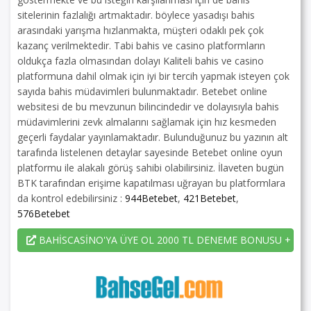
sitelerinin fazlalığı artmaktadır. böylece yasadışı bahis
arasındaki yarışma hızlanmakta, müşteri odaklı pek çok
kazanç verilmektedir. Tabi bahis ve casino platformların
oldukça fazla olmasından dolayı Kaliteli bahis ve casino
platformuna dahil olmak için iyi bir tercih yapmak isteyen çok
sayıda bahis müdavimleri bulunmaktadır. Betebet online
websitesi de bu mevzunun bilincindedir ve dolayısıyla bahis
müdavimlerini zevk almalarını sağlamak için hız kesmeden
geçerli faydalar yayınlamaktadır. Bulunduğunuz bu yazının alt
tarafında listelenen detaylar sayesinde Betebet online oyun
platformu ile alakalı görüş sahibi olabilirsiniz. İlaveten bugün
BTK tarafından erişime kapatılması uğrayan bu platformlara
da kontrol edebilirsiniz :
944Betebet
,
421Betebet
,
576Betebet
BAHİSCASİNO'YA ÜYE OL 2000 TL DENEME BONUSU + 225