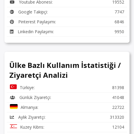
Youtube Abonesi:
19552
Google Takipçi:
7747
Pinterest Paylaşımı:
6846
Linkedin Paylaşımı:
9950
Ülke Bazlı Kullanım İstatistiği /
Ziyaretçi Analizi
Türkiye:
81398
Günlük Ziyaretçi:
41048
Almanya:
22722
Aylık Ziyaretçi:
313320
Kuzey Kıbrıs:
12104