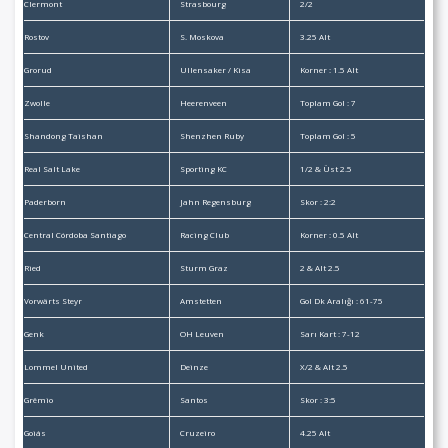
Clermont
Strasbourg
2/2
Rostov
S. Moskova
3.25 Alt
Grorud
Ullensaker / Kisa
Korner : 1.5 Alt
Zwolle
Heerenveen
Toplam Gol : 7
Shandong Taishan
Shenzhen Ruby
Toplam Gol : 5
Real Salt Lake
Sporting KC
1/2 & Üst 2.5
Paderborn
Jahn Regensburg
Skor : 2:2
Central Córdoba Santiago
Racing Club
Korner : 0.5 Alt
Ried
Sturm Graz
2 & Alt 2.5
Vorwärts Steyr
Amstetten
Gol Dk Aralığı : 61-75
Genk
OH Leuven
Sarı Kart : 7-12
Lommel United
Deinze
X/2 & Alt 2.5
Grêmio
Santos
Skor : 3:5
Goiás
Cruzeiro
4.25 Alt