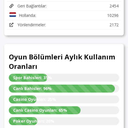
Geri Bağlantılar:
2454
Hollanda:
10296
Yönlendirmeler:
2172
Oyun Bölümleri Aylık Kullanım
Oranları
Spor Bahisleri:
35%
Canlı Bahisler:
96%
Casino Oyunları:
25%
Canlı Casino Oyunları:
65%
Poker Oyunları:
26%