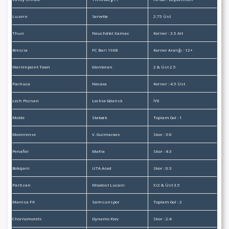
Luzern
Servette
2.75 Üst
Thun
Neuchâtel Xamax
Korner : 3.5 Alt
Brescia
FC Bari 1908
Korner Aralığı : 12+
Warrenpoint Town
Glentoran
2 & Üst 2.5
Pachuca
Necaxa
Korner : 4.5 Üst
Lech Poznan
Lechia Gdansk
İY0
Molde
Stabæk
Toplam Gol : 1
Moreirense
V. Guimaraes
Skor : 3:0
Penafiel
Mafra
Skor : 4:3
Botoşani
UTA Arad
Skor : 0:3
Partizan
Mladost Lucani
X/2 & Üst 3.5
Manisa FK
Samsunspor
Toplam Gol : 2
Chornomorets
Dynamo Kiev
Skor : 2:4