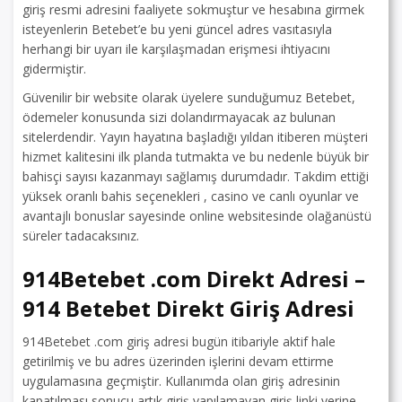
giriş resmi adresini faaliyete sokmuştur ve hesabına girmek
isteyenlerin Betebet’e bu yeni güncel adres vasıtasıyla
herhangi bir uyarı ile karşılaşmadan erişmesi ihtiyacını
gidermiştir.
Güvenilir bir website olarak üyelere sunduğumuz Betebet,
ödemeler konusunda sizi dolandırmayacak az bulunan
sitelerdendir. Yayın hayatına başladığı yıldan itiberen müşteri
hizmet kalitesini ilk planda tutmakta ve bu nedenle büyük bir
bahisçi sayısı kazanmayı sağlamış durumdadır. Takdim ettiği
yüksek oranlı bahis seçenekleri , casino ve canlı oyunlar ve
avantajlı bonuslar sayesinde online websitesinde olağanüstü
süreler tadacaksınız.
914Betebet .com Direkt Adresi –
914 Betebet Direkt Giriş Adresi
914Betebet .com giriş adresi bugün itibariyle aktif hale
getirilmiş ve bu adres üzerinden işlerini devam ettirme
uygulamasına geçmiştir. Kullanımda olan giriş adresinin
kapatılması sonucu artık giriş yapılamayan giriş linki yerine