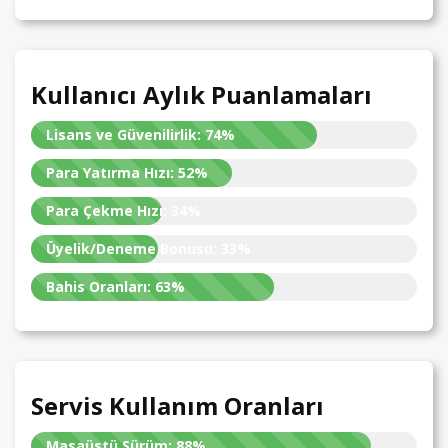
Kullanıcı Aylık Puanlamaları
Lisans ve Güvenilirlik:
74%
Para Yatırma Hızı:
52%
Para Çekme Hızı:
34%
Üyelik/Deneme Bonusu:
33%
Bahis Oranları:
63%
Servis Kullanım Oranları
Masaüstü Sürüm:
88%