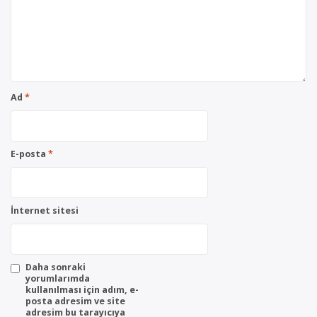
Ad
*
E-posta
*
İnternet sitesi
Daha sonraki
yorumlarımda
kullanılması için adım, e-
posta adresim ve site
adresim bu tarayıcıya