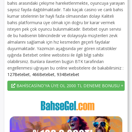
bahis arasındaki çekişme hareketlenmekte, oyuncuya yarayan
sayısız fayda dağıtılmaktadır. Tabi kaçak casino ve canlı bahis
kumar sitelerinin bir hayli fazla olmasından dolayı Kaliteli
bahis platformuna üye olmak için doğru bir karar vermek
isteyen pek çok oyuncu bulunmaktadır. Betebet oyun servisi
de bu hadisenin bilincindedir ve dolayısıyla müşterileri zevk
almalarını sağlamak için hız kesmeden geçerli faydalar
duyurmaktadır. Yazımızın aşağısında yer gören istatistikler
ışığında Betebet online websitesi ile ilgili bilgi sahibi
olabilirsiniz. Bunlara ilaveten bugün BTK tarafından
engellenmesi uğrayan bu online websitelere de bakabilirsiniz :
127Betebet
,
466Betebet
,
934Betebet
BAHİSCASİNO'YA ÜYE OL 2000 TL DENEME BONUSU + 225