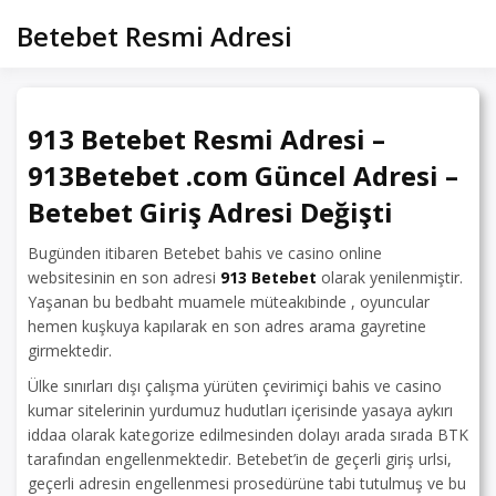
Skip
Betebet Resmi Adresi
to
content
913 Betebet Resmi Adresi –
913Betebet .com Güncel Adresi –
Betebet Giriş Adresi Değişti
Bugünden itibaren Betebet bahis ve casino online
websitesinin en son adresi
913 Betebet
olarak yenilenmiştir.
Yaşanan bu bedbaht muamele müteakıbinde , oyuncular
hemen kuşkuya kapılarak en son adres arama gayretine
girmektedir.
Ülke sınırları dışı çalışma yürüten çevirimiçi bahis ve casino
kumar sitelerinin yurdumuz hudutları içerisinde yasaya aykırı
iddaa olarak kategorize edilmesinden dolayı arada sırada BTK
tarafından engellenmektedir. Betebet’in de geçerli giriş urlsi,
geçerli adresin engellenmesi prosedürüne tabi tutulmuş ve bu