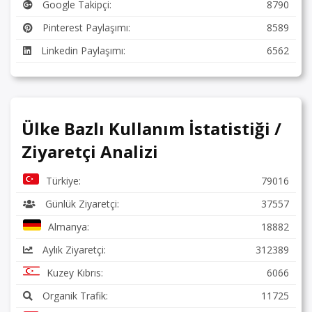
Google Takipçi:
8790
Pinterest Paylaşımı:
8589
Linkedin Paylaşımı:
6562
Ülke Bazlı Kullanım İstatistiği /
Ziyaretçi Analizi
Türkiye:
79016
Günlük Ziyaretçi:
37557
Almanya:
18882
Aylık Ziyaretçi:
312389
Kuzey Kıbrıs:
6066
Organik Trafik:
11725