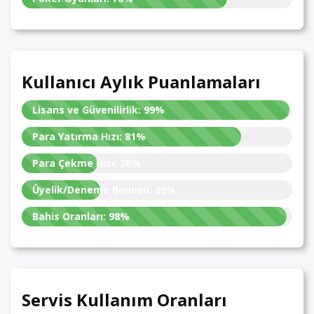
Kullanıcı Aylık Puanlamaları
Lisans ve Güvenilirlik:
99%
Para Yatırma Hızı:
81%
Para Çekme Hızı:
28%
Üyelik/Deneme Bonusu:
29%
Bahis Oranları:
98%
Servis Kullanım Oranları