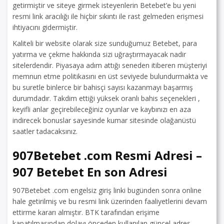
getirmiştir ve siteye girmek isteyenlerin Betebet’e bu yeni
resmi link aracılığı ile hiçbir sıkıntı ile rast gelmeden erişmesi
ihtiyacını gidermiştir.
Kaliteli bir website olarak size sunduğumuz Betebet, para
yatırma ve çekme hakkında sizi uğraştırmayacak nadir
sitelerdendir. Piyasaya adım attığı seneden itiberen müşteriyi
memnun etme politikasını en üst seviyede bulundurmakta ve
bu suretle binlerce bir bahisçi sayısı kazanmayı başarmış
durumdadır. Takdim ettiği yüksek oranlı bahis seçenekleri ,
keyifli anlar geçirebileceğiniz oyunlar ve kaybınızı en aza
indirecek bonuslar sayesinde kumar sitesinde olağanüstü
saatler tadacaksınız.
907Betebet .com Resmi Adresi –
907 Betebet En son Adresi
907Betebet .com engelsiz giriş linki bugünden sonra online
hale getirilmiş ve bu resmi link üzerinden faaliyetlerini devam
ettirme kararı almıştır. BTK tarafından erişime
kapatılmasından dolayı önceden kullanılan güncel adres