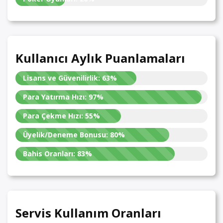
Kullanıcı Aylık Puanlamaları
Lisans ve Güvenilirlik:
63%
Para Yatırma Hızı:
97%
Para Çekme Hızı:
55%
Üyelik/Deneme Bonusu:
80%
Bahis Oranları:
83%
Servis Kullanım Oranları