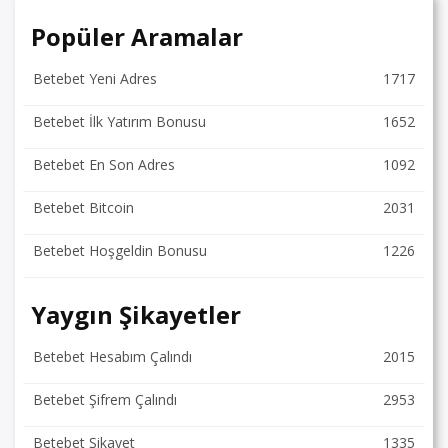
Popüler Aramalar
Betebet Yeni Adres
1717
Betebet İlk Yatırım Bonusu
1652
Betebet En Son Adres
1092
Betebet Bitcoin
2031
Betebet Hoşgeldin Bonusu
1226
Yaygın Şikayetler
Betebet Hesabım Çalındı
2015
Betebet Şifrem Çalındı
2953
Betebet Şikayet
1335