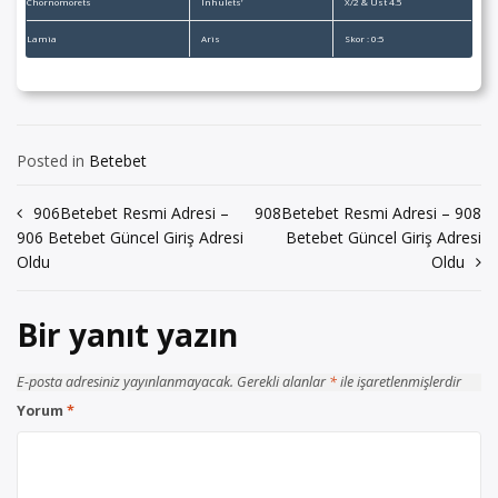
Chornomorets
Inhulets’
X/2 & Üst 4.5
Lamia
Aris
Skor : 0:5
Posted in
Betebet
Yazı
906Betebet Resmi Adresi –
908Betebet Resmi Adresi – 908
906 Betebet Güncel Giriş Adresi
Betebet Güncel Giriş Adresi
gezinmesi
Oldu
Oldu
Bir yanıt yazın
E-posta adresiniz yayınlanmayacak.
Gerekli alanlar
*
ile işaretlenmişlerdir
Yorum
*