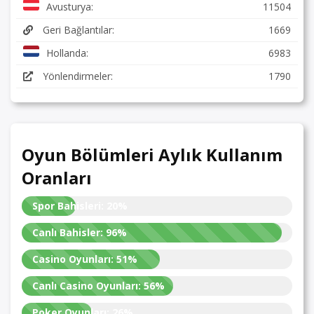
Avusturya:
11504
Geri Bağlantılar:
1669
Hollanda:
6983
Yönlendirmeler:
1790
Oyun Bölümleri Aylık Kullanım
Oranları
Spor Bahisleri:
20%
Canlı Bahisler:
96%
Casino Oyunları:
51%
Canlı Casino Oyunları:
56%
Poker Oyunları:
26%