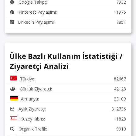
Google Takipçi:
7932
Pinterest Paylaşımı:
11975
Linkedin Paylaşımı:
7851
Ülke Bazlı Kullanım İstatistiği /
Ziyaretçi Analizi
Türkiye:
82667
Günlük Ziyaretçi:
42128
Almanya:
23109
Aylık Ziyaretçi:
312736
Kuzey Kıbrıs:
11828
Organik Trafik:
9910