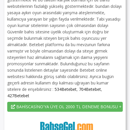
websitelerinin fazlalığı yükseliş göstermektedir. bundan dolayı
yasaya aykırı oyun arasındaki yarışma ateşlenmekte,
kullanıcıya yarayan bir yığın fayda verilmektedir. Tabi yasadışı
oyun kumar sitelerinin sayısının çok olmasından dolayı
Güvenilir bahis sitesine üyelik oluşturmak için doğru bir
seçimde bulunmak isteyen birçok bahis oyuncusu yer
almaktadır. Betebet platformu da bu mevzunun farkına
varmıştır ve böyle olmasından dolayı da siteye girmek
isteyenleri haz almalarını sağlamak için daima yepyeni
promosyonlar sunmaktadır. Bulunduğunuz bu sayfanın
sonunda listelenen detaylar sayesinde Betebet online
websitesi hakkında görüş sahibi olabilirsiniz. Ayrıca bugün
geçerli adresin kullanım dışı kalması uğrayan bu kumar
sitelere de erişebilirsiniz :
534Betebet
,
704Betebet
,
427Betebet
BAHİSCASİNO'YA ÜYE OL 2000 TL DENEME BONUSU + 225