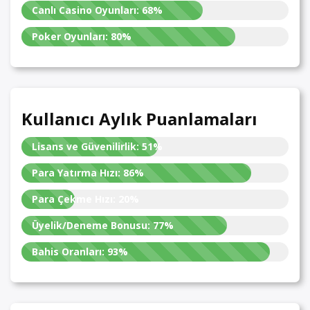
Canlı Casino Oyunları:
68%
Poker Oyunları:
80%
Kullanıcı Aylık Puanlamaları
Lisans ve Güvenilirlik:
51%
Para Yatırma Hızı:
86%
Para Çekme Hızı:
20%
Üyelik/Deneme Bonusu:
77%
Bahis Oranları:
93%