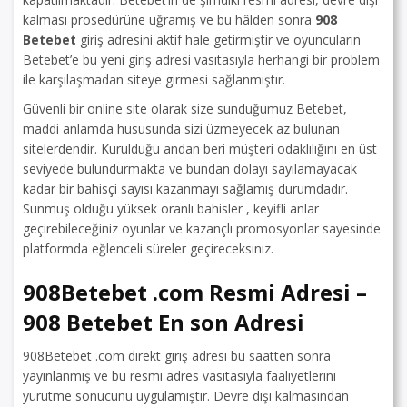
kalması prosedürüne uğramış ve bu hâlden sonra
908
Betebet
giriş adresini aktif hale getirmiştir ve oyuncuların
Betebet’e bu yeni giriş adresi vasıtasıyla herhangi bir problem
ile karşılaşmadan siteye girmesi sağlanmıştır.
Güvenli bir online site olarak size sunduğumuz Betebet,
maddi anlamda hususunda sizi üzmeyecek az bulunan
sitelerdendir. Kurulduğu andan beri müşteri odaklılığını en üst
seviyede bulundurmakta ve bundan dolayı sayılamayacak
kadar bir bahisçi sayısı kazanmayı sağlamış durumdadır.
Sunmuş olduğu yüksek oranlı bahisler , keyifli anlar
geçirebileceğiniz oyunlar ve kazançlı promosyonlar sayesinde
platformda eğlenceli süreler geçireceksiniz.
908Betebet .com Resmi Adresi –
908 Betebet En son Adresi
908Betebet .com direkt giriş adresi bu saatten sonra
yayınlanmış ve bu resmi adres vasıtasıyla faaliyetlerini
yürütme sonucunu uygulamıştır. Devre dışı kalmasından