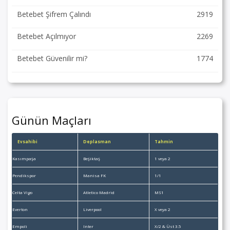
Betebet Şifrem Çalındı
2919
Betebet Açılmıyor
2269
Betebet Güvenilir mi?
1774
Günün Maçları
Evsahibi
Deplasman
Tahmin
Kasımpaşa
Beşiktaş
1 veya 2
Pendikspor
Manisa FK
1/1
Celta Vigo
Atletico Madrid
MS1
Everton
Liverpool
X veya 2
Empoli
Inter
X/2 & Üst 3.5