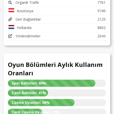
Organik Trafik:
7761
Avusturya:
9749
Geri Bağlantılar:
2125
Hollanda:
8802
Yönlendirmeler:
2043
Oyun Bölümleri Aylık Kullanım
Oranları
Spor Bahisleri:
89%
Canlı Bahisler:
41%
Casino Oyunları:
68%
Canlı Casino Oyunları:
35%