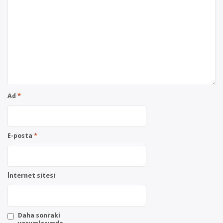
Ad
*
E-posta
*
İnternet sitesi
Daha sonraki