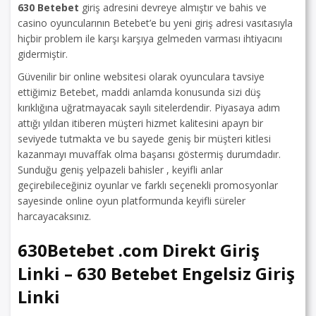
630 Betebet
giriş adresini devreye almıştır ve bahis ve
casino oyuncularının Betebet’e bu yeni giriş adresi vasıtasıyla
hiçbir problem ile karşı karşıya gelmeden varması ihtiyacını
gidermiştir.
Güvenilir bir online websitesi olarak oyunculara tavsiye
ettiğimiz Betebet, maddi anlamda konusunda sizi düş
kırıklığına uğratmayacak sayılı sitelerdendir. Piyasaya adım
attığı yıldan itiberen müşteri hizmet kalitesini apayrı bir
seviyede tutmakta ve bu sayede geniş bir müşteri kitlesi
kazanmayı muvaffak olma başarısı göstermiş durumdadır.
Sunduğu geniş yelpazeli bahisler , keyifli anlar
geçirebileceğiniz oyunlar ve farklı seçenekli promosyonlar
sayesinde online oyun platformunda keyifli süreler
harcayacaksınız.
630Betebet .com Direkt Giriş
Linki – 630 Betebet Engelsiz Giriş
Linki