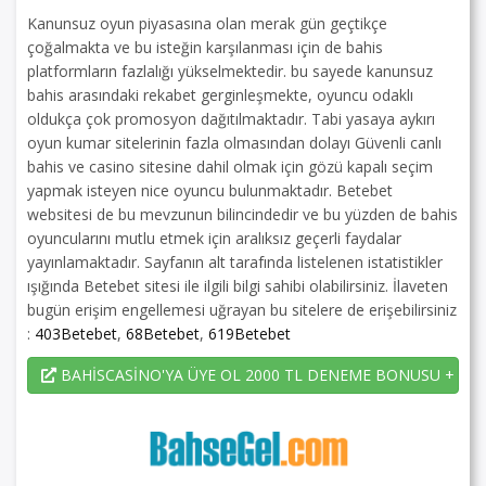
Kanunsuz oyun piyasasına olan merak gün geçtikçe
çoğalmakta ve bu isteğin karşılanması için de bahis
platformların fazlalığı yükselmektedir. bu sayede kanunsuz
bahis arasındaki rekabet gerginleşmekte, oyuncu odaklı
oldukça çok promosyon dağıtılmaktadır. Tabi yasaya aykırı
oyun kumar sitelerinin fazla olmasından dolayı Güvenli canlı
bahis ve casino sitesine dahil olmak için gözü kapalı seçim
yapmak isteyen nice oyuncu bulunmaktadır. Betebet
websitesi de bu mevzunun bilincindedir ve bu yüzden de bahis
oyuncularını mutlu etmek için aralıksız geçerli faydalar
yayınlamaktadır. Sayfanın alt tarafında listelenen istatistikler
ışığında Betebet sitesi ile ilgili bilgi sahibi olabilirsiniz. İlaveten
bugün erişim engellemesi uğrayan bu sitelere de erişebilirsiniz
:
403Betebet
,
68Betebet
,
619Betebet
BAHİSCASİNO'YA ÜYE OL 2000 TL DENEME BONUSU + 225