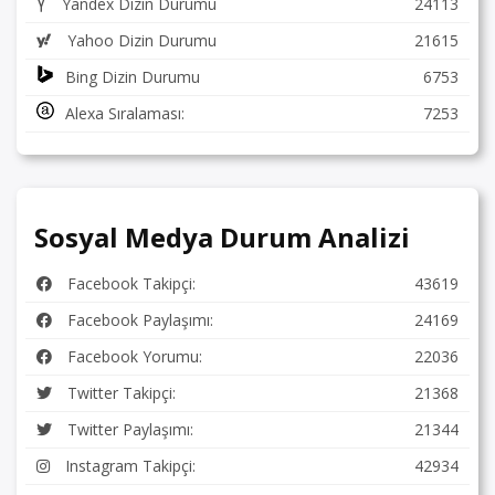
Yandex Dizin Durumu
24113
Yahoo Dizin Durumu
21615
Bing Dizin Durumu
6753
Alexa Sıralaması:
7253
Sosyal Medya Durum Analizi
Facebook Takipçi:
43619
Facebook Paylaşımı:
24169
Facebook Yorumu:
22036
Twitter Takipçi:
21368
Twitter Paylaşımı:
21344
Instagram Takipçi:
42934