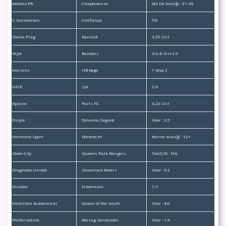
Atlético PR
Chapecoense
Gol Dk Aralığı : 31-45
V. Guimaraes
Confiança
İY0
Slavia Prag
Karviná
3.25 Üst
Vejle
Randers
X/2 & Üst 3.5
Horsens
HB Køge
1 veya 2
HIFK
SJK
2/X
Ajaccio
Paris FC
4.25 Üst
Osijek
Dinamo Zagreb
Skor : 3:5
Helmond Sport
Dordrecht
Korner Aralığı : 12+
Stoke City
Queens Park Rangers
Tek/Çift : Tek
Drogheda United
Shamrock Rovers
Skor : 5:2
Dundee
Hibernian
1/1
Hamilton Academical
Queen of the South
Skor : 4:0
Ponferradina
Racing Santander
Skor : 1:4