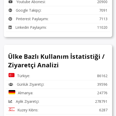
Youtube Abonesi:
20900
Google Takipçi:
7091
Pinterest Paylaşımı:
7113
Linkedin Paylaşımı:
11020
Ülke Bazlı Kullanım İstatistiği /
Ziyaretçi Analizi
Türkiye:
86162
Günlük Ziyaretçi:
39596
Almanya:
24776
Aylık Ziyaretçi:
278791
Kuzey Kıbrıs:
6287