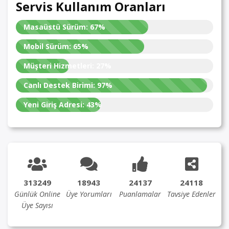
Servis Kullanım Oranları
Masaüstü Sürüm:
67%
Mobil Sürüm:
65%
Müşteri Hizmetleri:
27%
Canlı Destek Birimi:
97%
Yeni Giriş Adresi:
43%
313249
18943
24137
24118
Günlük Online
Üye Yorumları
Puanlamalar
Tavsiye Edenler
Üye Sayısı