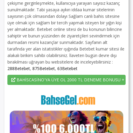
çekişme gerginleşmekte, kullanıcıya yarayan sayısız kazanç
sunulmaktadır. Tabi yasaya aykırı iddaa kumar sitelerinin
sayısının çok olmasından dolayı Sağlam canlı bahis sitesine
üye olmak için sağlam bir tercih yapmak isteyen bir yığın kişi
yer almaktadır. Betebet online sitesi de bu konunun bilincine
sahiptir ve bunun yüzünden de ziyaretçileri sevindirmek için
durmadan resmi kazançlar sunmaktadır. Sayfanın alt
tarafında yer alan istatistikler ışığında Betebet kumar sitesi ile
alakalı birikim sahibi olabilirsiniz. İlaveten bugün devre dışı
bırakılması uğrayan bu websitelere de inceleyebilirsiniz :
288Betebet
,
875Betebet
,
63Betebet
BAHİSCASİNO'YA ÜYE OL 2000 TL DENEME BONUSU + 225