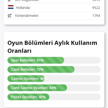
Hollanda:
9522
Yönlendirmeler:
1794
Oyun Bölümleri Aylık Kullanım
Oranları
Spor Bahisleri:
61%
Canlı Bahisler:
72%
Casino Oyunları:
40%
Canlı Casino Oyunları:
64%
Poker Oyunları:
45%