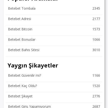
Betebet Tombala
2345
Betebet Adresi
2177
Betebet Bitcoin
1573
Betebet Bonuslar
1066
Betebet Bahis Sitesi
3010
Yaygın Şikayetler
Betebet Güvenilir mi?
1166
Betebet Kaç Oldu?
1520
Betebet Şikayet
2776
Betebet Giriş Yapamıyorum
2687