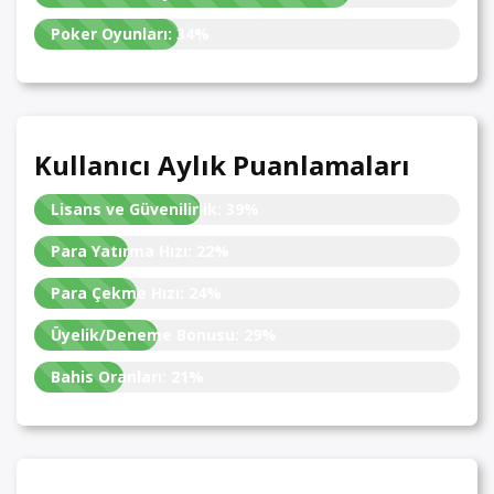
Poker Oyunları:
34%
Kullanıcı Aylık Puanlamaları
Lisans ve Güvenilirlik:
39%
Para Yatırma Hızı:
22%
Para Çekme Hızı:
24%
Üyelik/Deneme Bonusu:
29%
Bahis Oranları:
21%