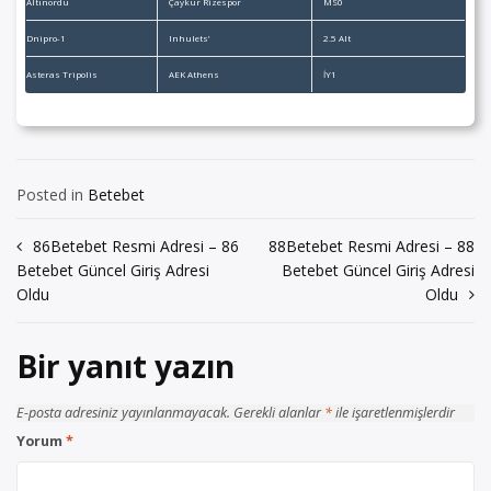
Altınordu
Çaykur Rizespor
MS0
Dnipro-1
Inhulets’
2.5 Alt
Asteras Tripolis
AEK Athens
İY1
Posted in
Betebet
Yazı
86Betebet Resmi Adresi – 86
88Betebet Resmi Adresi – 88
Betebet Güncel Giriş Adresi
Betebet Güncel Giriş Adresi
gezinmesi
Oldu
Oldu
Bir yanıt yazın
E-posta adresiniz yayınlanmayacak.
Gerekli alanlar
*
ile işaretlenmişlerdir
Yorum
*