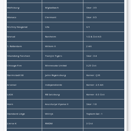
Wolfsburg
M’gladbach
Skor : 3:5
Monaco
Clermont
Skor : 0:5
Nizhny Novgorod
Ufa
X/1
Grorud
Ranheim
1/2 & Üst 4.5
S. Rotterdam
Willem II
2 Alt
Shandong Taishan
Tianjin Tigers
Skor : 3:4
Chicago Fire
Minnesota United
3.25 Üst
Darmstadt 98
Jahn Regensburg
Korner : Çift
Arsenal
Independiente
Korner : 2.5 Alt
LASK
RB Salzburg
Korner : 0.5 Üst
Horn
Avusturya Viyana II
Skor : 1:0
Standard Liège
Wilrijk
Toplam Gol : 1
Lierse K
RWDM
3 Üst