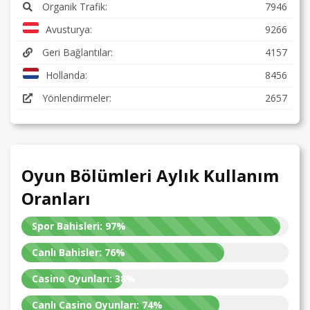
Organik Trafik:
7946
Avusturya:
9266
Geri Bağlantılar:
4157
Hollanda:
8456
Yönlendirmeler:
2657
Oyun Bölümleri Aylık Kullanım
Oranları
Spor Bahisleri:
97%
Canlı Bahisler:
76%
Casino Oyunları:
38%
Canlı Casino Oyunları:
74%