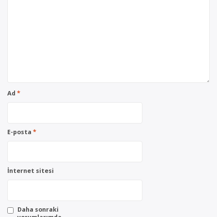
Ad
*
E-posta
*
İnternet sitesi
Daha sonraki