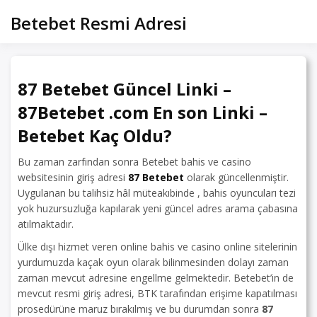
Skip
Betebet Resmi Adresi
to
content
87 Betebet Güncel Linki –
87Betebet .com En son Linki –
Betebet Kaç Oldu?
Bu zaman zarfından sonra Betebet bahis ve casino
websitesinin giriş adresi
87 Betebet
olarak güncellenmiştir.
Uygulanan bu talihsiz hâl müteakıbinde , bahis oyuncuları tezi
yok huzursuzluğa kapılarak yeni güncel adres arama çabasına
atılmaktadır.
Ülke dışı hizmet veren online bahis ve casino online sitelerinin
yurdumuzda kaçak oyun olarak bilinmesinden dolayı zaman
zaman mevcut adresine engellme gelmektedir. Betebet’in de
mevcut resmi giriş adresi, BTK tarafından erişime kapatılması
prosedürüne maruz bırakılmış ve bu durumdan sonra
87