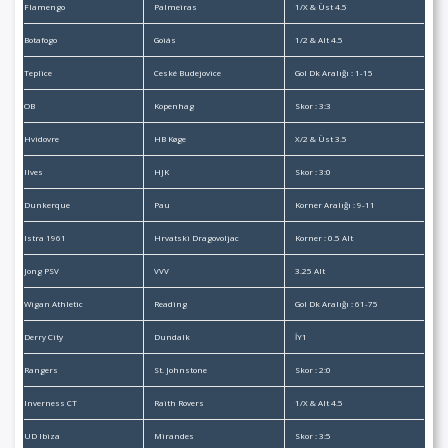
Flamengo
Palmeiras
1/X & Üst 4.5
Botafogo
Goiás
1/2 & Alt 4.5
Teplice
Ceské Budejovice
Gol Dk Aralığı : 1-15
OB
Kopenhag
Skor : 3:3
Hvidovre
HB Køge
X/2 & Üst 3.5
Ilves
HJK
Skor : 3:0
Dunkerque
Pau
Korner Aralığı : 9-11
Istra 1961
Hrvatski Dragovoljac
Korner : 0.5 Alt
Jong PSV
VVV
3.25 Alt
Wigan Athletic
Reading
Gol Dk Aralığı : 61-75
Derry City
Dundalk
İY1
Rangers
St. Johnstone
Skor : 2:0
Inverness CT
Raith Rovers
1/X & Alt 4.5
UD Ibiza
Mirandes
Skor : 3:5