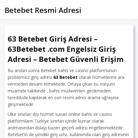
Skip
Betebet Resmi Adresi
to
content
63 Betebet Giriş Adresi –
63Betebet .com Engelsiz Giriş
Adresi – Betebet Güvenli Erişim
Bu andan sonra Betebet bahis ve casino platformunun
problemsiz giriş adresi
63 Betebet
olarak hizmetlerine ara
vermeden devam etmektedir. Ortaya çıkan bu meşum
muamele takibinde , bahis müdavimleri gecikmeden
tereddüde kapılarak en son resmi adres arama uğraşına
girişmektedir.
Ülke sınırları dışı hizmet sunan online bahis ve casino
platformların Türkiye sınırları içinde kumar olarak
anılmasından dolayı bazen geçerli adresi engellenmektedir.
Betebet’in de şimdiki giriş urlsi, kullanımda olan giriş adresinin