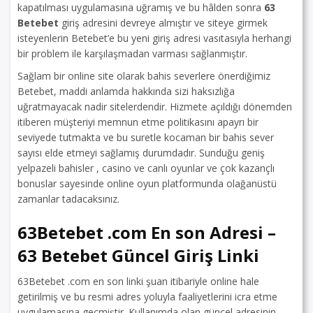
kapatılması uygulamasına uğramış ve bu hâlden sonra
63
Betebet
giriş adresini devreye almıştır ve siteye girmek
isteyenlerin Betebet’e bu yeni giriş adresi vasıtasıyla herhangi
bir problem ile karşılaşmadan varması sağlanmıştır.
Sağlam bir online site olarak bahis severlere önerdiğimiz
Betebet, maddi anlamda hakkında sizi haksızlığa
uğratmayacak nadir sitelerdendir. Hizmete açıldığı dönemden
itiberen müşteriyi memnun etme politikasını apayrı bir
seviyede tutmakta ve bu suretle kocaman bir bahis sever
sayısı elde etmeyi sağlamış durumdadır. Sunduğu geniş
yelpazeli bahisler , casino ve canlı oyunlar ve çok kazançlı
bonuslar sayesinde online oyun platformunda olağanüstü
zamanlar tadacaksınız.
63Betebet .com En son Adresi –
63 Betebet Güncel Giriş Linki
63Betebet .com en son linki şuan itibariyle online hale
getirilmiş ve bu resmi adres yoluyla faaliyetlerini icra etme
uygulamasına geçmiştir. Kullanımda olan güncel adresinin