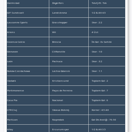
Halmstad
Degerfors
Tek/Çift : Tek
GIF Sundsvall
Landskrona
1/2 & Alt 4.5
Lausanne Sports
Grasshopper
Skor : 2:2
Kriens
Wil
4 Üst
Cosenza Calcio
Brescia
İlk Gol : Ev Sahibi
Glenavon
Cliftonville
Skor : 1:0
León
Pachuca
Skor : 3:2
Raków Czestochowa
Lechia Gdansk
Skor : 1:1
Stabæk
Kristiansund
Toplam Gol : 2
Portimonense
Paços de Ferreira
Toplam Gol : 7
Casa Pia
Nacional
Toplam Gol : 6
CFR Cluj
Steaua Bükreş
Korner : 4.5 Alt
Partizan
Napredak
Gol Dk Aralığı : 76-90
Altay
Erzurumspor
1/2 & Alt 3.5