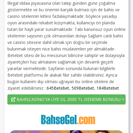
İllegal iddaa piyasasına olan talep günden güne çoğalma
göstermekte ve bu önemin karşılık bulması için de bahis ve
casino sitelerinin kitlesi fazlalaşmaktadır. böylece yasadışı
oyun arasındaki rekabet kızışmakta, kullanıcıyı ön planda
tutan bir hayli yarar sunulmaktadır. Tabi kanunsuz oyun online
sitelerinin sayısının çok olmasından dolayı Sağlam canlı bahis
ve casino sitesine dahil olmak için doğru bir seçimde
bulunmak isteyen nice bahis müdavimleri yer almaktadır.
Betebet sitesi de bu mevzunun bilincine sahiptir ve dolayısıyla
ziyaretçileri haz almalarını sağlamak için devamlı geçerli
yararlar vermektedir. Sayfanın sonunda bulunan bilgilerle
Betebet platformu ile alakalı fikir sahibi olabilirsiniz. Ayrıca
bugün kullanım dışı olması uğrayan bu online sitelere de
ziyaret edebilirsiniz :
645Betebet
,
509Betebet
,
184Betebet
BAHİSCASİNO'YA ÜYE OL 2000 TL DENEME BONUSU + 225