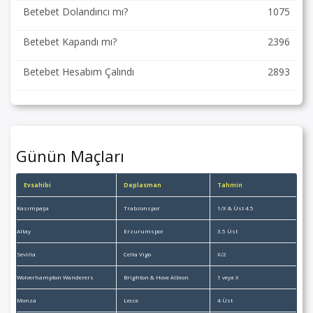
Betebet Dolandırıcı mı?
1075
Betebet Kapandı mı?
2396
Betebet Hesabım Çalındı
2893
Günün Maçları
Evsahibi
Deplasman
Tahmin
Kasımpaşa
Trabzonspor
1/X & Üst 4.5
Altay
Erzurumspor
3.5 Üst
Sevilla
Celta Vigo
X/2
Wolverhampton Wanderers
Brighton & Hove Albion
1 veya X
Monza
Lecce
4 Üst