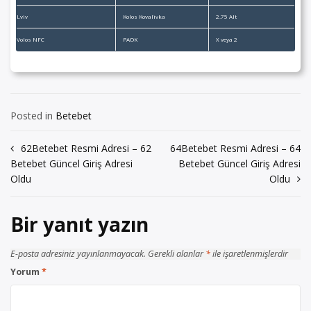
Lviv
Kolos Kovalivka
2.75 Alt
Volos NFC
PAOK
X veya 2
Posted in
Betebet
Yazı
62Betebet Resmi Adresi – 62
64Betebet Resmi Adresi – 64
Betebet Güncel Giriş Adresi
Betebet Güncel Giriş Adresi
gezinmesi
Oldu
Oldu
Bir yanıt yazın
E-posta adresiniz yayınlanmayacak.
Gerekli alanlar
*
ile işaretlenmişlerdir
Yorum
*