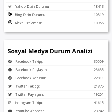
Yahoo Dizin Durumu
18413
Bing Dizin Durumu
10319
Alexa Sıralaması:
10956
Sosyal Medya Durum Analizi
Facebook Takipçi:
35509
Facebook Paylaşımı:
23635
Facebook Yorumu:
22811
Twitter Takipçi:
21875
Twitter Paylaşımı:
19201
Instagram Takipçi:
41615
Youtube Abonesi:
23742