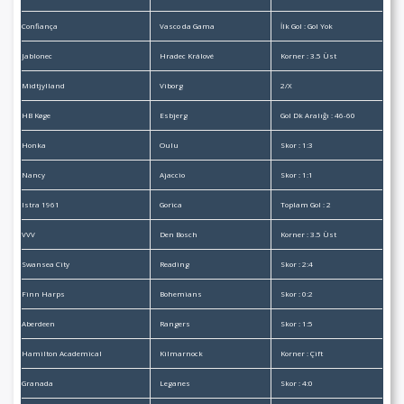
Confiança
Vasco da Gama
İlk Gol : Gol Yok
Jablonec
Hradec Králové
Korner : 3.5 Üst
Midtjylland
Viborg
2/X
HB Køge
Esbjerg
Gol Dk Aralığı : 46-60
Honka
Oulu
Skor : 1:3
Nancy
Ajaccio
Skor : 1:1
Istra 1961
Gorica
Toplam Gol : 2
VVV
Den Bosch
Korner : 3.5 Üst
Swansea City
Reading
Skor : 2:4
Finn Harps
Bohemians
Skor : 0:2
Aberdeen
Rangers
Skor : 1:5
Hamilton Academical
Kilmarnock
Korner : Çift
Granada
Leganes
Skor : 4:0