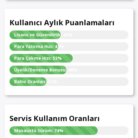
Kullanıcı Aylık Puanlamaları
Lisans ve Güvenilirlik:
43%
Para Yatırma Hızı:
41%
Para Çekme Hızı:
53%
Üyelik/Deneme Bonusu:
48%
Bahis Oranları:
31%
Servis Kullanım Oranları
Masaüstü Sürüm:
74%