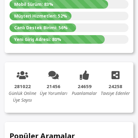
Mobil Sürüm:
83%
Müşteri Hizmetleri:
52%
Canlı Destek Birimi:
56%
Yeni Giriş Adresi:
80%
281022
21456
24659
24258
Günlük Online
Üye Yorumları
Puanlamalar
Tavsiye Edenler
Üye Sayısı
Popüler Aramalar