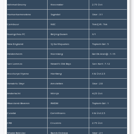
Akhmat Grozny
Krasnodar
2.75 Üst
Hamarkameratene
Sogndal
Skor : 3:1
Cambuur
NEC
Tek/Çift : Tek
Guangzhou FC
Beijing Guoan
X/1
New England
SJ Earthquakes
Toplam Gol : 5
Heidenheim
Nürnberg
Gol Dk Aralığı : 1-15
San Lorenzo
Newell’s Old Boys
Sarı Kart : 7-12
Avusturya Viyana
Hartberg
X & Üst 2.5
Vorwärts Steyr
Amstetten
Skor : 2:0
Anderlecht
Wilrijk
4.25 Üst
Waasland-Beveren
RWDM
Toplam Gol : 1
Cuiabá
Corinthians
X & Üst 2.5
CRB
Cruzeiro
2.75 Üst
Mladá Boleslav
Baník Ostrava
Skor : 2:1