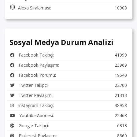
Alexa Sıralaması:
10908
Sosyal Medya Durum Analizi
Facebook Takipçi:
41999
Facebook Paylaşımı:
23969
Facebook Yorumu:
19540
Twitter Takipçi:
22700
Twitter Paylaşımı:
21313
Instagram Takipçi:
38958
Youtube Abonesi:
22463
Google Takipçi:
6313
Pinterest Paylaşımı:
8860