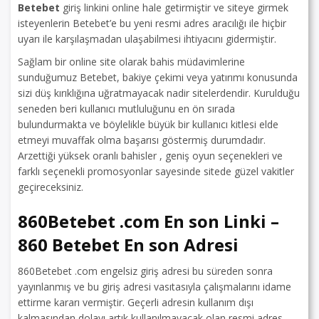
Betebet
giriş linkini online hale getirmiştir ve siteye girmek
isteyenlerin Betebet’e bu yeni resmi adres aracılığı ile hiçbir
uyarı ile karşılaşmadan ulaşabilmesi ihtiyacını gidermiştir.
Sağlam bir online site olarak bahis müdavimlerine
sunduğumuz Betebet, bakiye çekimi veya yatırımı konusunda
sizi düş kırıklığına uğratmayacak nadir sitelerdendir. Kurulduğu
seneden beri kullanıcı mutluluğunu en ön sırada
bulundurmakta ve böylelikle büyük bir kullanıcı kitlesi elde
etmeyi muvaffak olma başarısı göstermiş durumdadır.
Arzettiği yüksek oranlı bahisler , geniş oyun seçenekleri ve
farklı seçenekli promosyonlar sayesinde sitede güzel vakitler
geçireceksiniz.
860Betebet .com En son Linki –
860 Betebet En son Adresi
860Betebet .com engelsiz giriş adresi bu süreden sonra
yayınlanmış ve bu giriş adresi vasıtasıyla çalışmalarını idame
ettirme kararı vermiştir. Geçerli adresin kullanım dışı
kalmasından dolayı artık kullanılmayacak olan resmi adres