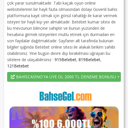
çok yarar sunulmaktadır. Tabi kaçak oyun online
websitelerinin bir hayli fazla olmasından dolayı Güvenli bahis
platformuna kayıt olmak için gönül rahatlığı ile karar vermek
isteyen bir hayli kişi yer almaktadır. Betebet kumar sitesi de
bu mevzunun bilincine sahiptir ve bunun yüzünden de
hesabına girmek isteyenleri mutlu etmek için durmadan en
son faydalar dağıtmaktadır. Sayfanın alt tarafında bulunan
bilgiler ışığında Betebet online sitesi ile alakalı birikim sahibi
olabilirsiniz. Yine bugün devre dışı bırakılması uğrayan bu
sitelere de ulaşabilirsiniz :
915Betebet
,
819Betebet
,
121Betebet
BAHİSCASİNO'YA ÜYE OL 2000 TL DENEME BONUSU + 225