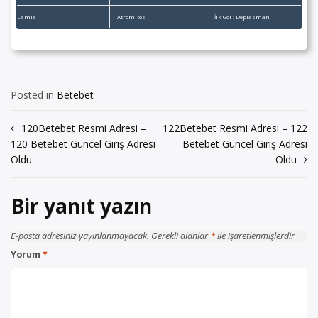
Lamia
Atromitos
İlk Gol : Deplasman
Posted in
Betebet
Yazı
120Betebet Resmi Adresi –
122Betebet Resmi Adresi – 122
120 Betebet Güncel Giriş Adresi
Betebet Güncel Giriş Adresi
gezinmesi
Oldu
Oldu
Bir yanıt yazın
E-posta adresiniz yayınlanmayacak.
Gerekli alanlar
*
ile işaretlenmişlerdir
Yorum
*