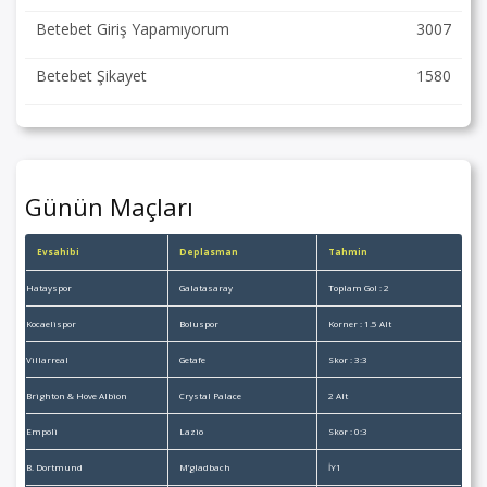
Betebet Giriş Yapamıyorum
3007
Betebet Şikayet
1580
Günün Maçları
Evsahibi
Deplasman
Tahmin
Hatayspor
Galatasaray
Toplam Gol : 2
Kocaelispor
Boluspor
Korner : 1.5 Alt
Villarreal
Getafe
Skor : 3:3
Brighton & Hove Albion
Crystal Palace
2 Alt
Empoli
Lazio
Skor : 0:3
B. Dortmund
M’gladbach
İY1