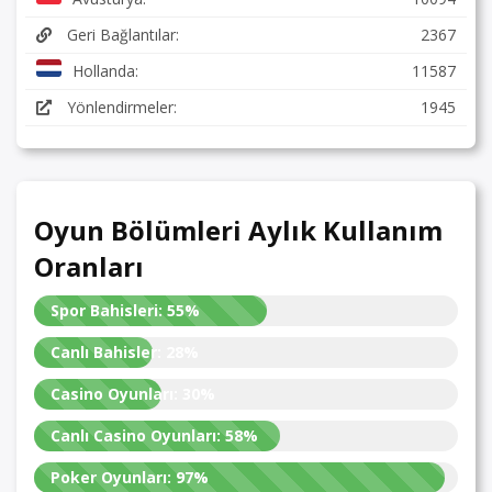
Geri Bağlantılar:
2367
Hollanda:
11587
Yönlendirmeler:
1945
Oyun Bölümleri Aylık Kullanım
Oranları
Spor Bahisleri:
55%
Canlı Bahisler:
28%
Casino Oyunları:
30%
Canlı Casino Oyunları:
58%
Poker Oyunları:
97%