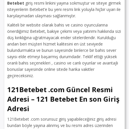
Betebet
giriş resmi linkini yayına sokmuştur ve siteye girmek
isteyenlerin Betebet’e bu yeni resmi link yoluyla hiçbir uyarı ile
karşılaşmadan ulaşması sağlanmıştır.
Kaliteli bir website olarak bahis ve casino oyuncularına
önerdiğimiz Betebet, bakiye çekimi veya yatırımı hakkında sizi
düş kırıklığına uğratmayacak ender sitelerdendir. Kurulduğu
andan beri müşteri hizmet kalitesini en üst seviyede
bulundurmakta ve bunun sayesinde binlerce bir bahis sever
sayısı elde etmeyi başarmış durumdadır. Teklif ettiği yüksek
oranlı bahis seçenekleri , casino ve canlı oyunlar ve avantajlı
bonuslar sayesinde online sitede harika vakitler
geçireceksiniz.
121Betebet .com Güncel Resmi
Adresi – 121 Betebet En son Giriş
Adresi
121Betebet .com sorunsuz giriş yapabileceğiniz giriş adresi
bundan böyle yayına alınmış ve bu resmi adres üzerinden