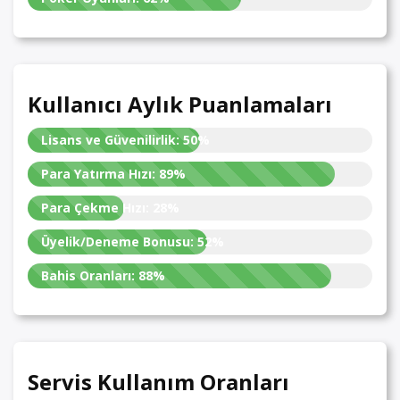
Kullanıcı Aylık Puanlamaları
Lisans ve Güvenilirlik:
50%
Para Yatırma Hızı:
89%
Para Çekme Hızı:
28%
Üyelik/Deneme Bonusu:
52%
Bahis Oranları:
88%
Servis Kullanım Oranları