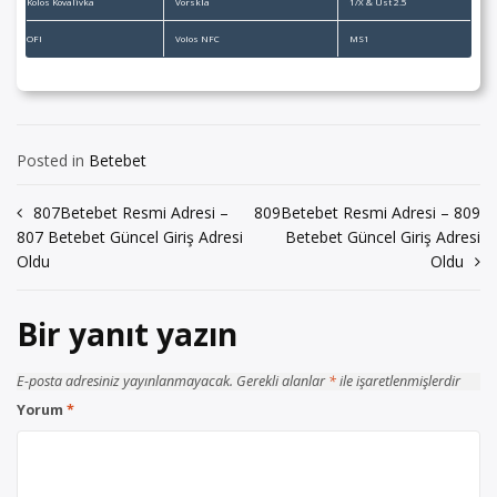
Kolos Kovalivka
Vorskla
1/X & Üst 2.5
OFI
Volos NFC
MS1
Posted in
Betebet
Yazı
807Betebet Resmi Adresi –
809Betebet Resmi Adresi – 809
807 Betebet Güncel Giriş Adresi
Betebet Güncel Giriş Adresi
gezinmesi
Oldu
Oldu
Bir yanıt yazın
E-posta adresiniz yayınlanmayacak.
Gerekli alanlar
*
ile işaretlenmişlerdir
Yorum
*