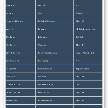
Värnamo
Norrby
4 Üst
Lugano
Sion
2.5 Alt
Neuchâtel Xamax
FC Schaffhausen
Skor : 2:5
Venezia
Palermo
İlk Gol : Deplasman
Glentoran
Coleraine
3.5 Üst
Monterrey
Tijuana
Skor : 4:1
Górnik Zabrze
Raków Czestochowa
Korner Aralığı : 0-8
Odd Grenland
Rosenborg
4 Alt
Gil Vicente
Portimonense
Toplam Gol : 8
Benfica-B
Penafiel
Skor : 0:0
U Craiova 1948
Dinamo Bükreş
2/X
Crvena Zvezda
Novi Pazar
Skor : 2:0
Kocaelispor
Bandırmaspor
Skor : 4:5