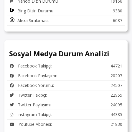
Yahoo Dizin Durumu
19166
Bing Dizin Durumu
9380
Alexa Sıralaması:
6087
Sosyal Medya Durum Analizi
Facebook Takipçi:
44721
Facebook Paylaşımı:
20207
Facebook Yorumu:
24507
Twitter Takipçi:
22955
Twitter Paylaşımı:
24095
Instagram Takipçi:
44385
Youtube Abonesi:
21830