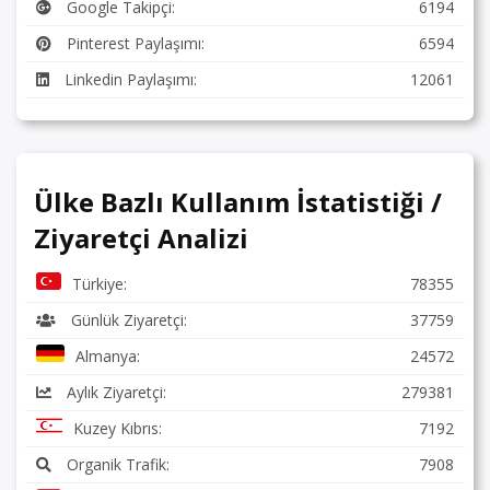
Google Takipçi:
6194
Pinterest Paylaşımı:
6594
Linkedin Paylaşımı:
12061
Ülke Bazlı Kullanım İstatistiği /
Ziyaretçi Analizi
Türkiye:
78355
Günlük Ziyaretçi:
37759
Almanya:
24572
Aylık Ziyaretçi:
279381
Kuzey Kıbrıs:
7192
Organik Trafik:
7908