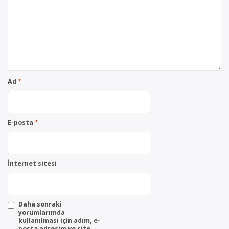
Ad
*
E-posta
*
İnternet sitesi
Daha sonraki
yorumlarımda
kullanılması için adım, e-
posta adresim ve site