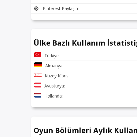
Pinterest Paylaşımı:
Ülke Bazlı Kullanım İstatisti
Türkiye:
Almanya:
Kuzey Kıbrıs:
Avusturya:
Hollanda:
Oyun Bölümleri Aylık Kulla