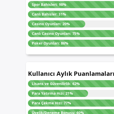
Spor Bahisleri:
98%
Canlı Bahisler:
31%
Casino Oyunları:
20%
Canlı Casino Oyunları:
75%
Poker Oyunları:
86%
Kullanıcı Aylık Puanlamalar
Lisans ve Güvenilirlik:
62%
Para Yatırma Hızı:
21%
Para Çekme Hızı:
77%
Üyelik/Deneme Bonusu:
60%