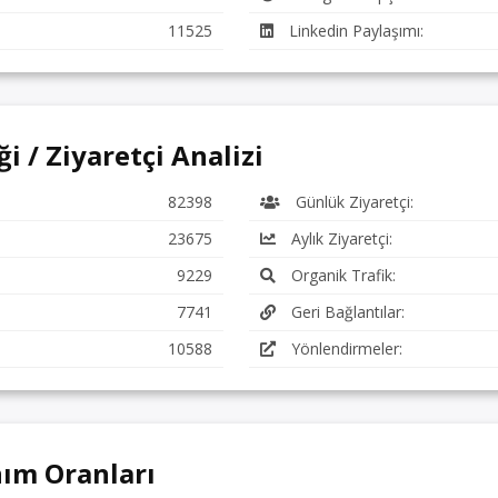
11525
Linkedin Paylaşımı:
ği / Ziyaretçi Analizi
82398
Günlük Ziyaretçi:
23675
Aylık Ziyaretçi:
9229
Organik Trafik:
7741
Geri Bağlantılar:
10588
Yönlendirmeler:
nım Oranları