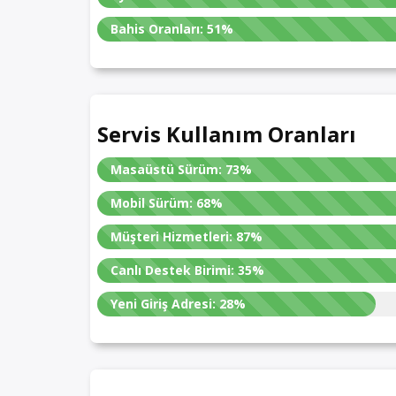
Bahis Oranları:
51%
Servis Kullanım Oranları
Masaüstü Sürüm:
73%
Mobil Sürüm:
68%
Müşteri Hizmetleri:
87%
Canlı Destek Birimi:
35%
Yeni Giriş Adresi:
28%