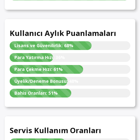
Kullanıcı Aylık Puanlamaları
Lisans ve Güvenilirlik:
68%
Para Yatırma Hızı:
36%
Para Çekme Hızı:
61%
Üyelik/Deneme Bonusu:
48%
Bahis Oranları:
51%
Servis Kullanım Oranları