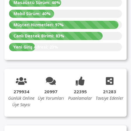
Masaüstü Sürüm:
46%
Mobil Sürüm:
40%
Müşteri Hizmetleri:
97%
Canlı Destek Birimi:
83%
Yeni Giriş Adresi:
23%
279934
20997
22395
21283
Günlük Online
Üye Yorumları
Puanlamalar
Tavsiye Edenler
Üye Sayısı