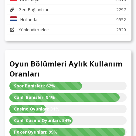
Geri Bağlantılar:
2297
Hollanda:
9552
Yönlendirmeler:
2920
Oyun Bölümleri Aylık Kullanım
Oranları
Spor Bahisleri:
62%
Canlı Bahisler:
94%
Casino Oyunları:
31%
Canlı Casino Oyunları:
54%
Poker Oyunları:
99%