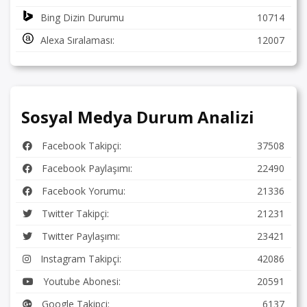
Bing Dizin Durumu
10714
Alexa Sıralaması:
12007
Sosyal Medya Durum Analizi
Facebook Takipçi:
37508
Facebook Paylaşımı:
22490
Facebook Yorumu:
21336
Twitter Takipçi:
21231
Twitter Paylaşımı:
23421
Instagram Takipçi:
42086
Youtube Abonesi:
20591
Google Takipçi:
6137