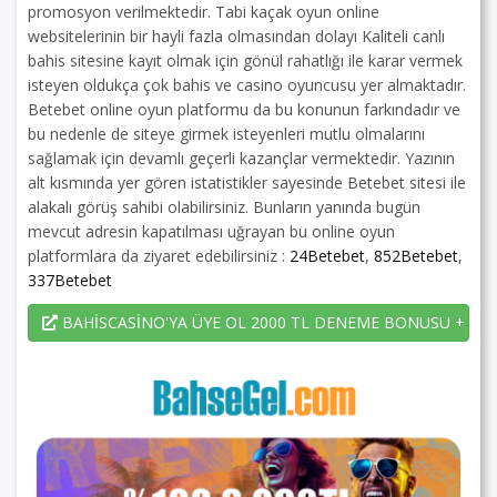
promosyon verilmektedir. Tabi kaçak oyun online
websitelerinin bir hayli fazla olmasından dolayı Kaliteli canlı
bahis sitesine kayıt olmak için gönül rahatlığı ile karar vermek
isteyen oldukça çok bahis ve casino oyuncusu yer almaktadır.
Betebet online oyun platformu da bu konunun farkındadır ve
bu nedenle de siteye girmek isteyenleri mutlu olmalarını
sağlamak için devamlı geçerli kazançlar vermektedir. Yazının
alt kısmında yer gören istatistikler sayesinde Betebet sitesi ile
alakalı görüş sahibi olabilirsiniz. Bunların yanında bugün
mevcut adresin kapatılması uğrayan bu online oyun
platformlara da ziyaret edebilirsiniz :
24Betebet
,
852Betebet
,
337Betebet
BAHİSCASİNO'YA ÜYE OL 2000 TL DENEME BONUSU + 225