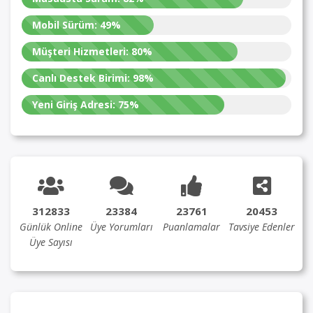
Mobil Sürüm:
49%
Müşteri Hizmetleri:
80%
Canlı Destek Birimi:
98%
Yeni Giriş Adresi:
75%
312833
23384
23761
20453
Günlük Online
Üye Yorumları
Puanlamalar
Tavsiye Edenler
Üye Sayısı