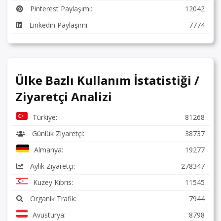
Pinterest Paylaşımı:
12042
Linkedin Paylaşımı:
7774
Ülke Bazlı Kullanım İstatistiği /
Ziyaretçi Analizi
Türkiye:
81268
Günlük Ziyaretçi:
38737
Almanya:
19277
Aylık Ziyaretçi:
278347
Kuzey Kıbrıs:
11545
Organik Trafik:
7944
Avusturya:
8798