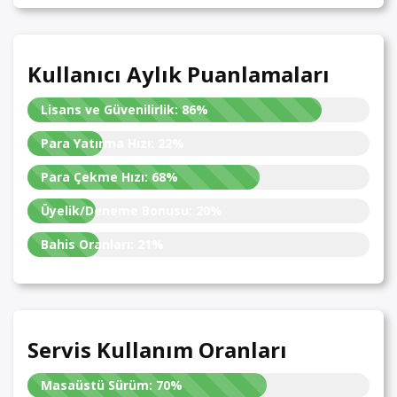
Kullanıcı Aylık Puanlamaları
Lisans ve Güvenilirlik:
86%
Para Yatırma Hızı:
22%
Para Çekme Hızı:
68%
Üyelik/Deneme Bonusu:
20%
Bahis Oranları:
21%
Servis Kullanım Oranları
Masaüstü Sürüm:
70%