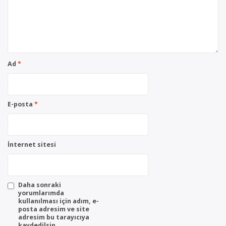
Ad
*
E-posta
*
İnternet sitesi
Daha sonraki
yorumlarımda
kullanılması için adım, e-
posta adresim ve site
adresim bu tarayıcıya
kaydedilsin.