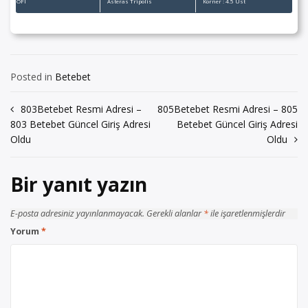
OFI
Asteras Tripolis
Korner : 4.5 Üst
Posted in
Betebet
Yazı
803Betebet Resmi Adresi –
805Betebet Resmi Adresi – 805
803 Betebet Güncel Giriş Adresi
Betebet Güncel Giriş Adresi
gezinmesi
Oldu
Oldu
Bir yanıt yazın
E-posta adresiniz yayınlanmayacak.
Gerekli alanlar
*
ile işaretlenmişlerdir
Yorum
*