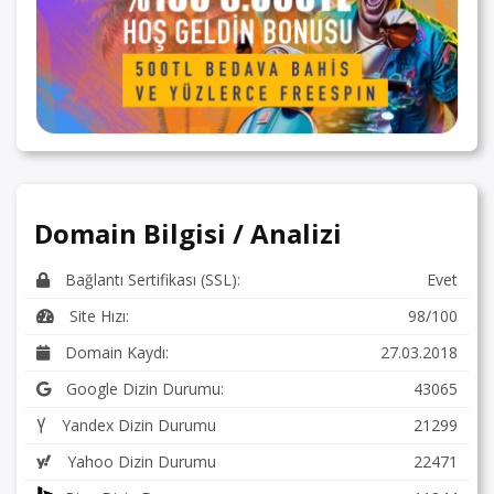
Domain Bilgisi / Analizi
Bağlantı Sertifikası (SSL):
Evet
Site Hızı:
98/100
Domain Kaydı:
27.03.2018
Google Dizin Durumu:
43065
Yandex Dizin Durumu
21299
Yahoo Dizin Durumu
22471