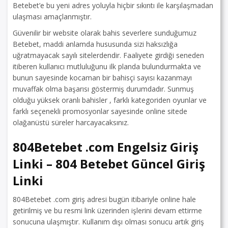
Betebet’e bu yeni adres yoluyla hiçbir sıkıntı ile karşılaşmadan
ulaşması amaçlanmıştır.
Güvenilir bir website olarak bahis severlere sunduğumuz
Betebet, maddi anlamda hususunda sizi haksızlığa
uğratmayacak sayılı sitelerdendir. Faaliyete girdiği seneden
itiberen kullanıcı mutluluğunu ilk planda bulundurmakta ve
bunun sayesinde kocaman bir bahisçi sayısı kazanmayı
muvaffak olma başarısı göstermiş durumdadır. Sunmuş
olduğu yüksek oranlı bahisler , farklı kategoriden oyunlar ve
farklı seçenekli promosyonlar sayesinde online sitede
olağanüstü süreler harcayacaksınız.
804Betebet .com Engelsiz Giriş
Linki – 804 Betebet Güncel Giriş
Linki
804Betebet .com giriş adresi bugün itibariyle online hale
getirilmiş ve bu resmi link üzerinden işlerini devam ettirme
sonucuna ulaşmıştır. Kullanım dışı olması sonucu artık giriş