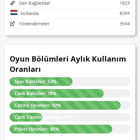
Geri Bağlantılar:
1823
Hollanda:
8399
Yönlendirmeler:
3944
Oyun Bölümleri Aylık Kullanım
Oranları
Spor Bahisleri:
52%
Canlı Bahisler:
78%
Casino Oyunları:
92%
Canlı Casino Oyunları:
27%
Poker Oyunları:
85%