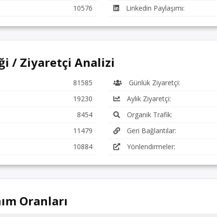
10576
Linkedin Paylaşımı:
ği / Ziyaretçi Analizi
81585
Günlük Ziyaretçi:
19230
Aylık Ziyaretçi:
8454
Organik Trafik:
11479
Geri Bağlantılar:
10884
Yönlendirmeler:
nım Oranları