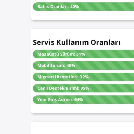
Bahis Oranları:
40%
Servis Kullanım Oranları
Masaüstü Sürüm:
31%
Mobil Sürüm:
46%
Müşteri Hizmetleri:
32%
Canlı Destek Birimi:
95%
Yeni Giriş Adresi:
64%