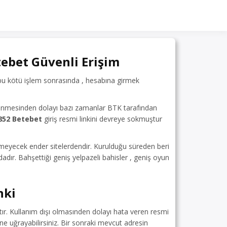
tebet Güvenli Erişim
 bu kötü işlem sonrasında , hesabına girmek
 bilinmesinden dolayı bazı zamanlar BTK tarafından
852 Betebet
giriş resmi linkini devreye sokmuştur
eyecek ender sitelerdendir. Kurulduğu süreden beri
ır. Bahşettiği geniş yelpazeli bahisler , geniş oyun
nki
ştır. Kullanım dışı olmasınden dolayı hata veren resmi
e uğrayabilirsiniz. Bir sonraki mevcut adresin