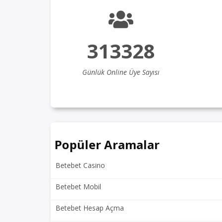
313328
Günlük Online Üye Sayısı
Popüler Aramalar
Betebet Casino
Betebet Mobil
Betebet Hesap Açma