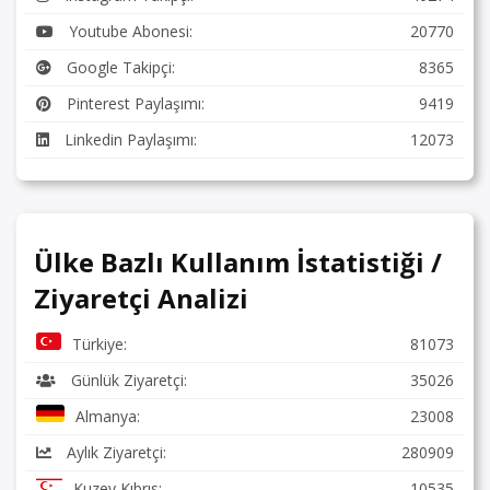
Youtube Abonesi:
20770
Google Takipçi:
8365
Pinterest Paylaşımı:
9419
Linkedin Paylaşımı:
12073
Ülke Bazlı Kullanım İstatistiği /
Ziyaretçi Analizi
Türkiye:
81073
Günlük Ziyaretçi:
35026
Almanya:
23008
Aylık Ziyaretçi:
280909
Kuzey Kıbrıs:
10535