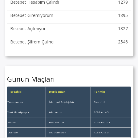
Betebet Hesabım Çalındı
1279
Betebet Giremiyorum
1895
Betebet Açılmıyor
1827
Betebet Şifrem Çalındı
2546
Günün Maçları
Evsahibi
Deplasman
Tahmin
Trabzonspor
İstanbul Başakşehir
Skor : 1:1
Yeni Malatyaspor
Adanaspor
1/X & Alt 4.5
Sevilla
Real Madrid
1/X & Üst 2.5
Liverpool
Southampton
1/2 & Alt 3.5