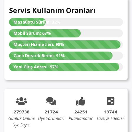
Servis Kullanım Oranları
Masaüstü Sürüm:
32%
Mobil Sürüm:
63%
Müşteri Hizmetleri:
98%
Canlı Destek Birimi:
91%
Yeni Giriş Adresi:
97%
279738
21724
24251
19744
Günlük Online
Üye Yorumları
Puanlamalar
Tavsiye Edenler
Üye Sayısı