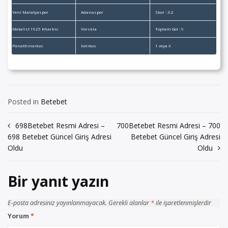
Yeni Malatyaspor
Adanaspor
Skor : 3:2
Metalist 1925 Kharkiv
Vorskla
Toplam Gol : 9
Panathinaikos
Ionikos
1 veya X
Posted in
Betebet
Yazı
698Betebet Resmi Adresi –
700Betebet Resmi Adresi – 700
698 Betebet Güncel Giriş Adresi
Betebet Güncel Giriş Adresi
gezinmesi
Oldu
Oldu
Bir yanıt yazın
E-posta adresiniz yayınlanmayacak.
Gerekli alanlar
*
ile işaretlenmişlerdir
Yorum
*