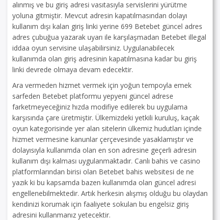
alınmış ve bu giriş adresi vasıtasıyla servislerini yürütme
yoluna gitmiştir. Mevcut adresin kapatılmasından dolayı
kullanım dışı kalan giriş linki yerine 699 Betebet güncel adres
adres çubuğua yazarak uyarı ile karşılaşmadan Betebet illegal
iddaa oyun servisine ulaşabilirsiniz. Uygulanabilecek
kullanımda olan giriş adresinin kapatılmasına kadar bu giriş
linki devrede olmaya devam edecektir.
Ara vermeden hizmet vermek için yoğun tempoyla emek
sarfeden Betebet platformu yepyeni güncel adrese
farketmeyeceğiniz hızda modifiye edilerek bu uygulama
karşısında çare üretmiştir. Ülkemizdeki yetkili kuruluş, kaçak
oyun kategorisinde yer alan sitelerin ülkemiz hudutları içinde
hizmet vermesine kanunlar çerçevesinde yasaklamıştır ve
dolayısıyla kullanımda olan en son adresine geçerli adresin
kullanım dışı kalması uygulanmaktadır. Canlı bahis ve casino
platformlarından birisi olan Betebet bahis websitesi de ne
yazık ki bu kapsamda bazen kullanımda olan güncel adresi
engellenebilmektedir. Artık herkesin alışmış olduğu bu olaydan
kendinizi korumak için faaliyete sokulan bu engelsiz giriş
adresini kullanmanız yetecektir.