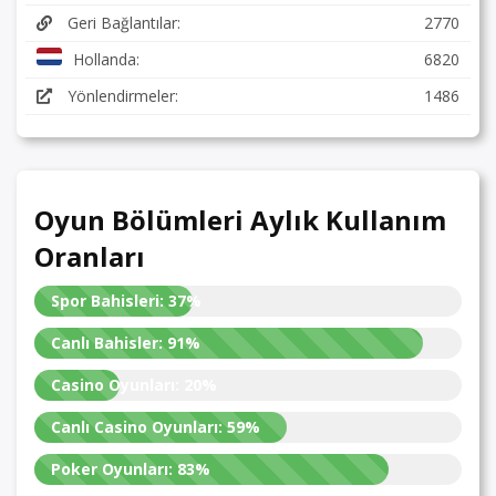
Geri Bağlantılar:
2770
Hollanda:
6820
Yönlendirmeler:
1486
Oyun Bölümleri Aylık Kullanım
Oranları
Spor Bahisleri:
37%
Canlı Bahisler:
91%
Casino Oyunları:
20%
Canlı Casino Oyunları:
59%
Poker Oyunları:
83%