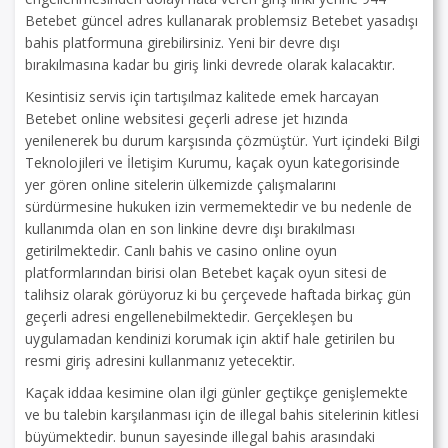
Betebet güncel adres kullanarak problemsiz Betebet yasadışı
bahis platformuna girebilirsiniz. Yeni bir devre dışı
bırakılmasına kadar bu giriş linki devrede olarak kalacaktır.
Kesintisiz servis için tartışılmaz kalitede emek harcayan
Betebet online websitesi geçerli adrese jet hızında
yenilenerek bu durum karşısında çözmüştür. Yurt içindeki Bilgi
Teknolojileri ve İletişim Kurumu, kaçak oyun kategorisinde
yer gören online sitelerin ülkemizde çalışmalarını
sürdürmesine hukuken izin vermemektedir ve bu nedenle de
kullanımda olan en son linkine devre dışı bırakılması
getirilmektedir. Canlı bahis ve casino online oyun
platformlarından birisi olan Betebet kaçak oyun sitesi de
talihsiz olarak görüyoruz ki bu çerçevede haftada birkaç gün
geçerli adresi engellenebilmektedir. Gerçekleşen bu
uygulamadan kendinizi korumak için aktif hale getirilen bu
resmi giriş adresini kullanmanız yetecektir.
Kaçak iddaa kesimine olan ilgi günler geçtikçe genişlemekte
ve bu talebin karşılanması için de illegal bahis sitelerinin kitlesi
büyümektedir. bunun sayesinde illegal bahis arasındaki