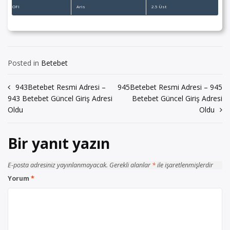
OFI
Aris
2.5 Üst
Posted in
Betebet
Yazı
943Betebet Resmi Adresi –
945Betebet Resmi Adresi – 945
943 Betebet Güncel Giriş Adresi
Betebet Güncel Giriş Adresi
gezinmesi
Oldu
Oldu
Bir yanıt yazın
E-posta adresiniz yayınlanmayacak.
Gerekli alanlar
*
ile işaretlenmişlerdir
Yorum
*