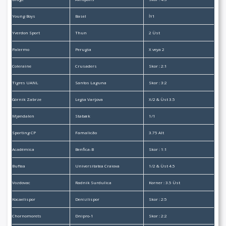
Young Boys
Basel
İY1
Yverdon Sport
Thun
2 Üst
Palermo
Perugia
X veya 2
Coleraine
Crusaders
Skor : 2:1
Tigres UANL
Santos Laguna
Skor : 3:2
Górnik Zabrze
Legia Varşova
X/2 & Üst 3.5
Mjøndalen
Stabæk
1/1
Sporting CP
Famalicão
3.75 Alt
Académica
Benfica-B
Skor : 1:1
Buftea
Universitatea Craiova
1/2 & Üst 4.5
Vozdovac
Radnik Surdulica
Korner : 3.5 Üst
Kocaelispor
Denizlispor
Skor : 2:5
Chornomorets
Dnipro-1
Skor : 2:2