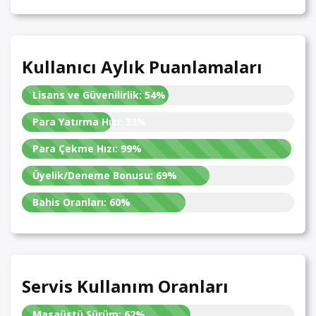
Kullanıcı Aylık Puanlamaları
Lisans ve Güvenilirlik:
54%
Para Yatırma Hızı:
33%
Para Çekme Hızı:
99%
Üyelik/Deneme Bonusu:
69%
Bahis Oranları:
60%
Servis Kullanım Oranları
Masaüstü Sürüm:
62%