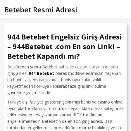
Skip
Betebet Resmi Adresi
to
content
944 Betebet Engelsiz Giriş Adresi
– 944Betebet .com En son Linki –
Betebet Kapandı mı?
Bu süreden sonra Betebet bahis ve casino sitesinin en son
giriş adresi
944 Betebet
olarak modifiye edilmiştir. Yaşanan
bu bahtsız işlem karşısında , bahis oyuncuları vakit
kaybetmeden korkuya kapılarak taze giriş linki bulma
gayretine girişmektedir.
Türkiye dışı faaliyet gösteren çevirimiçi bahis ve casino online
oyun platformların yurdumuzda illegal iddaa olarak kategorize
edilmesinden dolayı zaman zaman BTK tarafından
engellenmektedir. Betebet’in de en son giriş adresi, BTK
tarafından engellenmesi prosedürüne maruz bırakılmış ve bu