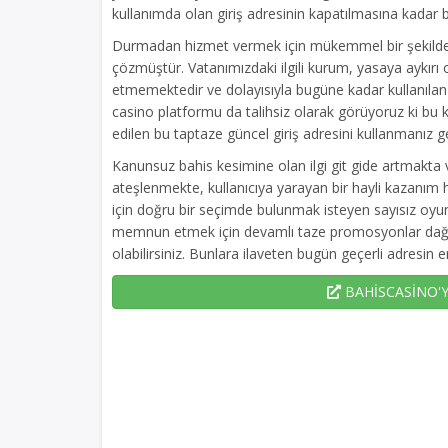
kullanımda olan giriş adresinin kapatılmasına kadar 
Durmadan hizmet vermek için mükemmel bir şekilde 
çözmüştür. Vatanımızdaki ilgili kurum, yasaya aykırı
etmemektedir ve dolayısıyla bugüne kadar kullanılan 
casino platformu da talihsiz olarak görüyoruz ki bu 
edilen bu taptaze güncel giriş adresini kullanmanız ge
Kanunsuz bahis kesimine olan ilgi git gide artmakta v
ateşlenmekte, kullanıcıya yarayan bir hayli kazanım 
için doğru bir seçimde bulunmak isteyen sayısız oyun
memnun etmek için devamlı taze promosyonlar dağıtmak
olabilirsiniz. Bunlara ilaveten bugün geçerli adresin
BAHİSCASİNO'Y