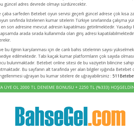
bu güncel adres devrede olmayı sürdürecektir.
çaba sarfeden Betebet oyun servisi geçerli güncel adrese çok kısa z
 oyun sınıfında listelenen kumar sitelerin Türkiye sınırlarında çalışm
en son adresine mevcut adresin kapatılması getirilmektedir. Yasadışı b
kapsamda arada sırada kullanımda olan giriş adresi kapatılabilmektedir
rekir.
e bu ilginin karşılanması için de canlı bahis sitelerinin sayısı yükselm
hediye edilmektedir. Tabi kaçak kumar platformların çok sayıda olmasın
cu bulunmaktadır. Betebet online sitesi de bu vaziyetin bilincine sahip
tadır. Bu sayfanın alt tarafında yer alan bilgiler ışığında Betebet onl
 engellenmesi uğrayan bu kumar sitelere de uğrayabilirsiniz :
511Betebe
A ÜYE OL 2000 TL DENEME BONUSU + 2250 TL (%333) HOŞGELD