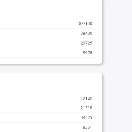
83/100
38439
20725
8976
19126
21318
44425
8361