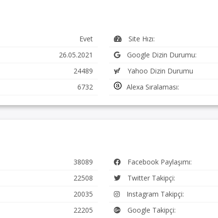
Evet
Site Hızı:
26.05.2021
Google Dizin Durumu:
24489
Yahoo Dizin Durumu
6732
Alexa Sıralaması:
i
38089
Facebook Paylaşımı:
22508
Twitter Takipçi:
20035
Instagram Takipçi:
22205
Google Takipçi: