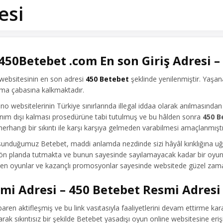
esi
450Betebet .com En son Giriş Adresi –
websitesinin en son adresi
450 Betebet
şeklinde yenilenmiştir. Yaşanan
ama çabasına kalkmaktadır.
asino websitelerinin Türkiye sınırlarında illegal iddaa olarak anılmasın
llanım dışı kalması prosedürüne tabi tutulmuş ve bu hâlden sonra
450 B
 herhangi bir sıkıntı ile karşı karşıya gelmeden varabilmesi amaçlanmıştı
e sunduğumuz Betebet, maddi anlamda nezdinde sizi hâyâl kırıklığına u
 ön planda tutmakta ve bunun sayesinde sayılamayacak kadar bir oyun
oriden oyunlar ve kazançlı promosyonlar sayesinde websitede güzel zama
mi Adresi – 450 Betebet Resmi Adresi
n aktifleşmiş ve bu link vasıtasıyla faaliyetlerini devam ettirme kararı
ak sıkıntısız bir şekilde Betebet yasadışı oyun online websitesine erişi