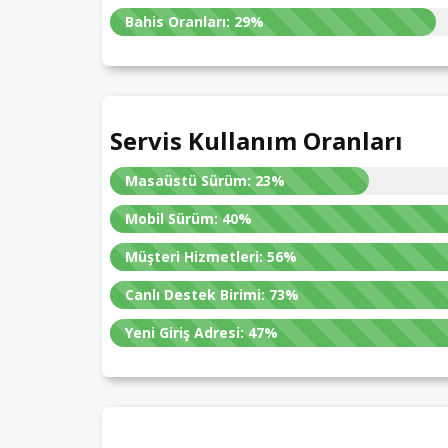
Bahis Oranları:
29%
Servis Kullanım Oranları
Masaüstü Sürüm:
23%
Mobil Sürüm:
40%
Müşteri Hizmetleri:
56%
Canlı Destek Birimi:
73%
Yeni Giriş Adresi:
47%