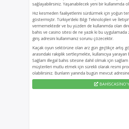
sağlayabilirsiniz. Yaşanabilecek yeni bir kullanımda o
Hız kesmeden faaliyetlerini sürdürmek için yoğun t
göstermiştir. Türkiye’deki Bilgi Teknolojileri ve İlet
vermemektedir ve bu yüzden de kullanımda olan direk
bahis ve casino sitesi de ne yazık ki bu uygulamad
giriş adresini kullanmanız sorunu çözecektir.
Kaçak oyun sektörüne olan arz gün geçtikçe artış gös
arasındaki rakiplik sertleşmekte, kullanıcıya yarayan
Sağlam illegal bahis sitesine dahil olmak için sağla
müşterileri mutlu etmek için sürekli olarak resmi pr
olabilirsiniz. Bunların yanında bugün mevcut adresine
BAHİSCASİNO'Y