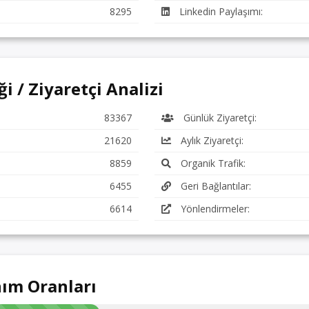
8295
Linkedin Paylaşımı:
ği / Ziyaretçi Analizi
83367
Günlük Ziyaretçi:
21620
Aylık Ziyaretçi:
8859
Organik Trafik:
6455
Geri Bağlantılar:
6614
Yönlendirmeler:
nım Oranları