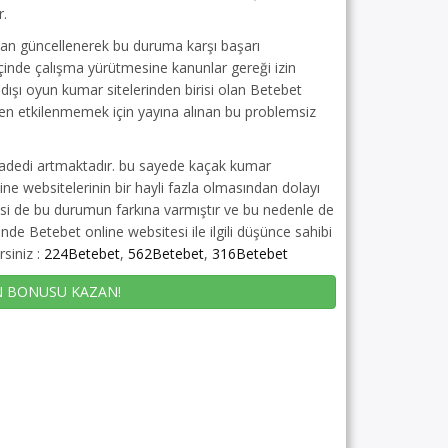
r.
dan güncellenerek bu duruma karşı başarı
 içinde çalışma yürütmesine kanunlar gereği izin
ışı oyun kumar sitelerinden birisi olan Betebet
en etkilenmemek için yayına alınan bu problemsiz
in adedi artmaktadır. bu sayede kaçak kumar
ine websitelerinin bir hayli fazla olmasından dolayı
tesi de bu durumun farkına varmıştır ve bu nedenle de
de Betebet online websitesi ile ilgili düşünce sahibi
siniz :
224Betebet
,
562Betebet
,
316Betebet
İN BONUSU KAZAN!