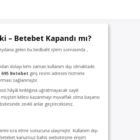
nki – Betebet Kapandı mı?
eydana gelen bu bedbaht işlem sonrasında ,
ından dolayı kimi zaman kullanım dışı olmaktadır.
a
695 Betebet
giriş resmi adresini hizmete
arması sağlanmıştır.
zi hâyâl kırıklığına uğratmayacak sayılı
ir müşteri kitlesi kazanmayı muvaffak olma başarısı
sitesinde zevkli anlar geçireceksiniz.
lerini icra etme sonucuna ulaşmıştır. Kullanım dışı
de Betebet kanunsuz bahis websitesine erişim