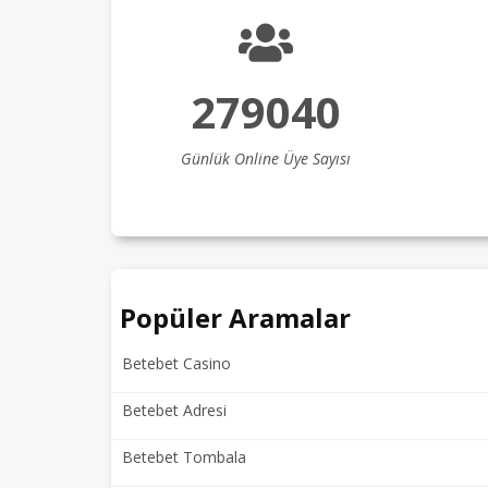
279040
Günlük Online Üye Sayısı
Popüler Aramalar
Betebet Casino
Betebet Adresi
Betebet Tombala