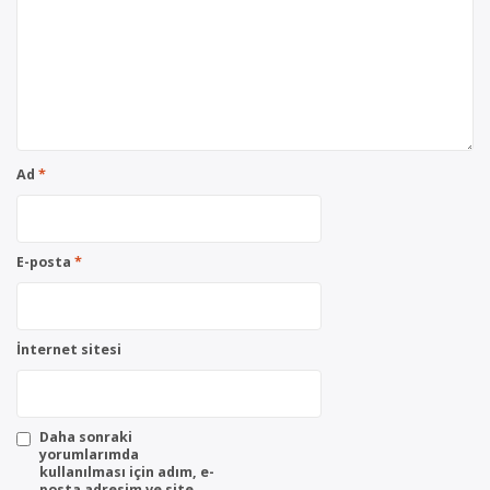
Ad
*
E-posta
*
İnternet sitesi
Daha sonraki
yorumlarımda
kullanılması için adım, e-
posta adresim ve site