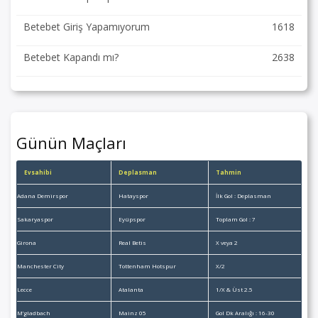
Betebet Giriş Yapamıyorum
1618
Betebet Kapandı mı?
2638
Günün Maçları
Evsahibi
Deplasman
Tahmin
Adana Demirspor
Hatayspor
İlk Gol : Deplasman
Sakaryaspor
Eyüpspor
Toplam Gol : 7
Girona
Real Betis
X veya 2
Manchester City
Tottenham Hotspur
X/2
Lecce
Atalanta
1/X & Üst 2.5
M’gladbach
Mainz 05
Gol Dk Aralığı : 16-30