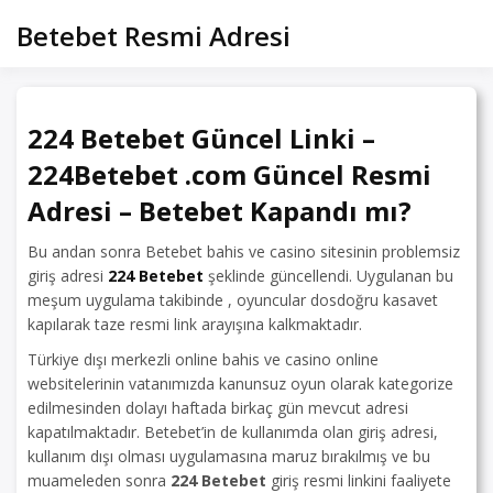
Skip
Betebet Resmi Adresi
to
content
224 Betebet Güncel Linki –
224Betebet .com Güncel Resmi
Adresi – Betebet Kapandı mı?
Bu andan sonra Betebet bahis ve casino sitesinin problemsiz
giriş adresi
224 Betebet
şeklinde güncellendi. Uygulanan bu
meşum uygulama takibinde , oyuncular dosdoğru kasavet
kapılarak taze resmi link arayışına kalkmaktadır.
Türkiye dışı merkezli online bahis ve casino online
websitelerinin vatanımızda kanunsuz oyun olarak kategorize
edilmesinden dolayı haftada birkaç gün mevcut adresi
kapatılmaktadır. Betebet’in de kullanımda olan giriş adresi,
kullanım dışı olması uygulamasına maruz bırakılmış ve bu
muameleden sonra
224 Betebet
giriş resmi linkini faaliyete