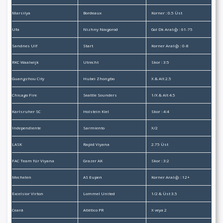
Marsilya
Bordeaux
Korner : 0.5 Üst
Ufa
Nizhny Novgorod
Gol Dk Aralığı : 61-75
Sandnes Ulf
Start
Korner Aralığı : 0-8
RKC Waalwijk
Utrecht
Skor : 3:5
Guangzhou City
Hubei Zhongbo
X & Alt 2.5
Chicago Fire
Seattle Sounders
1/X & Alt 4.5
Karlsruher SC
Holstein Kiel
Skor : 4:4
Independiente
Sarmiento
X/2
LASK
Rapid Viyana
2.75 Üst
FAC Team für Viyana
Grazer AK
Skor : 3:2
Mechelen
AS Eupen
Korner Aralığı : 12+
Excelsior Virton
Lommel United
1/2 & Üst 3.5
Ceará
Atlético PR
X veya 2