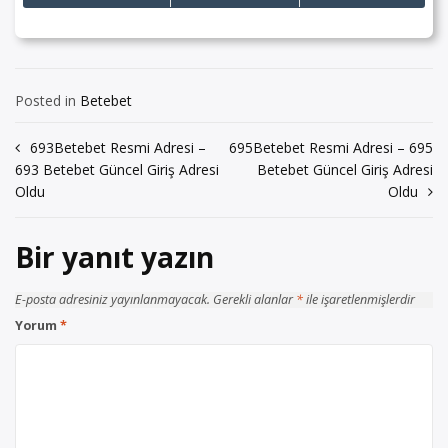
Posted in
Betebet
Yazı
693Betebet Resmi Adresi –
695Betebet Resmi Adresi – 695
693 Betebet Güncel Giriş Adresi
Betebet Güncel Giriş Adresi
gezinmesi
Oldu
Oldu
Bir yanıt yazın
E-posta adresiniz yayınlanmayacak.
Gerekli alanlar
*
ile işaretlenmişlerdir
Yorum
*