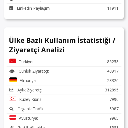
Linkedin Paylaşımı:
11911
Ülke Bazlı Kullanım İstatistiği /
Ziyaretçi Analizi
Türkiye:
86258
Günlük Ziyaretçi:
43917
Almanya:
23326
Aylık Ziyaretçi:
312895
Kuzey Kıbrıs:
7990
Organik Trafik:
5987
Avusturya:
9965
Geri Bağlantılar:
3583