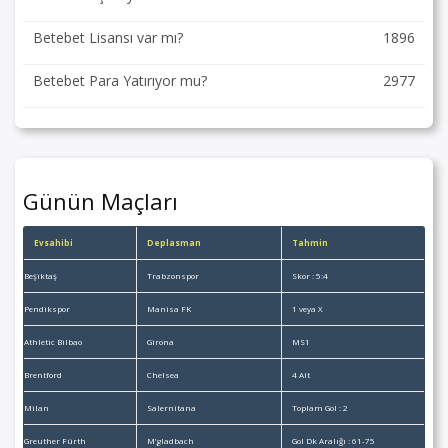
Betebet Lisansı var mı?
1896
Betebet Para Yatırıyor mu?
2977
Günün Maçları
Evsahibi
Deplasman
Tahmin
Beşiktaş
Trabzonspor
Skor : 5:4
Pendikspor
Manisa FK
1 veya X
Athletic Bilbao
Girona
MS1
Brentford
Chelsea
4 Alt
Milan
Salernitana
Toplam Gol : 2
Greuther Fürth
M’gladbach
Gol Dk Aralığı : 61-75