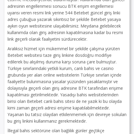
adresinin engellenmesi sonucu BTK erişim engellemesi
uyarısı veren resmi link yerine 544 Betebet güncel giriş linki
adres çubuğua yazarak sıkıntısız bir şekilde Betebet yasaya
aykırı oyun websitesine ulaşabilirsiniz. Meydana gelebilecek
kullanımda olan giriş adresinin kapatılmasına kadar bu resmi
link geçerli olarak faaliyetini sürdürecektir.
Aralıksız hizmet için mükemmel bir şekilde çalışma yürüten
Betebet websitesi taze giriş linkine dosdoğru modifiye
edilerek bu alışılmış duruma karşı soruna çare bulmuştur.
Türkiye sınırlarındaki yetkili kurum, canlı bahis ve casino
grubunda yer alan online websitelerin Türkiye sınırları içinde
faaliyette bulunmasına yasalar yüzünden yasaklamıştır ve
dolayısıyla geçerli olan giriş adresine BTK tarafından erişime
kapatılması getirilmektedir. Yasadışı bahis websitelerinden
birisi olan Betebet canlı bahis sitesi de ne yazık ki bu olayda
kimi zaman geçerli adresi erişime kapatılabilmektedir.
Yaşanan bu tatsız olaydan etkilenmemek için devreye sokulan
bu giriş linkini kullanmanız gerekmektedir.
İllegal bahis sektörüne olan bağlılık günler geçtikçe