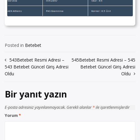
Vorskla
Inhulets’
Skor : 4:5
AEK Athens
PAS Giannina
Korner : 0.5 Üst
Posted in
Betebet
Yazı
543Betebet Resmi Adresi –
545Betebet Resmi Adresi – 545
543 Betebet Güncel Giriş Adresi
Betebet Güncel Giriş Adresi
gezinmesi
Oldu
Oldu
Bir yanıt yazın
E-posta adresiniz yayınlanmayacak.
Gerekli alanlar
*
ile işaretlenmişlerdir
Yorum
*