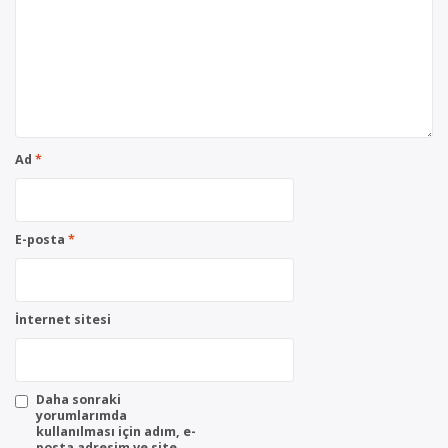
Ad
*
E-posta
*
İnternet sitesi
Daha sonraki
yorumlarımda
kullanılması için adım, e-
posta adresim ve site