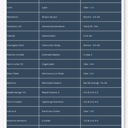
Lille
Lyon
Skor : 1:3
Petrotrest
Rubin Kazan
Korner : 3.5 Alt
Sandnes Ulf
Hamarkameratene
Tek/Çift : Tek
Twente
Heerenveen
2.25 Alt
Shanghai Port
Shenzhen Ruby
Korner : 4.5 Alt
Atlanta United
Colorado Rapids
X veya 2
Karlsruher SC
Ingolstadt
Skor : 4:4
River Plate
Gimnasia La Plata
Skor : 2:2
Admira
Rheindorf Altach
Gol Dk Aralığı : 76-90
Kapfenberger SV
Rapid Viyana II
X/2 & Üst 2.5
Sint-Truiden
Sporting Charleroi
X/2 & Üst 2.5
Lierse K
Excelsior Virton
Skor : 5:0
América Mineiro
Cuiabá
1/2 & Üst 3.5