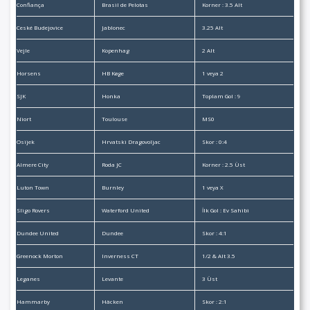
Confiança
Brasil de Pelotas
Korner : 3.5 Alt
Ceské Budejovice
Jablonec
3.25 Alt
Vejle
Kopenhag
2 Alt
Horsens
HB Køge
1 veya 2
SJK
Honka
Toplam Gol : 9
Niort
Toulouse
MS0
Osijek
Hrvatski Dragovoljac
Skor : 0:4
Almere City
Roda JC
Korner : 2.5 Üst
Luton Town
Burnley
1 veya X
Sligo Rovers
Waterford United
İlk Gol : Ev Sahibi
Dundee United
Dundee
Skor : 4:1
Greenock Morton
Inverness CT
1/2 & Alt 3.5
Leganes
Levante
3 Üst
Hammarby
Häcken
Skor : 2:1