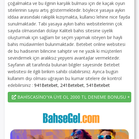
çoğalmakta ve bu ilginin karşılık bulması için de kaçak oyun
sitelerinin sayısı artış göstermektedir. böylece yasaya aykırı
iddaa arasındaki rakiplik kızışmakta, kullanıcı lehine nice fayda
sunulmaktadır. Tabi yasaya aykırı bahis websitelerinin çok
sayıda olmasından dolayı Kaliteli bahis sitesine üyelik
oluşturmak için sağlam bir seçim yapmak isteyen bir hayli
bahis müdavimleri bulunmaktadır. Betebet online websitesi
de bu hadisenin bilincine sahiptir ve ne yazık ki müşterileri
sevindirmek için aralıksız yepyeni avantajlar vermektedir.
Sayfanın alt tarafında bulunan bilgiler sayesinde Betebet
websitesi ile ilgili birikim sahibi olabilirsiniz. Ayrıca bugün
kullanım dışı olması uğrayan bu kumar sitelere de kontrol
edebilirsiniz :
941Betebet
,
241Betebet
,
541Betebet
BAHİSCASİNO'YA ÜYE OL 2000 TL DENEME BONUSU + 225