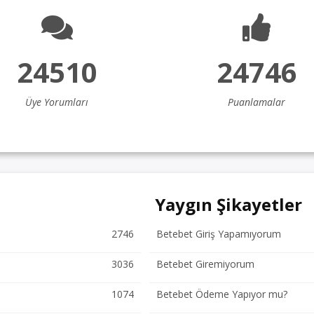
24510
24746
Üye Yorumları
Puanlamalar
Yaygın Şikayetler
2746
Betebet Giriş Yapamıyorum
3036
Betebet Giremiyorum
1074
Betebet Ödeme Yapıyor mu?