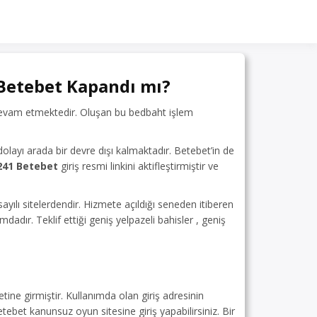
 Betebet Kapandı mı?
 devam etmektedir. Oluşan bu bedbaht işlem
dolayı arada bir devre dışı kalmaktadır. Betebet’in de
241 Betebet
giriş resmi linkini aktifleştirmiştir ve
ılı sitelerdendir. Hizmete açıldığı seneden itiberen
dır. Teklif ettiği geniş yelpazeli bahisler , geniş
tine girmiştir. Kullanımda olan giriş adresinin
bet kanunsuz oyun sitesine giriş yapabilirsiniz. Bir