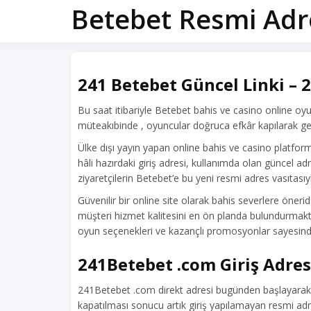
Skip
Betebet Resmi Adr
to
content
241 Betebet Güncel Linki – 
Bu saat itibariyle Betebet bahis ve casino online oyu
müteakıbinde , oyuncular doğruca efkâr kapılarak ge
Ülke dışı yayın yapan online bahis ve casino platforml
hâli hazırdaki giriş adresi, kullanımda olan günce
ziyaretçilerin Betebet’e bu yeni resmi adres vasıtas
Güvenilir bir online site olarak bahis severlere öne
müşteri hizmet kalitesini en ön planda bulundurmakta 
oyun seçenekleri ve kazançlı promosyonlar sayesind
241Betebet .com Giriş Adres
241Betebet .com direkt adresi bugünden başlayarak akti
kapatılması sonucu artık giriş yapılamayan resmi adr