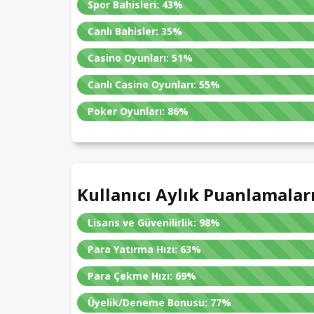
Spor Bahisleri:
43%
Canlı Bahisler:
35%
Casino Oyunları:
51%
Canlı Casino Oyunları:
55%
Poker Oyunları:
86%
Kullanıcı Aylık Puanlamalar
Lisans ve Güvenilirlik:
98%
Para Yatırma Hızı:
63%
Para Çekme Hızı:
69%
Üyelik/Deneme Bonusu:
77%