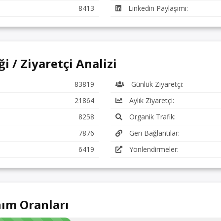
8413
Linkedin Paylaşımı:
ği / Ziyaretçi Analizi
83819
Günlük Ziyaretçi:
21864
Aylık Ziyaretçi:
8258
Organik Trafik:
7876
Geri Bağlantılar:
6419
Yönlendirmeler:
nım Oranları