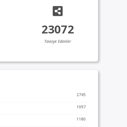
23072
Tavsiye Edenler
2745
1097
1180