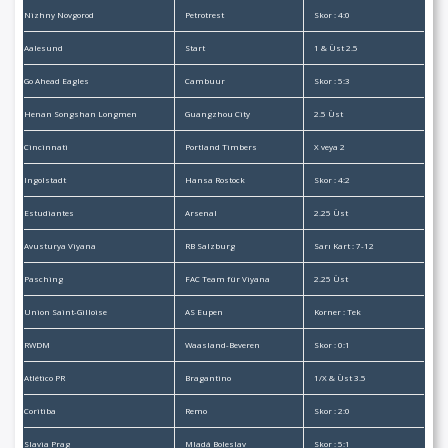
Nizhny Novgorod
Petrotrest
Skor : 4:0
Aalesund
Start
1 & Üst 2.5
Go Ahead Eagles
Cambuur
Skor : 5:3
Henan Songshan Longmen
Guangzhou City
2.5 Üst
Cincinnati
Portland Timbers
X veya 2
Ingolstadt
Hansa Rostock
Skor : 4:2
Estudiantes
Arsenal
2.25 Üst
Avusturya Viyana
RB Salzburg
Sarı Kart : 7-12
Pasching
FAC Team für Viyana
2.25 Üst
Union Saint-Gilloise
AS Eupen
Korner : Tek
RWDM
Waasland-Beveren
Skor : 0:1
Atlético PR
Bragantino
1/X & Üst 3.5
Coritiba
Remo
Skor : 2:0
Slavia Prag
Mladá Boleslav
Skor : 5:1