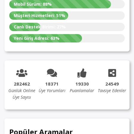
Mobil Sürüm:
88%
Müşteri Hizmetleri:
51%
Canlı Destek Birimi:
27%
Yeni Giriş Adresi:
63%
282462
18371
19330
24549
Günlük Online
Üye Yorumları
Puanlamalar
Tavsiye Edenler
Üye Sayısı
Popüler Aramalar