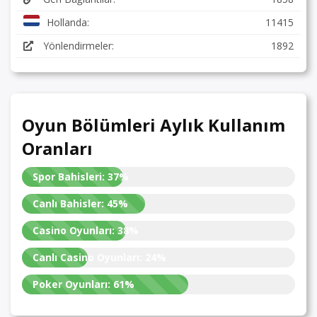
Hollanda:
11415
Yönlendirmeler:
1892
Oyun Bölümleri Aylık Kullanım
Oranları
Spor Bahisleri:
37%
Canlı Bahisler:
45%
Casino Oyunları:
38%
Canlı Casino Oyunları:
24%
Poker Oyunları:
61%