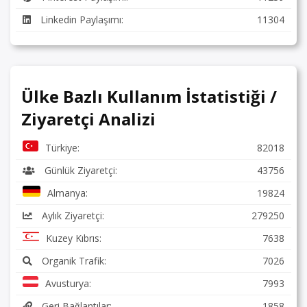
Linkedin Paylaşımı:
11304
Ülke Bazlı Kullanım İstatistiği /
Ziyaretçi Analizi
Türkiye:
82018
Günlük Ziyaretçi:
43756
Almanya:
19824
Aylık Ziyaretçi:
279250
Kuzey Kıbrıs:
7638
Organik Trafik:
7026
Avusturya:
7993
Geri Bağlantılar:
1858