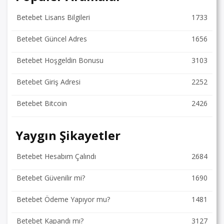
Betebet Lisans Bilgileri
1733
Betebet Güncel Adres
1656
Betebet Hoşgeldin Bonusu
3103
Betebet Giriş Adresi
2252
Betebet Bitcoin
2426
Yaygın Şikayetler
Betebet Hesabım Çalındı
2684
Betebet Güvenilir mi?
1690
Betebet Ödeme Yapıyor mu?
1481
Betebet Kapandı mı?
3127