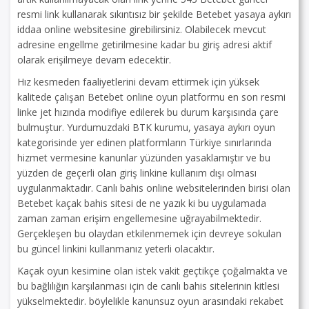
resmi link kullanarak sıkıntısız bir şekilde Betebet yasaya aykırı
iddaa online websitesine girebilirsiniz. Olabilecek mevcut
adresine engellme getirilmesine kadar bu giriş adresi aktif
olarak erişilmeye devam edecektir.
Hız kesmeden faaliyetlerini devam ettirmek için yüksek
kalitede çalışan Betebet online oyun platformu en son resmi
linke jet hızında modifiye edilerek bu durum karşısında çare
bulmuştur. Yurdumuzdaki BTK kurumu, yasaya aykırı oyun
kategorisinde yer edinen platformların Türkiye sınırlarında
hizmet vermesine kanunlar yüzünden yasaklamıştır ve bu
yüzden de geçerli olan giriş linkine kullanım dışı olması
uygulanmaktadır. Canlı bahis online websitelerinden birisi olan
Betebet kaçak bahis sitesi de ne yazık ki bu uygulamada
zaman zaman erişim engellemesine uğrayabilmektedir.
Gerçekleşen bu olaydan etkilenmemek için devreye sokulan
bu güncel linkini kullanmanız yeterli olacaktır.
Kaçak oyun kesimine olan istek vakit geçtikçe çoğalmakta ve
bu bağlılığın karşılanması için de canlı bahis sitelerinin kitlesi
yükselmektedir. böylelikle kanunsuz oyun arasındaki rekabet