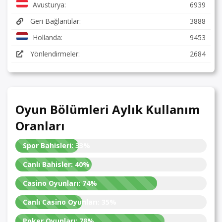
Avusturya:
6939
Geri Bağlantılar:
3888
Hollanda:
9453
Yönlendirmeler:
2684
Oyun Bölümleri Aylık Kullanım
Oranları
Spor Bahisleri:
33%
Canlı Bahisler:
40%
Casino Oyunları:
74%
Canlı Casino Oyunları:
35%
Poker Oyunları:
78%