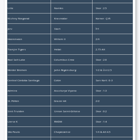
Lille
Nantes
Skor : 2:5
Nizhny Novgorod
Krasnodar
Korner : Çift
Jerv
Start
İY1
Heerenveen
Willem II
2/X
Tianjin Tigers
Hebei
2.75 Alt
Real Salt Lake
Columbus Crew
Skor : 2:0
Werder Bremen
Jahn Regensburg
1/2 & Üst 2.5
Central Córdoba Santiago
Colón
Sarı Kart : 0-3
Admira
Avusturya Viyana
Skor : 1:3
St. Pölten
Grazer AK
2/2
Sint-Truiden
Union Saint-Gilloise
Skor : 0:2
Lierse K
RWDM
Skor : 1:4
São Paulo
Chapecoense
1/X & Alt 4.5