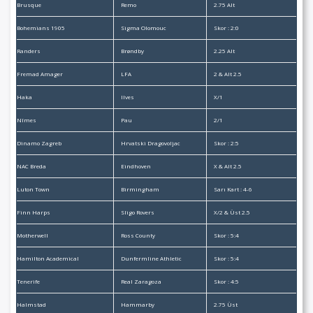
Brusque
Remo
2.75 Alt
Bohemians 1905
Sigma Olomouc
Skor : 2:0
Randers
Brøndby
2.25 Alt
Fremad Amager
LFA
2 & Alt 2.5
Haka
Ilves
X/1
Nîmes
Pau
2/1
Dinamo Zagreb
Hrvatski Dragovoljac
Skor : 2:5
NAC Breda
Eindhoven
X & Alt 2.5
Luton Town
Birmingham
Sarı Kart : 4-6
Finn Harps
Sligo Rovers
X/2 & Üst 2.5
Motherwell
Ross County
Skor : 5:4
Hamilton Academical
Dunfermline Athletic
Skor : 5:4
Tenerife
Real Zaragoza
Skor : 4:5
Halmstad
Hammarby
2.75 Üst