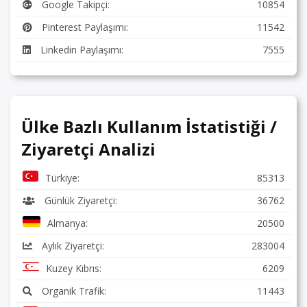
Google Takipçi:
10854
Pinterest Paylaşımı:
11542
Linkedin Paylaşımı:
7555
Ülke Bazlı Kullanım İstatistiği /
Ziyaretçi Analizi
Türkiye:
85313
Günlük Ziyaretçi:
36762
Almanya:
20500
Aylık Ziyaretçi:
283004
Kuzey Kıbrıs:
6209
Organik Trafik:
11443