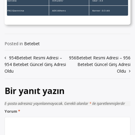
Vorskla
Inhulets’
Skor : 3:3
PAS Giannina
AEK Athens
Korner : 0.5 Alt
Posted in
Betebet
Yazı
954Betebet Resmi Adresi –
956Betebet Resmi Adresi – 956
954 Betebet Güncel Giriş Adresi
Betebet Güncel Giriş Adresi
gezinmesi
Oldu
Oldu
Bir yanıt yazın
E-posta adresiniz yayınlanmayacak.
Gerekli alanlar
*
ile işaretlenmişlerdir
Yorum
*