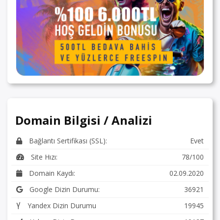
Domain Bilgisi / Analizi
Bağlantı Sertifikası (SSL):
Evet
Site Hızı:
78/100
Domain Kaydı:
02.09.2020
Google Dizin Durumu:
36921
Yandex Dizin Durumu
19945