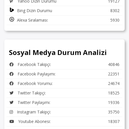
Yahoo Dizin Durumu
19127
Bing Dizin Durumu
8302
Alexa Sıralaması:
5930
Sosyal Medya Durum Analizi
Facebook Takipçi:
40846
Facebook Paylaşımı:
22351
Facebook Yorumu:
24674
Twitter Takipçi:
18525
Twitter Paylaşımı:
19336
Instagram Takipçi:
35750
Youtube Abonesi:
18307