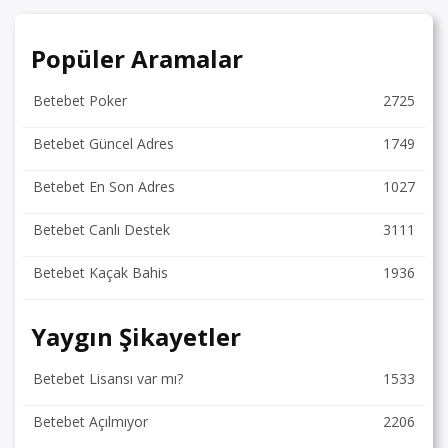
Popüler Aramalar
Betebet Poker
2725
Betebet Güncel Adres
1749
Betebet En Son Adres
1027
Betebet Canlı Destek
3111
Betebet Kaçak Bahis
1936
Yaygın Şikayetler
Betebet Lisansı var mı?
1533
Betebet Açılmıyor
2206