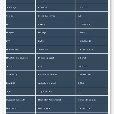
Confiança
Brusque
Skor : 1:2
Teplice
Ceské Budejovice
İY0
AaB
Viborg
1/X & Üst 3.5
Lyngby
HB Køge
Skor : 5:1
KTP
KuPS
1/2 & Üst 4.5
Dunkerque
Toulouse
Korner : 4.5 Üst
Hrvatski Dragovoljac
Dinamo Zagreb
2.5 Üst
Telstar
VVV
Skor : 2:3
Cardiff City
Preston North End
Toplam Gol : 7
Dundalk
Waterford United
2 Üst
Celtic
St. Johnstone
1/1
Queen of the South
Hamilton Academical
İlk Gol : Ev Sahibi
Las Palmas
Real Oviedo
Toplam Gol : 3