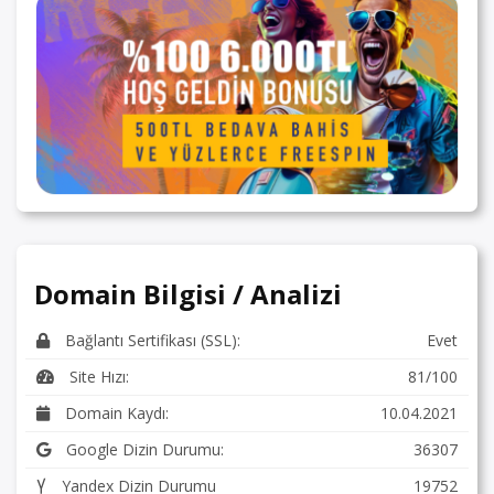
Domain Bilgisi / Analizi
Bağlantı Sertifikası (SSL):
Evet
Site Hızı:
81/100
Domain Kaydı:
10.04.2021
Google Dizin Durumu:
36307
Yandex Dizin Durumu
19752