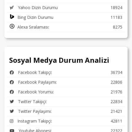
Yahoo Dizin Durumu
18924
Bing Dizin Durumu
11183
Alexa Sıralaması:
8275
Sosyal Medya Durum Analizi
Facebook Takipçi:
36734
Facebook Paylaşımı:
22806
Facebook Yorumu:
21976
Twitter Takipçi:
22834
Twitter Paylaşımı:
21421
Instagram Takipçi:
42811
Youtube Abonesi:
22322