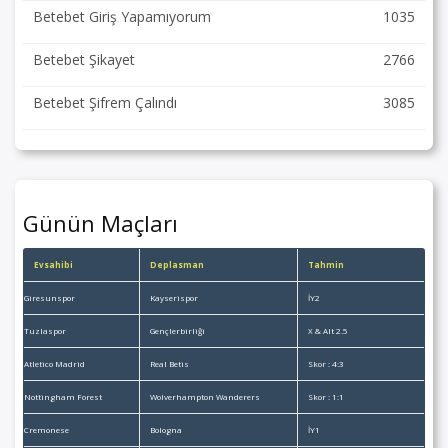
Betebet Giriş Yapamıyorum
1035
Betebet Şikayet
2766
Betebet Şifrem Çalındı
3085
Günün Maçları
Evsahibi
Deplasman
Tahmin
Giresunspor
Kayserispor
İY2
Tuzlaspor
Gençlerbirliği
X & Alt 2.5
Atletico Madrid
Real Betis
Skor : 4:3
Nottingham Forest
Wolverhampton Wanderers
Skor : 1:1
Cremonese
Bologna
İY1