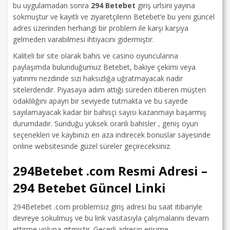
bu uygulamadan sonra
294 Betebet
giriş urlsini yayına
sokmuştur ve kayıtlı ve ziyaretçilerin Betebet’e bu yeni güncel
adres üzerinden herhangi bir problem ile karşı karşıya
gelmeden varabilmesi ihtiyacını gidermiştir.
Kaliteli bir site olarak bahis ve casino oyuncularına
paylaşımda bulunduğumuz Betebet, bakiye çekimi veya
yatırımı nezdinde sizi haksızlığa uğratmayacak nadir
sitelerdendir. Piyasaya adım attığı süreden itiberen müşteri
odaklılığını apayrı bir seviyede tutmakta ve bu sayede
sayılamayacak kadar bir bahisçi sayısı kazanmayı başarmış
durumdadır. Sunduğu yüksek oranlı bahisler , geniş oyun
seçenekleri ve kaybınızı en aza indirecek bonuslar sayesinde
online websitesinde güzel süreler geçireceksiniz.
294Betebet .com Resmi Adresi –
294 Betebet Güncel Linki
294Betebet .com problemsiz giriş adresi bu saat itibariyle
devreye sokulmuş ve bu link vasıtasıyla çalışmalarını devam
ettirme yoluna gitmiştir. Geçerli adresin erişime