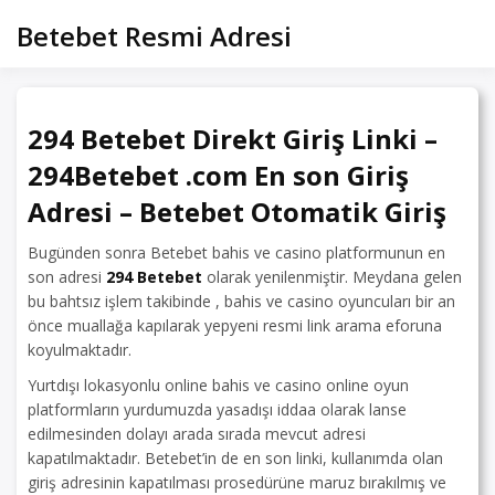
Skip
Betebet Resmi Adresi
to
content
294 Betebet Direkt Giriş Linki –
294Betebet .com En son Giriş
Adresi – Betebet Otomatik Giriş
Bugünden sonra Betebet bahis ve casino platformunun en
son adresi
294 Betebet
olarak yenilenmiştir. Meydana gelen
bu bahtsız işlem takibinde , bahis ve casino oyuncuları bir an
önce muallağa kapılarak yepyeni resmi link arama eforuna
koyulmaktadır.
Yurtdışı lokasyonlu online bahis ve casino online oyun
platformların yurdumuzda yasadışı iddaa olarak lanse
edilmesinden dolayı arada sırada mevcut adresi
kapatılmaktadır. Betebet’in de en son linki, kullanımda olan
giriş adresinin kapatılması prosedürüne maruz bırakılmış ve