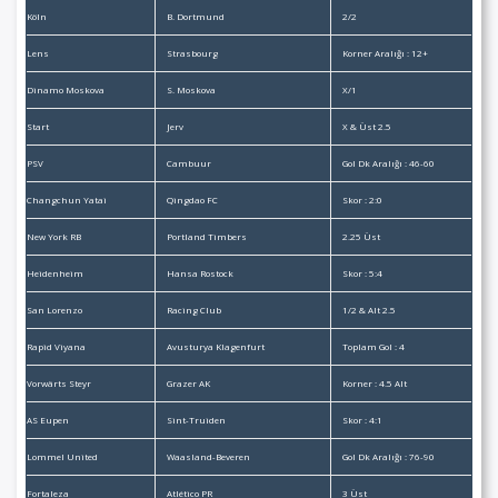
Köln
B. Dortmund
2/2
Lens
Strasbourg
Korner Aralığı : 12+
Dinamo Moskova
S. Moskova
X/1
Start
Jerv
X & Üst 2.5
PSV
Cambuur
Gol Dk Aralığı : 46-60
Changchun Yatai
Qingdao FC
Skor : 2:0
New York RB
Portland Timbers
2.25 Üst
Heidenheim
Hansa Rostock
Skor : 5:4
San Lorenzo
Racing Club
1/2 & Alt 2.5
Rapid Viyana
Avusturya Klagenfurt
Toplam Gol : 4
Vorwärts Steyr
Grazer AK
Korner : 4.5 Alt
AS Eupen
Sint-Truiden
Skor : 4:1
Lommel United
Waasland-Beveren
Gol Dk Aralığı : 76-90
Fortaleza
Atlético PR
3 Üst