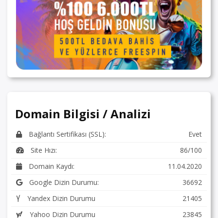
Domain Bilgisi / Analizi
Bağlantı Sertifikası (SSL):
Evet
Site Hızı:
86/100
Domain Kaydı:
11.04.2020
Google Dizin Durumu:
36692
Yandex Dizin Durumu
21405
Yahoo Dizin Durumu
23845