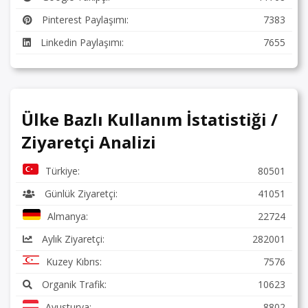
Pinterest Paylaşımı:
7383
Linkedin Paylaşımı:
7655
Ülke Bazlı Kullanım İstatistiği /
Ziyaretçi Analizi
Türkiye:
80501
Günlük Ziyaretçi:
41051
Almanya:
22724
Aylık Ziyaretçi:
282001
Kuzey Kıbrıs:
7576
Organik Trafik:
10623
Avusturya:
8802