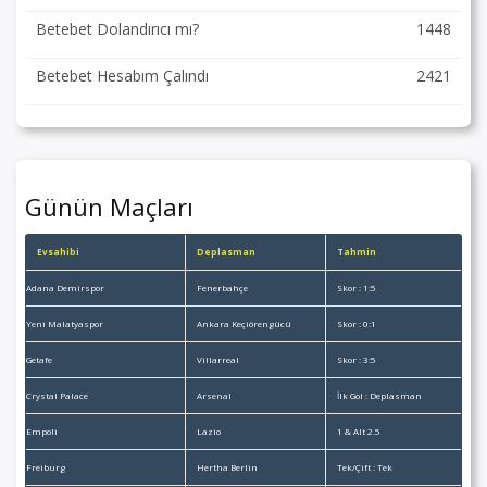
Betebet Dolandırıcı mı?
1448
Betebet Hesabım Çalındı
2421
Günün Maçları
Evsahibi
Deplasman
Tahmin
Adana Demirspor
Fenerbahçe
Skor : 1:5
Yeni Malatyaspor
Ankara Keçiörengücü
Skor : 0:1
Getafe
Villarreal
Skor : 3:5
Crystal Palace
Arsenal
İlk Gol : Deplasman
Empoli
Lazio
1 & Alt 2.5
Freiburg
Hertha Berlin
Tek/Çift : Tek