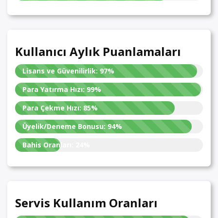
Kullanıcı Aylık Puanlamaları
Lisans ve Güvenilirlik:
97%
Para Yatırma Hızı:
99%
Para Çekme Hızı:
85%
Üyelik/Deneme Bonusu:
94%
Bahis Oranları:
24%
Servis Kullanım Oranları