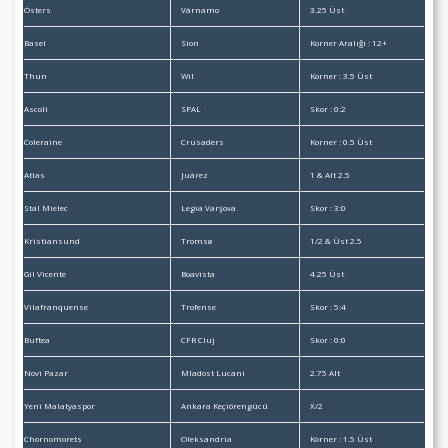
Östers
Värnamo
3.25 Üst
Basel
Sion
Korner Aralığı : 12+
Thun
Wil
Korner : 3.5 Üst
Ascoli
SPAL
Skor : 0:2
Coleraine
Crusaders
Korner : 0.5 Üst
Atlas
Juárez
1 & Alt 2.5
Stal Mielec
Legia Varşova
Skor : 3:0
Kristiansund
Tromsø
1/2 & Üst 2.5
Gil Vicente
Boavista
4.25 Üst
Vilafranquense
Trofense
Skor : 5:4
Buftea
CFR Cluj
Skor : 0:0
Novi Pazar
Mladost Lucani
2.75 Alt
Yeni Malatyaspor
Ankara Keçiörengücü
X/2
Chornomorets
Oleksandria
Korner : 1.5 Üst