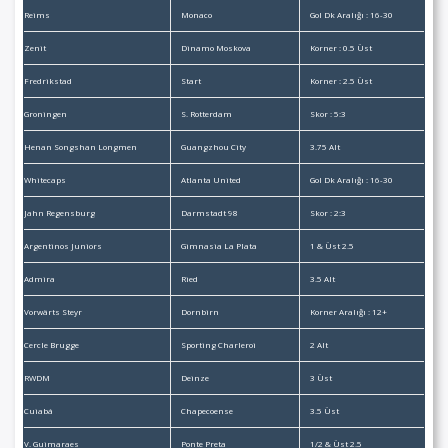
Reims
Monaco
Gol Dk Aralığı : 16-30
Zenit
Dinamo Moskova
Korner : 0.5 Üst
Fredrikstad
Start
Korner : 2.5 Üst
Groningen
S. Rotterdam
Skor : 5:3
Henan Songshan Longmen
Guangzhou City
3.75 Alt
Whitecaps
Atlanta United
Gol Dk Aralığı : 16-30
Jahn Regensburg
Darmstadt 98
Skor : 2:3
Argentinos Juniors
Gimnasia La Plata
1 & Üst 2.5
Admira
Ried
3.5 Alt
Vorwärts Steyr
Dornbirn
Korner Aralığı : 12+
Cercle Brugge
Sporting Charleroi
2 Alt
RWDM
Deinze
3 Üst
Cuiabá
Chapecoense
3.5 Üst
V. Guimaraes
Ponte Preta
1/2 & Üst 2.5