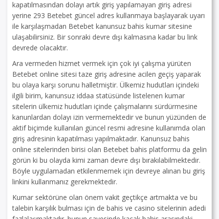
kapatılmasından dolayı artık giriş yapılamayan giriş adresi
yerine 293 Betebet güncel adres kullanmaya başlayarak uyarı
ile karşılaşmadan Betebet kanunsuz bahis kumar sitesine
ulaşabilirsiniz. Bir sonraki devre dışı kalmasına kadar bu link
devrede olacaktır.
Ara vermeden hizmet vermek için çok iyi çalışma yürüten
Betebet online sitesi taze giriş adresine acilen geçiş yaparak
bu olaya karşı sorunu halletmiştir. Ülkemiz hudutları içindeki
ilgili birim, kanunsuz iddaa statüsünde listelenen kumar
sitelerin ülkemiz hudutları içinde çalışmalarını sürdürmesine
kanunlardan dolayı izin vermemektedir ve bunun yüzünden de
aktif biçimde kullanılan güncel resmi adresine kullanımda olan
giriş adresinin kapatılması yapılmaktadır. Kanunsuz bahis
online sitelerinden birisi olan Betebet bahis platformu da gelin
görün ki bu olayda kimi zaman devre dışı bırakılabilmektedir.
Böyle uygulamadan etkilenmemek için devreye alınan bu giriş
linkini kullanmanız gerekmektedir.
Kumar sektörüne olan önem vakit geçtikçe artmakta ve bu
talebin karşılık bulması için de bahis ve casino sitelerinin adedi
fazlalaşmaktadır. bunun sayesinde kaçak bahis arasındaki