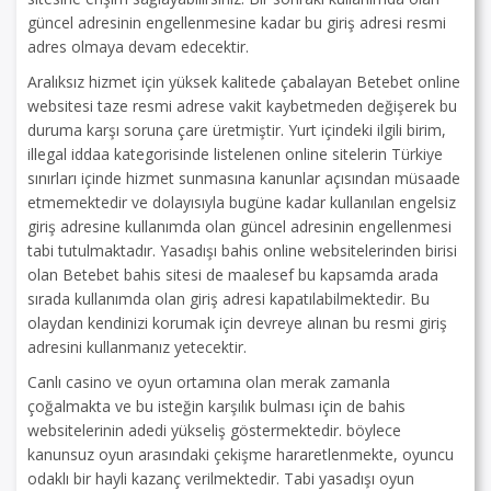
güncel adresinin engellenmesine kadar bu giriş adresi resmi
adres olmaya devam edecektir.
Aralıksız hizmet için yüksek kalitede çabalayan Betebet online
websitesi taze resmi adrese vakit kaybetmeden değişerek bu
duruma karşı soruna çare üretmiştir. Yurt içindeki ilgili birim,
illegal iddaa kategorisinde listelenen online sitelerin Türkiye
sınırları içinde hizmet sunmasına kanunlar açısından müsaade
etmemektedir ve dolayısıyla bugüne kadar kullanılan engelsiz
giriş adresine kullanımda olan güncel adresinin engellenmesi
tabi tutulmaktadır. Yasadışı bahis online websitelerinden birisi
olan Betebet bahis sitesi de maalesef bu kapsamda arada
sırada kullanımda olan giriş adresi kapatılabilmektedir. Bu
olaydan kendinizi korumak için devreye alınan bu resmi giriş
adresini kullanmanız yetecektir.
Canlı casino ve oyun ortamına olan merak zamanla
çoğalmakta ve bu isteğin karşılık bulması için de bahis
websitelerinin adedi yükseliş göstermektedir. böylece
kanunsuz oyun arasındaki çekişme hararetlenmekte, oyuncu
odaklı bir hayli kazanç verilmektedir. Tabi yasadışı oyun