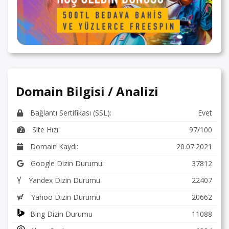
Domain Bilgisi / Analizi
Bağlantı Sertifikası (SSL):
Evet
Site Hızı:
97/100
Domain Kaydı:
20.07.2021
Google Dizin Durumu:
37812
Yandex Dizin Durumu
22407
Yahoo Dizin Durumu
20662
Bing Dizin Durumu
11088