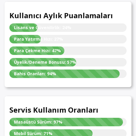
Kullanıcı Aylık Puanlamaları
Lisans ve Güvenilirlik:
24%
Para Yatırma Hızı:
27%
Para Çekme Hızı:
47%
Üyelik/Deneme Bonusu:
57%
Bahis Oranları:
94%
Servis Kullanım Oranları
Masaüstü Sürüm:
97%
Mobil Sürüm:
71%