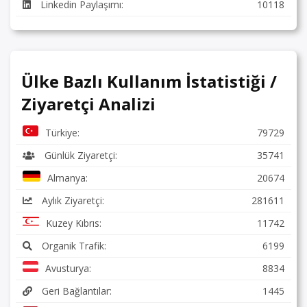
Linkedin Paylaşımı:
10118
Ülke Bazlı Kullanım İstatistiği /
Ziyaretçi Analizi
Türkiye:
79729
Günlük Ziyaretçi:
35741
Almanya:
20674
Aylık Ziyaretçi:
281611
Kuzey Kıbrıs:
11742
Organik Trafik:
6199
Avusturya:
8834
Geri Bağlantılar:
1445