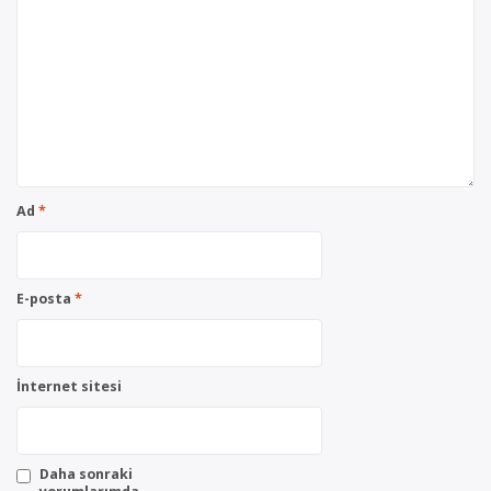
Ad
*
E-posta
*
İnternet sitesi
Daha sonraki