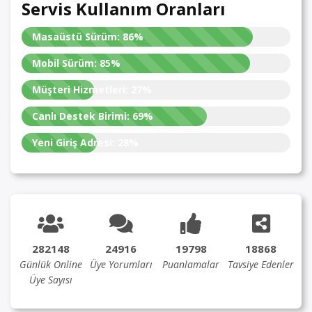
Servis Kullanım Oranları
Masaüstü Sürüm:
86%
Mobil Sürüm:
85%
Müşteri Hizmetleri:
27%
Canlı Destek Birimi:
69%
Yeni Giriş Adresi:
28%
282148
24916
19798
18868
Günlük Online
Üye Yorumları
Puanlamalar
Tavsiye Edenler
Üye Sayısı