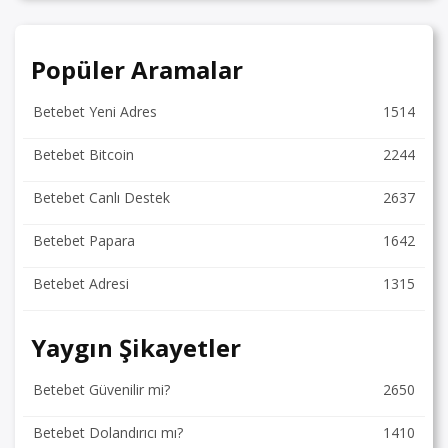
Popüler Aramalar
Betebet Yeni Adres
1514
Betebet Bitcoin
2244
Betebet Canlı Destek
2637
Betebet Papara
1642
Betebet Adresi
1315
Yaygın Şikayetler
Betebet Güvenilir mi?
2650
Betebet Dolandırıcı mı?
1410