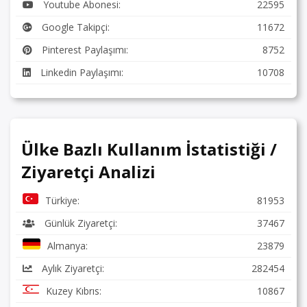
Youtube Abonesi:
22595
Google Takipçi:
11672
Pinterest Paylaşımı:
8752
Linkedin Paylaşımı:
10708
Ülke Bazlı Kullanım İstatistiği /
Ziyaretçi Analizi
Türkiye:
81953
Günlük Ziyaretçi:
37467
Almanya:
23879
Aylık Ziyaretçi:
282454
Kuzey Kıbrıs:
10867