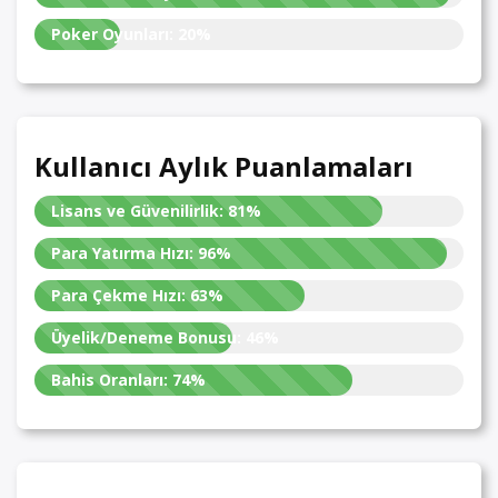
Poker Oyunları:
20%
Kullanıcı Aylık Puanlamaları
Lisans ve Güvenilirlik:
81%
Para Yatırma Hızı:
96%
Para Çekme Hızı:
63%
Üyelik/Deneme Bonusu:
46%
Bahis Oranları:
74%