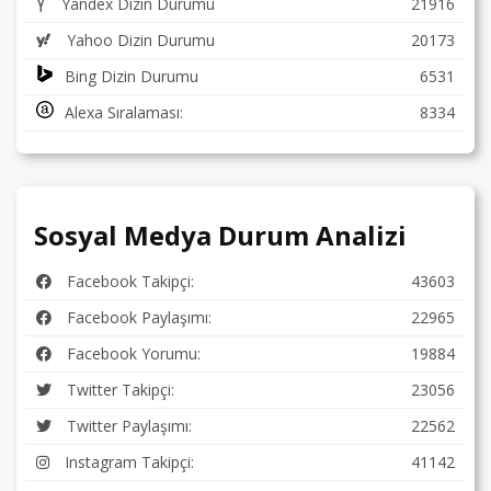
Yandex Dizin Durumu
21916
Yahoo Dizin Durumu
20173
Bing Dizin Durumu
6531
Alexa Sıralaması:
8334
Sosyal Medya Durum Analizi
Facebook Takipçi:
43603
Facebook Paylaşımı:
22965
Facebook Yorumu:
19884
Twitter Takipçi:
23056
Twitter Paylaşımı:
22562
Instagram Takipçi:
41142