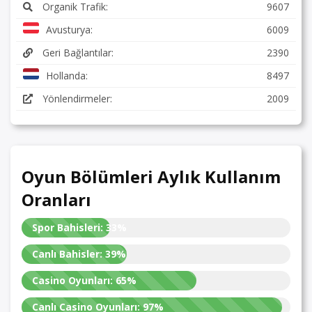
Organik Trafik:
9607
Avusturya:
6009
Geri Bağlantılar:
2390
Hollanda:
8497
Yönlendirmeler:
2009
Oyun Bölümleri Aylık Kullanım
Oranları
Spor Bahisleri:
33%
Canlı Bahisler:
39%
Casino Oyunları:
65%
Canlı Casino Oyunları:
97%