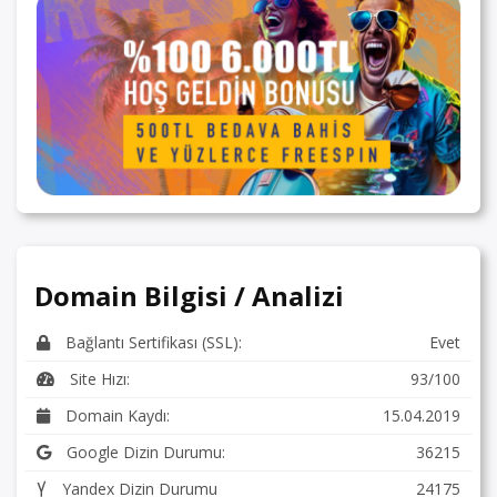
Domain Bilgisi / Analizi
Bağlantı Sertifikası (SSL):
Evet
Site Hızı:
93/100
Domain Kaydı:
15.04.2019
Google Dizin Durumu:
36215
Yandex Dizin Durumu
24175