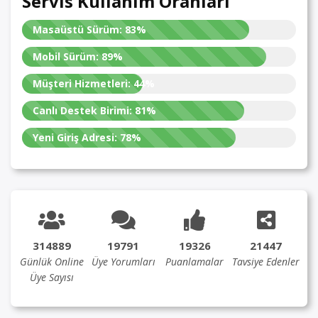
Servis Kullanım Oranları
Masaüstü Sürüm:
83%
Mobil Sürüm:
89%
Müşteri Hizmetleri:
44%
Canlı Destek Birimi:
81%
Yeni Giriş Adresi:
78%
314889
19791
19326
21447
Günlük Online
Üye Yorumları
Puanlamalar
Tavsiye Edenler
Üye Sayısı