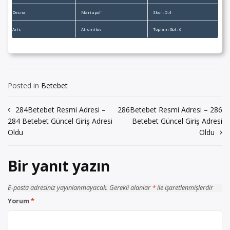
Desna
Mariupol’
Skor : 5:4
Aris
Atromitos
Toplam Gol : 6
Posted in
Betebet
Yazı
284Betebet Resmi Adresi –
286Betebet Resmi Adresi – 286
284 Betebet Güncel Giriş Adresi
Betebet Güncel Giriş Adresi
gezinmesi
Oldu
Oldu
Bir yanıt yazın
E-posta adresiniz yayınlanmayacak.
Gerekli alanlar
*
ile işaretlenmişlerdir
Yorum
*