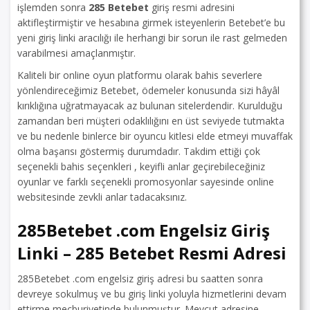
işlemden sonra
285 Betebet
giriş resmi adresini
aktifleştirmiştir ve hesabına girmek isteyenlerin Betebet’e bu
yeni giriş linki aracılığı ile herhangi bir sorun ile rast gelmeden
varabilmesi amaçlanmıştır.
Kaliteli bir online oyun platformu olarak bahis severlere
yönlendireceğimiz Betebet, ödemeler konusunda sizi hâyâl
kırıklığına uğratmayacak az bulunan sitelerdendir. Kurulduğu
zamandan beri müşteri odaklılığını en üst seviyede tutmakta
ve bu nedenle binlerce bir oyuncu kitlesi elde etmeyi muvaffak
olma başarısı göstermiş durumdadır. Takdim ettiği çok
seçenekli bahis seçenkleri , keyifli anlar geçirebileceğiniz
oyunlar ve farklı seçenekli promosyonlar sayesinde online
websitesinde zevkli anlar tadacaksınız.
285Betebet .com Engelsiz Giriş
Linki – 285 Betebet Resmi Adresi
285Betebet .com engelsiz giriş adresi bu saatten sonra
devreye sokulmuş ve bu giriş linki yoluyla hizmetlerini devam
ettirme mecburiyetinde bulunmuştur. Mevcut adresine